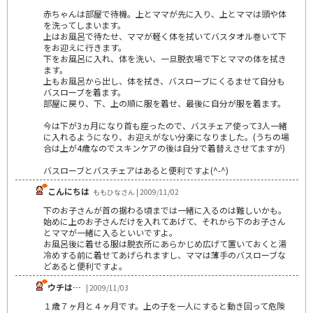
赤ちゃんは部屋で待機。上とママが先に入り、上とママは頭や体
を洗ってしまいます。
上はお風呂で待たせ、ママが軽く体を拭いてバスタオル巻いて下
をお迎えに行きます。
下をお風呂に入れ、体を洗い、一旦脱衣場で下とママの体を拭き
ます。
上もお風呂から出し、体を拭き、バスローブにくるませて自分も
バスローブを着ます。
部屋に戻り、下、上の順に服を着せ、最後に自分が服を着ます。
今は下が3ヵ月になり首も座ったので、バスチェア使って3人一緒
に入れるようになり、お迎えがない分楽になりました。(うちの場
合は上が4歳なのでスキンケアの後は自分で着替えさせてますが)
バスローブとバスチェアはあると便利ですよ(^-^)
こんにちは
ももひなさん | 2009/11/02
下のお子さんが首の据わる頃までは一緒に入るのは難しいかも。
始めに上のお子さんだけを入れてあげて、それから下のお子さん
とママが一緒に入るといいですよ。
お風呂後に着せる服は脱衣所にあらかじめ広げて置いておくと湯
冷めする前に着せてあげられますし、ママは薄手のバスローブな
どあると便利ですよ。
ウチは…
| 2009/11/03
１歳７ヶ月と４ヶ月です。上の子を一人にすると動き回って危険