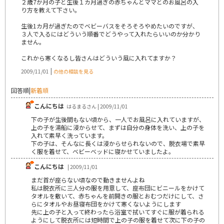
２歳7か月の子と生後１カ月過ぎの赤ちゃんとママとのお風呂の入
り方を教えて下さい。
生後1カ月が過ぎたのでベビーバスをそろそろやめたいのですが、
３人で入るにはどういう順番でどうやって入れたらいいのか分かり
ません。
これから寒くなるし皆さんはどういう風に入れてますか？
|
2009/11/01
の他の相談を見る
回答順
|
新着順
こんにちは
はるまるさん | 2009/11/01
下の子が生後間もない頃から、一人でお風呂に入れていますが、
上の子を湯船に浸からせて、まずは自分の身体を洗い、上の子を
入れて素早く洗っています。
下の子は、そんなに長くは浸からせられないので、脱衣場で素早
く服を着せて、ベビーベッドに寝かせていましたよ。
こんにちは
| 2009/11/01
まだ首が座らない頃なので動きませんよね
私は脱衣所に三人分の服を用意して、座布団にビニールをかけて
タオルを敷いて、赤ちゃんを前開きの服とおむつだけにして、さ
らにタオルやお昼寝布団をかけて寒くないようにします
先に上の子と入って終わったら浴室で拭いてすぐに服が着られる
ようにして脱衣所には短時間で上の子の服を着せて次に下の子の