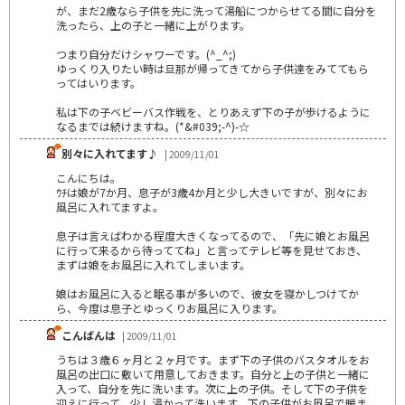
が、まだ2歳なら子供を先に洗って湯船につからせてる間に自分を
洗ったら、上の子と一緒に上がります。
つまり自分だけシャワーです。(^_^;)
ゆっくり入りたい時は旦那が帰ってきてから子供達をみててもら
ってはいります。
私は下の子ベビーバス作戦を、とりあえず下の子が歩けるように
なるまでは続けますね。(*&#039;-^)-☆
別々に入れてます♪
| 2009/11/01
こんにちは。
ｳﾁは娘が7か月、息子が3歳4か月と少し大きいですが、別々にお
風呂に入れてますよ。
息子は言えばわかる程度大きくなってるので、「先に娘とお風呂
に行って来るから待っててね」と言ってテレビ等を見せておき、
まずは娘をお風呂に入れてしまいます。
娘はお風呂に入ると眠る事が多いので、彼女を寝かしつけてか
ら、今度は息子とゆっくりお風呂に入ります。
こんばんは
| 2009/11/01
うちは３歳６ヶ月と２ヶ月です。まず下の子供のバスタオルをお
風呂の出口に敷いて用意しておきます。自分と上の子供と一緒に
入って、自分を先に洗います。次に上の子供。そして下の子供を
迎えに行って、少し浸かって洗います。下の子供がお風呂で暖ま