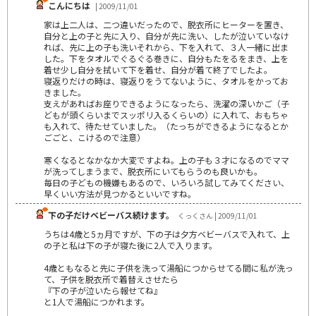
こんにちは
| 2009/11/01
家は上二人は、二つ違いだったので、脱衣所にヒーターを置き、
自分と上の子と先に入り、自分が先に洗い、したが泣いていなけ
れば、先に上の子も洗いそれから、下を入れて、３人一緒に出ま
した。下をタオルでぐるぐる巻きに、自分もたをるをまき、上を
着せ少し自分を拭いて下を着せ、自分が着て終了でしたよ。
寝返りだけの時は、寝返りをうてないように、タオルをかってお
きました。
支えがあればお座りできるようになったら、洗濯の深いかご（子
どもが頭くらいまでスッポリ入るくらいの）に入れて、おもちゃ
も入れて、待たせていました。（たっちができるようになるとか
ごごと、こけるので注意）
寒くなるとなかなか大変ですよね。上の子も３才になるのでママ
が洗ってしまうまで、脱衣所にいてもらうのも良いかも。
毎日の子どもの機嫌もあるので、いろいろ試してみてください、
早くいい方法が見つかるといいですね。
下の子だけベビーバス続けます。
くっくさん | 2009/11/01
うちは4歳と5ヵ月ですが、下の子は夕方ベビーバスで入れて、上
の子と私は下の子が寝た後に2人で入ります。
4歳ともなると先に子供を洗って湯船につからせてる間に私が洗っ
て、子供を脱衣所で着替えさせたら
『下の子が泣いたら報せてね』
と1人で湯船につかれます。