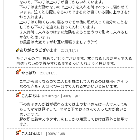
なので、下の子は上の子が寝てからいれています。
下の子はまだ動かないので上の子を入れる時はベットに寝かせて
います。泣くと心配になるのでできるだけ寝ている間に上の子をｻ
ｻｯと入れます。
上の子は８時くらいに寝るのでその後に私が入って自分のことを
してから下の子を迎えに行って入れています。
２人同時に入れるのはまだ危険もあると思うので別々に入れるし
かないと思います。
お風呂は大変ですがお互い頑張りましょう(^^)
ありがとうございます
| 2009/11/07
たくさんのご回答ありがとうございます。寒くなるしまだ三人で入る
自信もないので首がすわるまで別々に入れようと思います。
やっぱり
| 2009/11/05
これから寒くなるので二人とも裸にして入れるのは風邪引きそう
なので赤ちゃんはべびーばすで入れる方がいいと思います。
こんにちは
ゆうゆうさん | 2009/11/07
下のお子さんが首が据わるまでは上のお子さんは一人で入っても
らってママは見守って、ママと下のお子さんで入った方が良いと
思いますよ。
脱衣所に着替えやタオルをしっかり用意しておけば意外と簡単で
すよ。
こんばんは！
| 2009/11/08