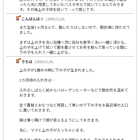
ったら先に用意しておいたバスタオルで拭いてくるんでおきま
す。その後上の子供を拭いて…って感じです。
こんばんは☆
| 2009/11/01
まだ生後1ヶ月なんで、動いたりはしないので、脱衣場に待たせて
ました。
まずは上の子を洗い浴槽へ次に自分を素早く洗い一緒に浸かる。
上の子を上げて拭いて服を着させてお茶を飲んで貰っている間に
下の子を入れて一緒に上がる。
うちは
| 2009/11/01
上の子が1歳半の時に下の子が生まれました。
1カ月頃の入れ方は…
入れるしばらく前からハローゲンヒーターなどで脱衣所を温めて
おきます。
全て着替えおむつなど用意して寒いので下の子をお風呂場の入口
に置いておきます。
扉は薄く開けて顔が見えるようにしておきます。
先に、ママと上の子が入っちゃいます。
全て洗い終わったら上の子を湯船に入れて、下の子を入れます。