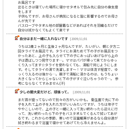
お風呂です
出るときは寝ていた場所に寝かせタオルで包み先に自分の身支度
をします
子供もですが、お母さんが病気になると皆に影響するのでお母さ
んが先です
バスローブやタオル地の部屋着などがあればそれを羽織るだけで
自分は拭かなくてもよくて楽です
自分はまだ一緒に入れないです
| 2009/11/01
うちは2歳２ヶ月と生後２ヶ月なんですが、たいがい、朝と夕方二
回タライでお風呂です。タライにお湯ためて下の子がお風呂をつ
かったあと、上の子も入らせて下の子におっぱいあげながら上の
子は遊ばしつつ見守ります…。ママはパパが帰って来てからゆっ
くり入ってます☆タライを使わなくても、湯船で同じようにしま
す。そしてタライの湯で洗濯します～！ママは体流す程度で、ゆ
っくり入るのは後から…。親子で湯船に浸かるのは、もうちょい
大きくなってからじゃないと下の子がすぐ泣いちゃうので…。 参
考にならなくてすみません(汗)
少しの間大変だけど、頑張って。
| 2009/11/01
まだ首が座ってないので別々の方がいいかも。 衛生面で先に下の
子を入れて上の子を入れた方がいいみたいですが、うちは年子で
ややこしいので、上の子と一緒に入って洗い終わったら迎えに行
って、洗い終わったら下の子をバスタオルでくるんで拭いてあが
るです。これからの季節、寒いので浴室暖房があるなら自分達が
拭き終わるまで浴室で寝かせてあげてたら冷えませんよ。