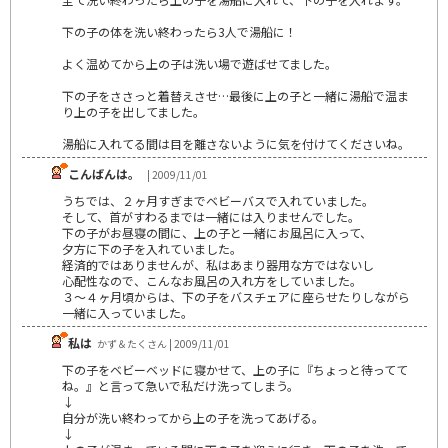
下の子の体を洗い終わったら3人で湯船に！
よく温めてから上の子は洗い場で遊ばせてました。
下の子をささっと着替えさせ…最後に上の子と一緒に湯船で温ま
り上の子を出してました。
湯船に入れてる間は目を離さないように気を付けてくださいね。
こんばんは。
| 2009/11/01
うちでは、２ヶ月すぎまでベビーバスで入れていました。
そして、首がすわるまでは一緒には入りませんでした。
下の子がお昼寝の間に、上の子と一緒にお風呂に入って、
夕方に下の子を入れていました。
経済的ではありませんが、私はあまり器用な方ではないし
心配性なので、こんなお風呂の入れ方をしていました。
３～４ヶ月頃からは、下の子をバスチェアに座らせたりしながら
一緒に入っていました。
私は
かず＆たくさん | 2009/11/01
下の子をベビーベッドに寝かせて、上の子に『ちょっと待ってて
ね。』と言って急いで私だけ洗ってしまう。
↓
自分が洗い終わってから上の子を洗ってあげる。
↓