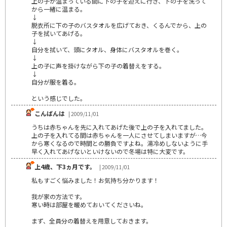
上の子が温まっている間に下の子を迎えに行き、下の子を洗って
から一緒に温まる。
↓
脱衣所に下の子のバスタオルを広げておき、くるんでから、上の
子を拭いてあげる。
↓
自分を拭いて、頭にタオル、身体にバスタオルを巻く。
↓
上の子に声を掛けながら下の子の着替えをする。
↓
自分が服を着る。
という感じでした。
こんばんは
| 2009/11/01
うちは赤ちゃんを先に入れてあげた後で上の子を入れてました。
上の子を入れてる間は赤ちゃんを一人にさせてしまいますが…今
から寒くなるので時間との勝負ですよね。湯冷めしないように手
早く入れてあげないといけないので冬場は特に大変です。
上4歳、下3ヵ月です。
| 2009/11/01
私もすごく悩みました！お気持ち分かります！
我が家の方法です。
寒い時は部屋を暖めておいてくださいね。
まず、全員分の着替えを用意しておきます。