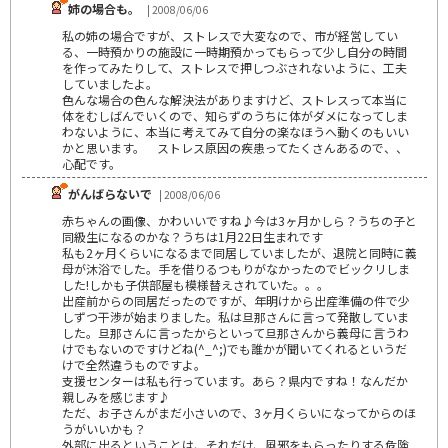
姉の場合も。
| 2008/06/06
私の姉の場合ですが、ストレスで大変なので、市が経営してい
る、一時預かりの施設に一時期預かってもらって少し自分の時間
を作ってみたりして、ストレスで押しつぶされないように、工夫
していましたよ。
色んな場合の色んな解決法がありますけど、ストレスって本当に
体をむしばんでいくので、知らずのうちに体がダメになってしま
わないように、本当に考えてみて自分の楽なほうへ動くのもいい
かと思います。 ストレス原因の疾患ってたくさんあるので、、
心配です。
がんばらないで
| 2008/06/06
赤ちゃんの画像、かわいいですね♪今は3ヶ月かしら？うちの子と
同級生になるのかな？うちは1月22日生まれです
私も2ヶ月くらいになるまで同居していましたが、退院と同時に義
母が沐浴でした。手を借りるつもりがなかったのでビックリしま
した!しかも子供部屋も模様替えされていた。。。
出産前からの同居だったのですが、年明けから出産準備の件で少
しずつ干渉が始まりました。私は旦那さんに言って発散していま
した。旦那さんに言ったからといって旦那さんから義母に言うわ
けでもないのですけどね(^_^;)でも誰かが聞いてくれるというだ
けで全然違うものですよ。
支援センターは私も行っています。あら？県内ですね！なんだか
親しみを感じます♪
ただ、お子さんがまだ小さいので、3ヶ月くらいになってからのほ
うがいいかも？
外部に出るということは、それだけ、風邪をもらったりする危険