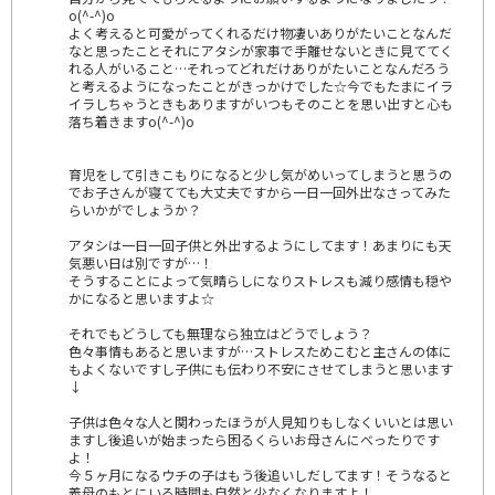
o(^-^)o
よく考えると可愛がってくれるだけ物凄いありがたいことなんだ
なと思ったことそれにアタシが家事で手離せないときに見ててく
れる人がいること…それってどれだけありがたいことなんだろう
と考えるようになったことがきっかけでした☆今でもたまにイラ
イラしちゃうときもありますがいつもそのことを思い出すと心も
落ち着きますo(^-^)o
育児をして引きこもりになると少し気がめいってしまうと思うの
でお子さんが寝てても大丈夫ですから一日一回外出なさってみた
らいかがでしょうか？
アタシは一日一回子供と外出するようにしてます！あまりにも天
気悪い日は別ですが…！
そうすることによって気晴らしになりストレスも減り感情も穏や
かになると思いますよ☆
それでもどうしても無理なら独立はどうでしょう？
色々事情もあると思いますが…ストレスためこむと主さんの体に
もよくないですし子供にも伝わり不安にさせてしまうと思います
↓
子供は色々な人と関わったほうが人見知りもしなくいいとは思い
ますし後追いが始まったら困るくらいお母さんにべったりです
よ！
今５ヶ月になるウチの子はもう後追いしだしてます！そうなると
義母のもとにいる時間も自然と少なくなりますよ！