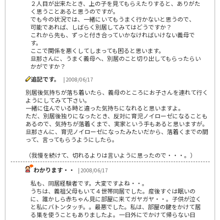
２人目が出来たとき、上の子を見てもらえたりすると、ありがた
く思うことあると思うのですが。
でも今の状況では、一緒にいてもうまく行かないと思うので、
可能であれば、しばらく別居してみてはどうですか？
これから先も、ずっと付き合っていかなければいけない義母で
す。
ここで関係を悪くしてしまっても困ると思います。
旦那さんに、うまく義母へ、別居のこと切り出してもらったらい
かがですか？
追記です。
| 2008/06/17
別居後気持ちが落ち着いたら、義母のところにお子さんを連れて行く
ようにしてみて下さい。
一緒に住んでいる時と違った気持ちになれると思いますよ。
ただ、別居後独りになったとき、反対に育児ノイローゼになることも
あるので、気持ちが落着くまで、実家という手もあると思いますが。
旦那さんに、育児ノイローゼになったみたいだから、落着くまでの間
って、言ってもらうようにしたら。
（我慢を続けて、切れるよりは言いように思ったので・・・。）
わかります・・
| 2008/06/17
私も、同居経験者です。大変ですよね・・。
うちは、義祖父母もいて４世帯同居でした。産後すぐは眠いの
に、誰かしら赤ちゃん見に部屋に来てガヤガヤ・・。子供が泣く
と私にバトンタッチ。。最悪でした。私は、部屋の鍵をかけて居
る巣を使うこともありましたよ。一日外にでかけて帰らない日