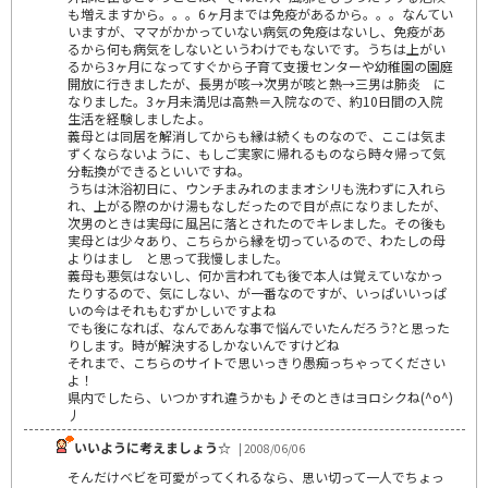
も増えますから。。。6ヶ月までは免疫があるから。。。なんてい
いますが、ママがかかっていない病気の免疫はないし、免疫があ
るから何も病気をしないというわけでもないです。うちは上がい
るから3ヶ月になってすぐから子育て支援センターや幼稚園の園庭
開放に行きましたが、長男が咳→次男が咳と熱→三男は肺炎 に
なりました。3ヶ月未満児は高熱＝入院なので、約10日間の入院
生活を経験しましたよ。
義母とは同居を解消してからも縁は続くものなので、ここは気ま
ずくならないように、もしご実家に帰れるものなら時々帰って気
分転換ができるといいですね。
うちは沐浴初日に、ウンチまみれのままオシリも洗わずに入れら
れ、上がる際のかけ湯もなしだったので目が点になりましたが、
次男のときは実母に風呂に落とされたのでキレました。その後も
実母とは少々あり、こちらから縁を切っているので、わたしの母
よりはまし と思って我慢しました。
義母も悪気はないし、何か言われても後で本人は覚えていなかっ
たりするので、気にしない、が一番なのですが、いっぱいいっぱ
いの今はそれもむずかしいですよね
でも後になれば、なんであんな事で悩んでいたんだろう?と思った
りします。時が解決するしかないんですけどね
それまで、こちらのサイトで思いっきり愚痴っちゃってください
よ！
県内でしたら、いつかすれ違うかも♪そのときはヨロシクね(^o^)
丿
いいように考えましょう☆
| 2008/06/06
そんだけベビを可愛がってくれるなら、思い切って一人でちょっ