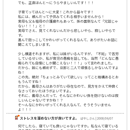
でも、正直ほんと～にうらやましいんです！！！
子育てってほんと～に大変！これから益々です！
私には、頼んだって子供みてくれる相手いませんから！
実母も父＆祖母の介護疲れもあって、孫の面倒なんて「冗談じゃ
ない！！！」と！
実母でさえ、見てくれないんだから悲しいやら、寂しいやらで
す。
進んで抱っこしてかわいがってくれるなんて、ありがたいお話に
聞こえてしまいます。
少し横道それますが、私には妹がいるんですが、「不妊」で苦労
しているせいか、私が育児の愚痴を話しても、当然「どんなに愚
痴られても自慢にしか聞こえない！！！」って言われました。
だから、妹にも頼めずで、旦那と二人で頑張るしかないんですよ
ね！
この先、絶対「ちょっとみていて欲しい」ってこと結構あるとお
もうんですね！
だから、義母さんはありがたい存在なので、見方をかえて仲良く
なさっておいたほうがよいですよ。
それに、義母さんだって、そんなにかわいい孫を抱けないのは寂
しいんじゃないですかね！？
そ～んなにかわいがってくれる人なんて、そうそういません
よ！！！
ストレスを溜めない方が良いですよ。
ばやしさん | 2008/06/07
何でしたら、寝ていても良いじゃないですか。私なんて寝ている