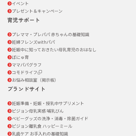
イベント
プレゼント＆キャンペーン
育児サポート
プレママ・プレパパ 赤ちゃんの基礎知識
妊婦フレンズwithパパ
妊娠中に知っておきたい母乳育児のおはなし
ぼにゅ育
ママパパグラフ
コモドライフ
お悩み相談室（掲示板）
ブランドサイト
妊娠準備・妊娠・授乳中サプリメント
ピジョン母乳実感 哺乳びん
ベビーグッズの洗浄・消毒・除菌ガイド
ピジョン離乳食 ハッピーミール
乳歯ケア お手入れの基礎知識