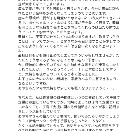
担が大きくなってしまいます。
産んで我が子がとても可愛いと思うからこそ、余計に義母に取ら
れたという気持ちが強くなってしまうのではと思います。
産んだ母親が、我が子を可愛いと思えないという人がたくさんい
る中、あやちゃんママさんのように我が子を愛しく思えて、義母
も同じような気持ちで孫のことを想ってくれるのは当たり前のよ
うでいてとても幸せなことだと思います。
義母とは、子育ての仕方にずれは多少ありますが、教えてもらう
ことは「そうですか～。」と聞きながら受け流すことが少しずつ
出来るようになってくるとだいぶ付き合い安くなると思います
よ。
最初は何もかも受け止めてしまってきついかもしれませんが、だ
んだんそう思えるようになる！と思い込んで下さい。
今、精神的に参っていてなかなか前向きな考え方が出来ないかも
しれませんが、「きっとうまくいく！！」と言葉に出して言う
と、気持ちも後からついてくると本で読みました。
お子さんの今のかわいい時期を、家族みんなで共有できるように
なるといいですね。
あやちゃんママの気持ちが少しでも軽くなりますように・・。
ちなみに、私は佐賀県の母子推進というのに登録していて子育て
支援に参加しているのですが、地域によっては子育て支援ｾﾝﾀｰに
いかなくても、子育て支援に関わる保健婦さんなどが家に訪問す
るという活動もしています。
あやママさんの住んでいる地域で、聞いてみたらいかがでしょう
か？（保健センターや母子手帳をもらったところなど）
たくさん話を聞いてもらって、あやちゃんママさんの気持ちをす
べて打ち明けた時にだいぶ気持ちがスッキリすると思います。