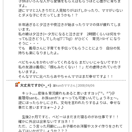
子供はいろんな人から愛情をもらえばもらうほど心豊かに育ちま
すよ。
逆にママと2人きりだと人見知りがはげしかったり、ママがいない
とダメな子にそだってしまうかも！？
半年過ぎると夕泣きや夜泣きが始まったりママの体が疲れてしま
います。
私の娘は夕泣き(←夕方になると泣き出す 2時間くらいは何をや
っても泣きどうしでしたq(T▽Tq)）がひどく 育児ﾉｲﾛｰｾﾞになり
そうに・・・
でも 義母さんに子育てを手伝ってもらうことにより 自分の気
持ちも楽になりましたよ。
ベビちゃんをかわいがってくれるなら まだいいじゃないですか！
私の友達は義母に「顔もみたくない！！」だの虐待されていた子
もいますよ。
そんなママに比べたらあやちゃんママはまだ幸せですよ！！
大丈夫ですか(>_<)
雄kunのママさん | 2008/06/06
キット｡｡｡産後＆育児疲れもあると思いますヨッ(*^。^*)＠
義理母sanも、お孫sanがトォ～っても可愛いんでしょうネェ～。
逆にほったらかしにされ、文句を言われたりするよりは、幸せな
事だと思いますヨォ～♪♪♪
生後2ヶ月ですと、ベビーはまだまだ寝るのがお仕事です！！
確かに外出は出来ないですヨネ！！
ただ、こう言った月齢に｡｡｡お子様のお洋服やスタイ作りをされて
みてはいかがでしょうか？？？