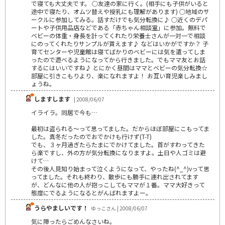
で寝ても大丈夫です。 ○友達の家に行く。(相手にも子供がいると
途中で寝たり、オムツ替えや授乳にも理解があります) ○地域のサ
ークルに参加してみる。話すだけでも気分転換に♪ ○近くのデパ
ートや子供用品店などである「赤ちゃん相談室」に参加。無料で
ベビーの体重・身長を計ってくれたり栄養士さんが一対一で相談
にのってくれたりサンプルが貰えます♪ などはいかがですか？ 子
育てセンターや児童館は寝てばかりのベビーには気を遣ってしま
ったので遊べるようになってから行きました。でもママ友とお話
するにはいいですね♪ とにかく昼間はママとベビーの気分転換☆
部屋に引きこもりより、楽になれますよ！ お互い育児楽しみまし
ょうね。
しますします
| 2008/06/07
イライラ。同居で今も…
最初は盗られる～って思ってました。だからほぼ部屋にこもってま
した。真冬だったのでおでかけも行けず(T-T)
でも、３ヶ月過ぎたらたまにでかけてました。首がすわってきた
ら楽ですし、外の方が気分転換になりますよ。土日や人ゴミは避
けて…
その後人見知り始まって泣くようになって、やったね(^_^)vって思
ってました。それも終わり、散歩にも勝手に連れ出されてます
が、どんなに他の人が抱っこしてもママが１番。ママ大好きって
態度にでるようになるとがんばれますよー。
うらやましいです！
ゆっこさん | 2008/06/07
気に障ったらごめんなさいね。