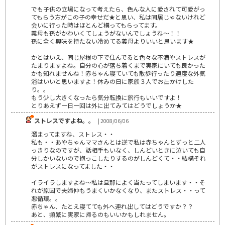
でも子供の立場になって考えたら、色んな人に愛されて可愛がっ
てもらう方がこの子の幸せだ★と思い、私は同居じゃないけれど
会いに行った時はほとんど構ってもらってます。
義母も孫がかわいくてしょうがないんでしょうね～！！
孫に全く興味を持たない冷めてる義母よりいいと思います★
かとはいえ、同じ屋根の下で住んでると色々な不満やストレスが
たまりますよね。自分の心が落ち着くまで実家にいても良かった
かも知れませんね！赤ちゃん寝ていても散歩行ったり適度な外気
浴はいいと思いますよ！休みの日に家族３人でお出かけした
り。。
もう少し大きくなったら気分転換に旅行もいいですよ！
とりあえず一日一回は外に出てみてはどうでしょうか★
ストレスですよね。。
| 2008/06/06
溜まってますね、ストレス・・
私も・・あやちゃんママさんとは逆で私は赤ちゃんとずっと二人
っきりなのですが、話相手もいなく、しんどいときに泣いても自
分しかいないので抱っこしたりするのがしんどくて・・結構それ
がストレスになってました・・
イライラしますよね～私は旦那によく当たってしまいます・・そ
れが原因で夫婦仲もうまくいかなくなり、またストレス・・って
悪循環。。
赤ちゃん、たとえ寝てても外へ連れ出してはどうですか？？
あと、頻繁に実家に帰るのもいいかもしれません。