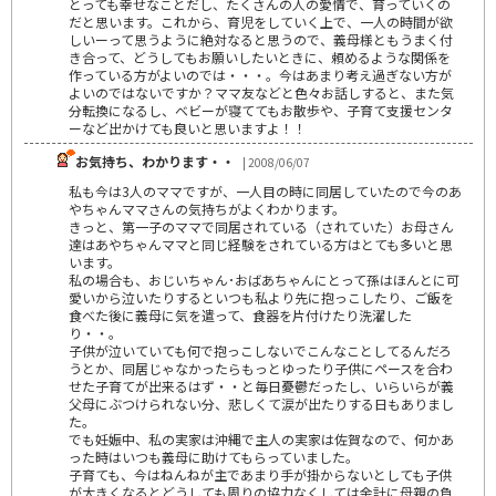
とっても幸せなことだし、たくさんの人の愛情で、育っていくの
だと思います。これから、育児をしていく上で、一人の時間が欲
しいーって思うように絶対なると思うので、義母様ともうまく付
き合って、どうしてもお願いしたいときに、頼めるような関係を
作っている方がよいのでは・・・。今はあまり考え過ぎない方が
よいのではないですか？ママ友などと色々お話しすると、また気
分転換になるし、ベビーが寝ててもお散歩や、子育て支援センタ
ーなど出かけても良いと思いますよ！！
お気持ち、わかります・・
| 2008/06/07
私も今は3人のママですが、一人目の時に同居していたので今のあ
やちゃんママさんの気持ちがよくわかります。
きっと、第一子のママで同居されている（されていた）お母さん
達はあやちゃんママと同じ経験をされている方はとても多いと思
います。
私の場合も、おじいちゃん･おばあちゃんにとって孫はほんとに可
愛いから泣いたりするといつも私より先に抱っこしたり、ご飯を
食べた後に義母に気を遣って、食器を片付けたり洗濯した
り・・。
子供が泣いていても何で抱っこしないでこんなことしてるんだろ
うとか、同居じゃなかったらもっとゆったり子供にペースを合わ
せた子育てが出来るはず・・と毎日憂鬱だったし、いらいらが義
父母にぶつけられない分、悲しくて涙が出たりする日もありまし
た。
でも妊娠中、私の実家は沖縄で主人の実家は佐賀なので、何かあ
った時はいつも義母に助けてもらっていました。
子育ても、今はねんねが主であまり手が掛からないとしても子供
が大きくなるとどうしても周りの協力なくしては余計に母親の負