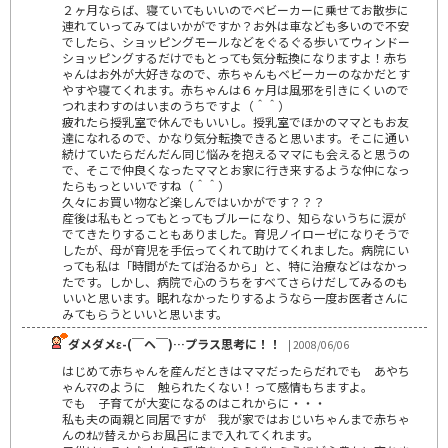
２ヶ月ならば、寝ていてもいいのでベビーカーに乗せてお散歩に
連れていってみてはいかがですか？お外は車なども多いので不安
でしたら、ショッピングモールなどをぐるぐる歩いてウィンドー
ショッピングするだけでもとっても気分転換になりますよ！赤ち
ゃんはお外が大好きなので、赤ちゃんもベビーカーのなかだとす
やすや寝てくれます。赤ちゃんは６ヶ月は風邪を引きにくいので
つれまわすのはいまのうちですよ（＾＾）
疲れたら授乳室で休んでもいいし。授乳室でほかのママともお友
達になれるので、かなり気分転換できると思います。そこに通い
続けていたらだんだん同じ悩みを抱えるママにも会えると思うの
で、そこで仲良くなったママとお家に行き来するような仲になっ
たらもっといいですね（＾＾）
久々にお買い物など楽しんではいかがです？？？
産後は私もとってもとってもブルーになり、知らないうちに涙が
でてきたりすることもありました。育児ノイローゼになりそうで
したが、母が育児を手伝ってくれて助けてくれました。病院にい
っても私は「時間がたてば治るから」と、特に治療などはなかっ
たです。しかし、病院で心のうちをすべてさらけだしてみるのも
いいと思います。眠れなかったりするようなら一度お医者さんに
みてもらうといいと思います。
ダメダメε-(￣ヘ￣)…プラス思考に！！
| 2008/06/06
はじめて赤ちゃんを産んだときはママだったらだれでも あやち
ゃんﾏﾏのように 触られたくない！って感情もちますよ。
でも 子育てが大変になるのはこれからに・・・
私も夫の両親と同居ですが 我が家ではおじいちゃんまで赤ちゃ
んのｵﾑﾂ替えからお風呂にまで入れてくれます。