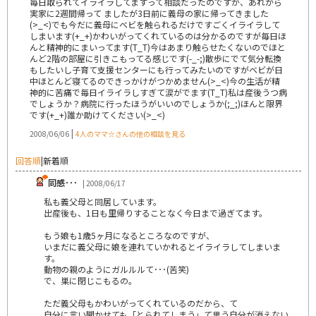
毎日取られてイライラしてますって相談だったのですが、あれから
実家に2週間帰って ましたが3日前に義母の家に帰ってきました
(>_<)でも今だに義母にベビを触られるだけですごくイライラして
しまいます(+_+)かわいがってくれているのは分かるのですが毎日ほ
んと精神的にまいってます(T_T)今はあまり触らせたくないのでほと
んど2階の部屋に引きこもってる感じです(-_-;)散歩にでて気分転換
もしたいし子育て支援センターにも行ってみたいのですがベビが日
中ほとんど寝てるのできっかけがつかめません(>_<)今の生活が精
神的に苦痛で毎日イライラしすぎて涙がでます(T_T)私は産後うつ病
でしょうか？病院に行ったほうがいいのでしょうか(;_;)ほんと限界
です(+_+)誰か助けてください(>_<)
|
2008/06/06
4人のママ☆さんの他の相談を見る
回答順
|
新着順
同感･･･
| 2008/06/17
私も義父母と同居しています。
出産後も、1日も里帰りすることなく今日まで過ぎてます。
もう娘も1歳5ヶ月になるところなのですが、
いまだに義父母に娘を連れていかれるとイライラしてしまいま
す。
動物の親のようにガルルルて･･･(苦笑)
で、巣に閉じこもるの。
ただ義父母もかわいがってくれているのだから、て
自分に言い聞かせても「とられてしまう」て思う自分が消えない