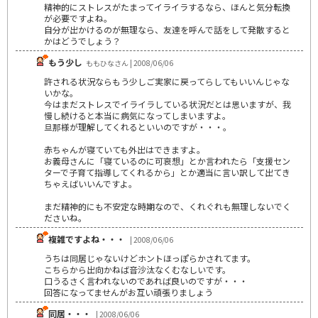
精神的にストレスがたまってイライラするなら、ほんと気分転換
が必要ですよね。
自分が出かけるのが無理なら、友達を呼んで話をして発散すると
かはどうでしょう？
もう少し
ももひなさん | 2008/06/06
許される状況ならもう少しご実家に戻ってらしてもいいんじゃな
いかな。
今はまだストレスでイライラしている状況だとは思いますが、我
慢し続けると本当に病気になってしまいますよ。
旦那様が理解してくれるといいのですが・・・。
赤ちゃんが寝ていても外出はできますよ。
お義母さんに「寝ているのに可哀想」とか言われたら「支援セン
ターで子育て指導してくれるから」とか適当に言い訳して出てき
ちゃえばいいんですよ。
まだ精神的にも不安定な時期なので、くれぐれも無理しないでく
ださいね。
複雑ですよね・・・
| 2008/06/06
うちは同居じゃないけどホントほっぽらかされてます。
こちらから出向かねば音沙汰なくむなしいです。
口うるさく言われないのであれば良いのですが・・・
回答になってませんがお互い頑張りましょう
同居・・・
| 2008/06/06