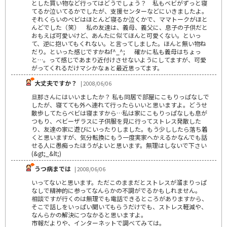
とした買い物など行ってはどうでしょう？ 私もベビがずっと寝
てるか泣いてるかでしたが、支援センターなどにいきましたよ。
それくらいのベビはほとんど寝るか泣くかで、ママトークがほと
んどでした（笑） 私の友達は、義母、義父に、息子の子供だと
おもえば可愛いけど、あんたに似てほんと可愛くない。といっ
て、逆に抱いてもくれない。と言ってしました。ほんと無い物ね
だり。といった感じですかねf^_^; 確かに私も義母はちょっ
と…。って感じであまり近付けさせないようにしてますが、可愛
がってくれるだけマシかなぁと最近思ってます。
大丈夫ですか？
| 2008/06/06
旦那さんにはいいましたか？ 私も同居で部屋にこもりっぱなしで
したが、寝てても外へ連れて行ったらいいと思いますよ。どうせ
散歩してたらベビは寝ますから…私は家にこもりっぱなしも息が
つもり、ベビーザラスに子供服を見に行ってストレス発散した
り、友達の家に遊びにいったりしました。もう少ししたら落ち着
くと思いますが、気分転換にもう一度実家へかえるかなんでも話
せる人に愚痴ったほうがよいと思います。無理はしないで下さい
(&gt;_&lt;)
うつ病までは
| 2008/06/06
いってないと思います。ただこのままだとストレスが溜まりっぱ
なしで精神的に参ってなんらかの不調がでるかもしれません。
相談ですが行くのは無理でも電話できるところがありますから、
そこで話しをいっぱい聞いてもらうだけでも、ストレス軽減や、
なんらかの解決につなかると思いますよ。
市報だよりや、インターネットで調べてみては。