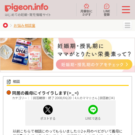
月齢別に
LINE
さがす
登録
はじめての妊娠・育児情報サイト
お悩み相談室
MENU
相談
同居の義母にイライラします(>_<)
カテゴリー：｜回答期限：終了 2008/06/20｜4人のママ☆さん | 回答数(34)
ポストする
LINEで送る
以前こちらで相談にのってもらいました☆2ヶ月のベビがいて義母に