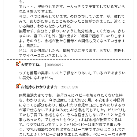
も。
でも・・、里帰りもできず、一人っきりで子育てしている方から
見たら贅沢ですよね。
今は、べつに暮らしています。のびのびしています。が、離れて
みて、ありがたかったことも多かったと気がつきました。近くに
いる時は、わからなかったけど。
無理せず、自分と子供のいいように気分転換してください。赤ち
ゃんは、寝ていても外に連れ出すとご機嫌で起きていたりします
よ。そのうち、余裕が出たら義母との関係も良くなっていきます
よ、自然に。
私は、また何年かしたら、同居生活に戻ります。お互い、無理せ
ずマイペースにいきましょう。
大変ですね。
| 2008/06/12
ウチも義理の実家にいくと子供をとりあいしているのであまりい
い気分になれません。
お気持ちわかります☆
| 2008/06/08
同居生活大変ですね。 義母さんにベビーを触られたくない気持
ち、わかります。 今は出産してまだ約2ヶ月。不安も多く神経質
になってる部分もあり、触られたり育児の口出しされたりするの
が嫌で仕方ないですよね(&gt;_&lt;) 私も同じでした。ピリピリし
てたし子育てに余裕もなく、そんな抱き方しないで～！とか思う
事もあったり。でもきっともう少しすれば余裕が出来てくるは
ず。ウツではないですよ♪ 2ヶ月のベビーはまだ寝てる事も多
く、授乳も頻繁なので外出するには一苦労ですが私はこうしてき
ましたよ♪ ○ベビーが目を覚ましたら散歩。ベビーカーなら途中