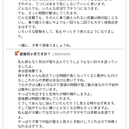
それから、うつとはあまり気にしないでいいと思います。
どんな人でも、いろんな状況でプチうつになります。
でも、きっと時間が解決してくれます。
どんな苦難でも、その人に乗り越えられない苦難は絶対起こらな
いし、乗り越えた後に今よりも一回りも二回りも大きく成長出来
るはずです。
いろいろな経験をして、私もやっとそう思えるようになりまし
た。
一緒に、子育て頑張りましょうね。
産後何ヶ月ですか？
| 2008/06/06
私も訳もなく気分が落ち込んでどうしようもない日々を送ってい
ましたよ。
多分産後鬱です。
段々赤ちゃんも起きている時間が長くなってくると散歩にも行け
るしこれからの季節は水浴びも良いですね。
うちの子は1歳2ヶ月なので昼寝の時間が昼ご飯の後なので午前中
は散歩に出かけています。
やっぱり外出すると気持ちが晴れ晴れしますよ。
産後鬱は時間が解決してくれます。
どうしてあんなに悩んでいたんだろうと思える時が必ず来ます。
そして姑がそんなに嫌いじゃなくなる時もきっと来ますよ。
私も姑が大嫌いで仕方なかったのですが今では茶飲み友達です
よ。
やっぱり子育て中姑が居ると色々と手助けしてくれるので仲良く
なれるはずです。