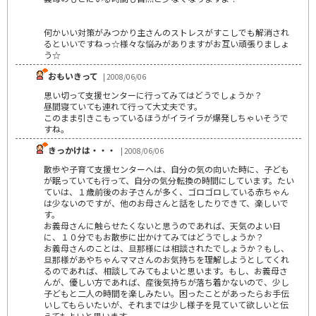
何かいい対策がみつかり主さんのストレスがすこしでも解消され
るといいですねっ☆様々な悩みがありますがお互い頑張りましょ
う☆
おもいきって
| 2008/06/06
思い切って支援センターに行ってみてはどうでしょうか？
昼間寝ていても連れて行って大丈夫です。
このまま引きこもっているほうがイライラが爆発しちゃいそうで
すね。
きっかけは・・・
| 2008/06/06
散歩や子育て支援センターへは、自分の気の向いた時に、子ども
が眠っていても行って、自分の気分転換の時間にしています。たい
ていは、１歳前後のお子さんが多く、ゴロゴロしている赤ちゃん
は少ないのですが、他のお母さんと話をしたりできて、楽しいで
す。
お義母さんに触らせたくないと思うのであれば、天気のよい日
に、１０分でもお散歩に出かけてみてはどうでしょうか？
お義母さんのことは、旦那様には相談されたでしょうか？もし、
旦那様があやちゃんママさんのお気持ちを理解しようとしてくれ
るのであれば、相談してみてもよいと思います。もし、お義母さ
んが、優しい方であれば、産後気持ちが落ち着かないので、少し
子どもと二人の時間を楽しみたい。困ったことがあったらお手伝
いしてもらいたいが、それまでは少し様子を見ていて欲しいと伝
えてもよいと思います。