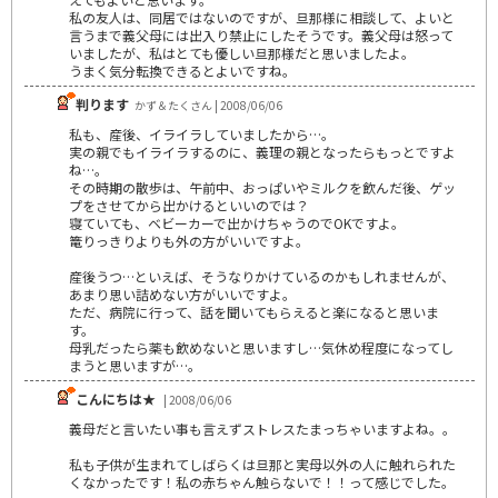
私の友人は、同居ではないのですが、旦那様に相談して、よいと
言うまで義父母には出入り禁止にしたそうです。義父母は怒って
いましたが、私はとても優しい旦那様だと思いましたよ。
うまく気分転換できるとよいですね。
判ります
かず＆たくさん | 2008/06/06
私も、産後、イライラしていましたから…。
実の親でもイライラするのに、義理の親となったらもっとですよ
ね…。
その時期の散歩は、午前中、おっぱいやミルクを飲んだ後、ゲッ
プをさせてから出かけるといいのでは？
寝ていても、ベビーカーで出かけちゃうのでOKですよ。
篭りっきりよりも外の方がいいですよ。
産後うつ…といえば、そうなりかけているのかもしれませんが、
あまり思い詰めない方がいいですよ。
ただ、病院に行って、話を聞いてもらえると楽になると思いま
す。
母乳だったら薬も飲めないと思いますし…気休め程度になってし
まうと思いますが…。
こんにちは★
| 2008/06/06
義母だと言いたい事も言えずストレスたまっちゃいますよね。。
私も子供が生まれてしばらくは旦那と実母以外の人に触れられた
くなかったです！私の赤ちゃん触らないで！！って感じでした。