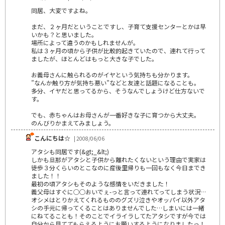
同居、大変ですよね。
まだ、２ヶ月だということですし、子育て支援センターとかは早
いかも？と思いました。
場所によって違うのかもしれませんが。
私は３ヶ月の頃から子供が比較的起きていたので、連れて行って
ましたが、ほとんどはもっと大きな子でした。
お義母さんに触られるのがイヤという気持ちも分かります。
”なんか触り方が気持ち悪い”などと友達と話題になることも。
多分、イヤだと思ってるから、そうなんでしょうけど仕方ないで
す。
でも、赤ちゃんはお母さんが一番好きな子に育つから大丈夫。
のんびりかまえてみましょう。
こんにちは☆
| 2008/06/06
アタシも同居です(&gt;_&lt;)
しかも旦那がアタシと子供から離れたくないという理由で実家は
徒歩３分くらいのとこなのに産後里帰りも一回もなく今日までき
ました！！
最初の頃アタシもそのような感情をいだきました！
義父母はすぐに○○おいでぇ-っと言って連れてってしまう状況…
オシメはとりかえてくれるもののグズリ泣きやオッパイ以外アタ
シの手元に帰ってくることはありませんでした…しまいには一緒
にねてることも！そのことでイライラしてたアタシですが今では
自分から見ててもらえるようにお願いするようになりましたっ！