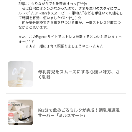
2階にこもりながらでも出来ますヨッ(*^^)v
私は自宅にミシンがなかったので、タオル生地のスタイにフェ
ルトで”☆ぷ～sanやスヌーピー・果物☆”などを手縫いで刺繍をし
て時間を有効に使いましたYO～(^_-)-☆
何か気分転換できる事を見つける事が、一番ストレス発散につ
ながると思います。
また、このPigeonサイトでストレス発散するといいと思いますヨ
ォ～(^^ゞ
☆★☆一緒に子育て頑張りましょうネェ～☆★☆
母乳育児をスムーズにする心強い味方、さ
く乳器
約3分で飲みごろミルクが完成！調乳用適温
サーバー「ミルスマート」