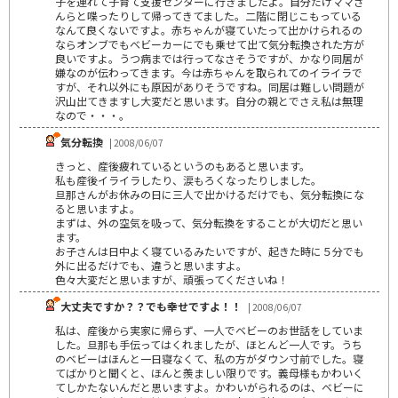
子を連れて子育て支援センターに行きましたよ。自分だけママさ
んらと喋ったりして帰ってきてました。二階に閉じこもっている
なんて良くないですよ。赤ちゃんが寝ていたって出かけられるの
ならオンブでもベビーカーにでも乗せて出て気分転換された方が
良いですよ。うつ病までは行ってなさそうですが、かなり同居が
嫌なのが伝わってきます。今は赤ちゃんを取られてのイライラで
すが、それ以外にも原因がありそうですね。同居は難しい問題が
沢山出てきますし大変だと思います。自分の親とでさえ私は無理
なので・・・。
気分転換
| 2008/06/07
きっと、産後疲れているというのもあると思います。
私も産後イライラしたり、涙もろくなったりしました。
旦那さんがお休みの日に三人で出かけるだけでも、気分転換にな
ると思いますよ。
まずは、外の空気を吸って、気分転換をすることが大切だと思い
ます。
お子さんは日中よく寝ているみたいですが、起きた時に５分でも
外に出るだけでも、違うと思いますよ。
色々大変だと思いますが、頑張ってくださいね！
大丈夫ですか？？でも幸せですよ！！
| 2008/06/07
私は、産後から実家に帰らず、一人でベビーのお世話をしていま
した。旦那も手伝ってはくれましたが、ほとんど一人です。うち
のベビーはほんと一日寝なくて、私の方がダウン寸前でした。寝
てばかりと聞くと、ほんと羨ましい限りです。義母様もかわいく
てしかたないんだと思いますよ。かわいがられるのは、ベビーに