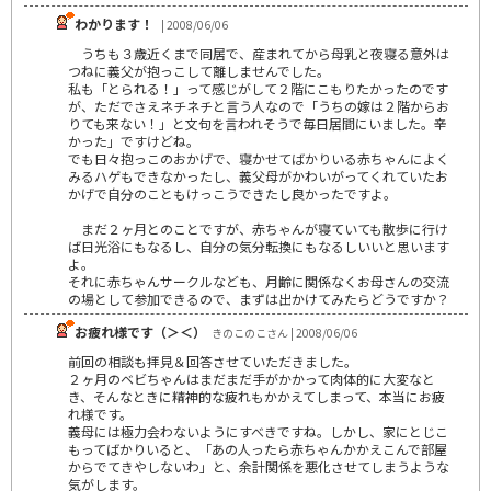
わかります！
| 2008/06/06
うちも３歳近くまで同居で、産まれてから母乳と夜寝る意外は
つねに義父が抱っこして離しませんでした。
私も「とられる！」って感じがして２階にこもりたかったのです
が、ただでさえネチネチと言う人なので「うちの嫁は２階からお
りても来ない！」と文句を言われそうで毎日居間にいました。辛
かった」ですけどね。
でも日々抱っこのおかげで、寝かせてばかりいる赤ちゃんによく
みるハゲもできなかったし、義父母がかわいがってくれていたお
かげで自分のこともけっこうできたし良かったですよ。
まだ２ヶ月とのことですが、赤ちゃんが寝ていても散歩に行け
ば日光浴にもなるし、自分の気分転換にもなるしいいと思います
よ。
それに赤ちゃんサークルなども、月齢に関係なくお母さんの交流
の場として参加できるので、まずは出かけてみたらどうですか？
お疲れ様です（＞＜）
きのこのこさん | 2008/06/06
前回の相談も拝見＆回答させていただきました。
２ヶ月のベビちゃんはまだまだ手がかかって肉体的に大変なと
き、そんなときに精神的な疲れもかかえてしまって、本当にお疲
れ様です。
義母には極力会わないようにすべきですね。しかし、家にとじこ
もってばかりいると、「あの人ったら赤ちゃんかかえこんで部屋
からでてきやしないわ」と、余計関係を悪化させてしまうような
気がします。