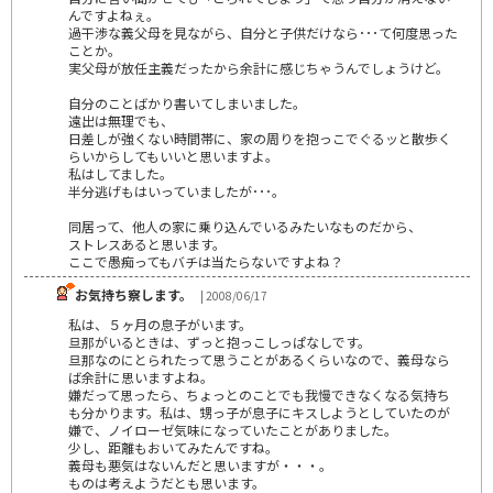
んですよねぇ。
過干渉な義父母を見ながら、自分と子供だけなら･･･て何度思った
ことか。
実父母が放任主義だったから余計に感じちゃうんでしょうけど。
自分のことばかり書いてしまいました。
遠出は無理でも、
日差しが強くない時間帯に、家の周りを抱っこでぐるッと散歩く
らいからしてもいいと思いますよ。
私はしてました。
半分逃げもはいっていましたが･･･。
同居って、他人の家に乗り込んでいるみたいなものだから、
ストレスあると思います。
ここで愚痴ってもバチは当たらないですよね？
お気持ち察します。
| 2008/06/17
私は、５ヶ月の息子がいます。
旦那がいるときは、ずっと抱っこしっぱなしです。
旦那なのにとられたって思うことがあるくらいなので、義母なら
ば余計に思いますよね。
嫌だって思ったら、ちょっとのことでも我慢できなくなる気持ち
も分かります。私は、甥っ子が息子にキスしようとしていたのが
嫌で、ノイローゼ気味になっていたことがありました。
少し、距離もおいてみたんですね。
義母も悪気はないんだと思いますが・・・。
ものは考えようだとも思います。