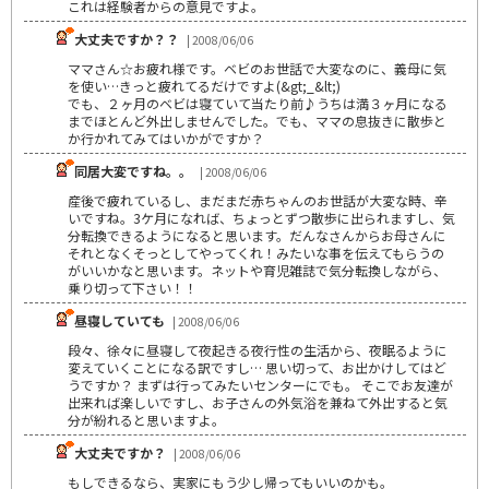
これは経験者からの意見ですよ。
大丈夫ですか？？
| 2008/06/06
ママさん☆お疲れ様です。ベビのお世話で大変なのに、義母に気
を使い…きっと疲れてるだけですよ(&gt;_&lt;)
でも、２ヶ月のベビは寝ていて当たり前♪うちは満３ヶ月になる
までほとんど外出しませんでした。でも、ママの息抜きに散歩と
か行かれてみてはいかがですか？
同居大変ですね。。
| 2008/06/06
産後で疲れているし、まだまだ赤ちゃんのお世話が大変な時、辛
いですね。3ケ月になれば、ちょっとずつ散歩に出られますし、気
分転換できるようになると思います。だんなさんからお母さんに
それとなくそっとしてやってくれ！みたいな事を伝えてもらうの
がいいかなと思います。ネットや育児雑誌で気分転換しながら、
乗り切って下さい！！
昼寝していても
| 2008/06/06
段々、徐々に昼寝して夜起きる夜行性の生活から、夜眠るように
変えていくことになる訳ですし… 思い切って、お出かけしてはど
うですか？ まずは行ってみたいセンターにでも。 そこでお友達が
出来れば楽しいですし、お子さんの外気浴を兼ねて外出すると気
分が紛れると思いますよ。
大丈夫ですか？
| 2008/06/06
もしできるなら、実家にもう少し帰ってもいいのかも。