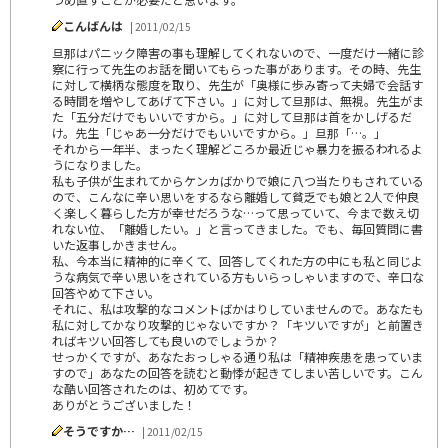
こんばんは
| 2011/02/15
旦那はパニック障害の事も理解してくれないので、一度だけ一緒に診
察に行って先生のお話を聞いてもらった事があります。その時、先生
に対して横柄な態度を取り、先生が「奥様に歩み寄って夫婦で会話す
る時間を増やしてあげて下さい。」に対して旦那は、無視。先生がま
た「五分だけでもいいですから。」に対して旦那は首をかしげるだ
け。先生「じゃあ一分だけでもいいですから。」旦那「…。」
それから一年半、まったく理解どころか最近じゃ暴力を振るわれるよ
うになりました。
私も子供が生まれてからケンカばかりで娘に八つ当たりもされている
ので、こんなに辛い思いをするなら離婚して貧乏でも娘と2人で仲良
く楽しく暮らした方が幸せだろうな…って思っていて、今まで数え切
れない位、「離婚したい。」と言ってきました。でも、毎回質問に書
いた返事しかきません。
私、今本当に精神的に辛くて、回答してくれた方の中にも私と同じよ
うな病気で辛い思いをされている方もいらっしゃいますので、辛口な
回答やめて下さい。
それに、私は攻撃的なコメントばかはりしていませんので。あなたも
私に対してかなり攻撃的じゃないですか？「キツいですが」と前置き
ればキツい回答しても良いのでしょうか？
せっかくですが、あなたおっしゃる通り私は「精神疾患を患っていま
すので」あなたの回答を読むと動悸が起きてしまい苦しいです。こん
な酷い回答されたのは、初めてです。
ありがとうございました！
そうですか…
| 2011/02/15