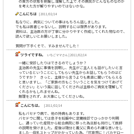
の貴方の状態を把握し.理解した上で.その病気がどんなものなのか
を考えた方が解りやすいのではないかな｡
こんにちは
| 2011/02/14
私なりに、病気についての事はもちろん話しました。
でも私は医者じゃないし、説明するには限界があります。
資料は、主治医の方が丁寧に分かりやすく作成してくれた物なので、
読んで欲しいとお願いしました。
質問が下手くそで、すみませんでした！
ツライですね。
いちごママさん | 2011/02/14
一緒に受診したりはできるのでしょうか？
主治医の先生に事情を説明し、先生がご主人とも話がしたいと言
っているということにしてもらい先生からお話してもらうのはど
うですか？ きっと、主様から言うよりも素直に聞いてもらえる
と思いますし、「ご家族の方もこういうことを気をつけてあげて
ください」という風に話してくだされば主様のご病気を理解して
くれるかもしれませんね。
無理をされず、お大事にしてくださいね。
こんにちは。
| 2011/02/14
私もバセドウ病で、他の持病もあります。
バセドウに関しては息子を妊娠中に定期検診でひっかかり判明
し、通っていた産院から総合病院に移った為旦那も同行して医師
の説明を受けました。産後は随分と義父に責められ嫌な思いをし
ました…母乳ストップがかかっていた為、｢可哀想に！バカヤロー