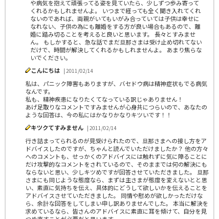
や病気を抱えて頑張ってる姿を見ていたら、少しずつ歩み寄って
くれるかもしれませんよ。 いつまで経っても全く聞き入れてくれ
ないのであれば、両親がいてもいがみ合っていては子供は幸せに
なれない、子供の為にも離婚をする方が良い場合もあるので、離
婚に踏み切ることを考えると良いと思います。 長々とすみませ
ん。 もしかすると、急な話でまだ旦那さまは受け止め切れてない
だけで、時間が解決してくれるかもしれませんよ。 あまり焦らな
いでください。
こんにちは
| 2011/02/14
私は、パニック障害もありますが、バセドウ病は精神症状もでる病気
なんです。
私も、精神疾患になりたくてなっている訳じゃありません！
あげ足取りなコメントですみませんが心身共につらいので、あなたの
ような回答は、今の私にはかなりかなりキツいです！！
キツクてすみません
| 2011/02/14
行き詰まってられるのが見受けられたので、旦那さまへの接し方をア
ドバイスしたのですが、ちゃんと読んでいただけましたか？ 他の方々
へのコメントも、せっかくのアドバイスには触れずに気に障ることに
だけ攻撃的なコメントをされているので、そのままでは何の解決にも
ならないと思い、少しキツめですが回答させていただきました。 旦那
さまにも同じような態度なら、まずは主さまが態度を変えないとと思
い、素直に気持ちを伝え、具体的にどうして欲しいかを伝えることを
アドバイスさせていただきました。 同情や慰めが欲しかっただけな
ら、余計な回答をしてしまい申し訳ありませんでした。 本当に解決を
求めているなら、皆さんのアドバイスに素直に耳を傾けて、自分を見
つめ直すことが必要だと思います。