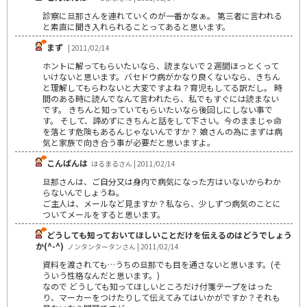
診察に旦那さんを連れていくのが一番かなぁ。 第三者に言われる
と素直に聞き入れられることってあると思います。
まず
| 2011/02/14
ホントに解ってもらいたいなら、読まないで２週間ほっとくって
いけないと思います。バセドウ病がかなり良くないなら、きちん
と理解してもらわないと大変ですよね？育児もしてる訳だし。 時
間のある時に読んでなんて言われたら、私でもすぐには読まない
です。 きちんと知っていてもらいたいなら後回しにしない事で
す。 そして、諦めずにきちんと話をして下さい。今のままじゃ命
を落とす危険もあるんじゃないんですか？ 娘さんの為にまずは病
気と家族で向き合う事が必要だと思いますよ。
こんばんは
はるまるさん | 2011/02/14
旦那さんは、ご自分又は身内で病気になった方はいないからわか
らないんでしょうね。
ご主人は、メールなど見ますか？私なら、少しずつ病気のことに
ついてメールをすると思います。
どうしても知っておいてほしいことだけを伝えるのはどうでしょう
か(^-^)
ノンタンタータンさん | 2011/02/14
資料を渡されても…うちの旦那でも目を通さないと思います。(そ
ういう性格なんだと思います。)
なので どうしても知ってほしいところだけ付箋テープをはった
り、マーカーをつけたりして伝えてみてはいかがですか？それも