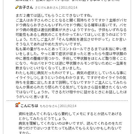
お子さん
さとけんあおさん | 2011/02/14
まだ２歳では話してもらうことできないですね。
ご主人はお子さんのこととなると聞く耳持ちそうですか？主様がバセ
ドウ病ならお子さんもいずれバセドウ病になる確率は高いです。バセ
ドウ病の発症は遺伝的要素が大きいようですから。子供もいずれなる
可能性もあるし病気のことをわかっておいてほしいと言うのはどうで
しょう。ただしご主人が「そんな病気を遺伝させやがって」とか言い
そうな人であればやめた方がいいですが。
私も薬の量がちゃんとあってコントロールできるまでは本当に辛い思
いをしました。やっと薬で症状が収まったと思ったら今度は甲状腺の
中に悪性の腫瘍が見つかり、手術して甲状腺をほとんど取り除くこと
になり、今はバセドウとは逆に甲状腺ホルモンがないために一生薬を
飲まないといけなくなってしまいました。
わたしも同じ病気だったわけですし、病気の症状としていろんな事に
イライラしつしまうというのもわかります。ですがそのイライラの気
持ちを全面に出したままで説明してないですか？ご主人にしてみたら
なんか責められたり怒られてる気がしてなおさら話を聞きたくないの
ではないでしょうか。できるだけ穏やかに話せるときにお話ししたほ
うがいいと思います。
こんにちは
ももひなさん | 2011/02/14
資料を読んでくれないなら要約してメモにするとか読んであげる
とかしてみたらどうでしょう。
病気を理解してくれないのは辛いですが、読んでくれるのをただ
待つだけではいつまでたっても読んでもらえないかもしれないで
すから。