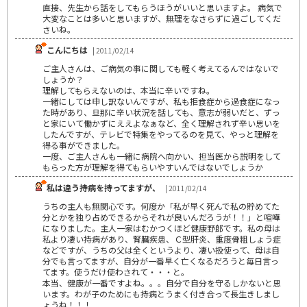
直接、先生から話をしてもらうほうがいいと思いますよ。 病気で
大変なことは多いと思いますが、無理をなさらずに過ごしてくだ
さいね。
こんにちは
| 2011/02/14
ご主人さんは、ご病気の事に関しても軽く考えてるんではないで
しょうか？
理解してもらえないのは、本当に辛いですね。
一緒にしては申し訳ないんですが、私も拒食症から過食症になっ
た時があり、旦那に辛い状況を話しても、意志が弱いだと、ずっ
と家にいて働かずにええよなぁなど、全く理解されず辛い思いを
したんですが、テレビで特集をやってるのを見て、やっと理解を
得る事ができました。
一度、ご主人さんも一緒に病院へ向かい、担当医から説明をして
もらった方が理解を得てもらいやすいんではないでしょうか
私は違う持病を持ってますが、
| 2011/02/14
うちの主人も無関心です。何度か「私が早く死んで私の貯めてた
分とかを独り占めできるからそれが良いんだろうが！！」と喧嘩
になりました。主人一家はむかつくほど健康野郎です。私の母は
私より凄い持病があり、腎臓疾患、Ｃ型肝炎、重度骨粗しょう症
などですが、うちの父は全くというより、凄い扱使って、母は自
分でも言ってますが、自分が一番早く亡くなるだろうと毎日言っ
てます。使うだけ使わされて・・・と。
本当、健康が一番ですよね。。。自分で自分を守るしかないと思
います。わが子のためにも持病とうまく付き合って長生きしまし
ょうね！！！