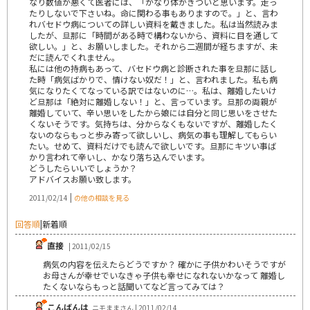
なり数値が悪くて医者には、「かなり体がきついと思います。走っ
たりしないで下さいね。命に関わる事もありますので。」と、言わ
れバセドウ病についての詳しい資料を戴きました。私は当然読みま
したが、旦那に「時間がある時で構わないから、資料に目を通して
欲しい。」と、お願いしました。それから二週間が経ちますが、未
だに読んでくれません。
私には他の持病もあって、バセドウ病と診断された事を旦那に話し
た時「病気ばかりで、情けない奴だ！」と、言われました。私も病
気になりたくてなっている訳ではないのに…。私は、離婚したいけ
ど旦那は「絶対に離婚しない！」と、言っています。旦那の両親が
離婚していて、辛い思いをしたから娘には自分と同じ思いをさせた
くないそうです。気持ちは、分からなくもないですが、離婚したく
ないのならもっと歩み寄って欲しいし、病気の事も理解してもらい
たい。せめて、資料だけでも読んで欲しいです。旦那にキツい事ば
かり言われて辛いし、かなり落ち込んでいます。
どうしたらいいでしょうか？
アドバイスお願い致します。
|
2011/02/14
の他の相談を見る
回答順
|
新着順
直接
| 2011/02/15
病気の内容を伝えたらどうですか？ 確かに子供かわいそうですが
お母さんが幸せでいなきゃ子供も幸せになれないかなって 離婚し
たくないならもっと話聞いてなど言ってみては？
こんばんは
ニモままさん | 2011/02/14