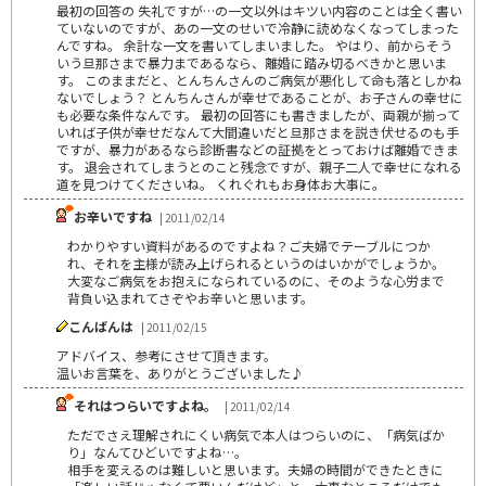
最初の回答の 失礼ですが…の一文以外はキツい内容のことは全く書い
ていないのですが、あの一文のせいで冷静に読めなくなってしまった
んですね。 余計な一文を書いてしまいました。 やはり、前からそう
いう旦那さまで暴力まであるなら、離婚に踏み切るべきかと思いま
す。 このままだと、とんちんさんのご病気が悪化して命も落としかね
ないでしょう？ とんちんさんが幸せであることが、お子さんの幸せに
も必要な条件なんです。 最初の回答にも書きましたが、両親が揃って
いれば子供が幸せだなんて大間違いだと旦那さまを説き伏せるのも手
ですが、暴力があるなら診断書などの証拠をとっておけば離婚できま
す。 退会されてしまうとのこと残念ですが、親子二人で幸せになれる
道を見つけてくださいね。 くれぐれもお身体お大事に。
お辛いですね
| 2011/02/14
わかりやすい資料があるのですよね？ご夫婦でテーブルにつか
れ、それを主様が読み上げられるというのはいかがでしょうか。
大変なご病気をお抱えになられているのに、そのような心労まで
背負い込まれてさぞやお辛いと思います。
こんばんは
| 2011/02/15
アドバイス、参考にさせて頂きます。
温いお言葉を、ありがとうございました♪
それはつらいですよね。
| 2011/02/14
ただでさえ理解されにくい病気で本人はつらいのに、「病気ばか
り」なんてひどいですよね…。
相手を変えるのは難しいと思います。夫婦の時間ができたときに