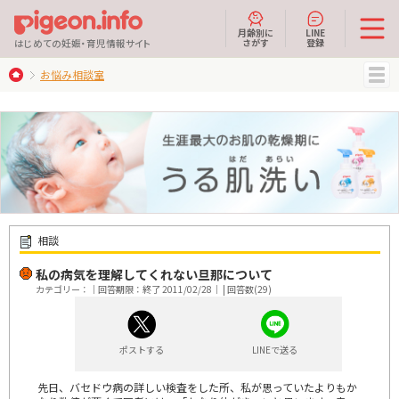
月齢別に
LINE
さがす
登録
はじめての妊娠・育児情報サイト
お悩み相談室
MENU
相談
私の病気を理解してくれない旦那について
カテゴリー：｜回答期限：終了 2011/02/28｜ | 回答数(29)
ポストする
LINEで送る
先日、バセドウ病の詳しい検査をした所、私が思っていたよりもか