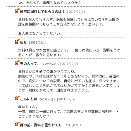
した。それって、事務的なのでしょうか？
通院に同行してもらうのは？
| 2011/02/14
資料も読んでもらえず、病気も理解してもらえないなら担当医の
話を直接聞いてもらうしか方法がないように思います。
お大事になさってください。
私も
| 2011/02/14
資料は見るのが面倒に感じます。 一緒に病院にいき、説明をうけ
ることが一番かと思います。
男の人って。
くみやんさん | 2011/02/14
資料とか目を通すの嫌がりますよね。
病気については知識がなくて申し訳ないです。具体的に、会話の
中で、病気についての説明、自分に出ている症状、ダンナさまに
してほしいことを話されてはいかがですか？ご病気が大変でしょ
うが、離婚とか考えず、回復されますように。
こんにちは
みこちんさん | 2011/02/14
辛いですね。
一度、病院に一緒に行って、主治医の方から旦那様に説明を・・
とはいきませんか？
目の前に資料を置かれても
| 2011/02/14