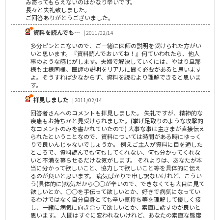
み寄ってもらえないのはかなり辛いです。
長々と失礼致しました。
ご回答ありがとうございました。
資料を読んでも…
| 2011/02/14
多分ピンとこないので、ご一緒に医師の説明を受けられた方がい
いと思います。『資料読んでおいてね！』何ていわれたら、他人
事のような感じがします。夫婦で解決していくには、やはり旦那
様も主様同様、医師の説明をリアルに聞く必要があると思います
よ。そうすれば少なからず、資料を読むより理解できると思いま
す。
拝見しました
| 2011/02/14
回答者さんへのコメントも拝見しました。 失礼ですが、精神的な
疾患もお持ちかと見受けられました。(挙げ足取りのような攻撃的
なコメントのみを書かれていたので) 大事な事は主さまが直接伝え
られたということなので、資料については時間がある時にゆっく
りで良いんじゃないでしょうか。 例えご主人が資料に目を通した
ところで、資料読んでも何もしてくれない、何も分かってくれな
いと不満を募らせるだけな気がします。 それよりは、あなたが本
当に分かって欲しいこと、協力して欲しいこと等を具体的に伝え
るのが良いと思います。 病気ばかりで申し訳ないけれど、こうい
う(具体的に)病気だから○○が辛いので、できなくても大目に見て
欲しいとか、○○を手伝って欲しいとか、好きで病気になってい
るわけではなく自分自身とても辛い気持ち等を理解して優しく接
し、一緒に病気に向き合って欲しいとか、素直に話すのが良いと
思います。 人間はすぐに変われないけれど、あなたの素直な態度