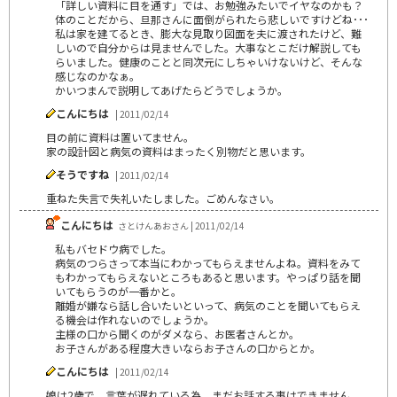
「詳しい資料に目を通す」では、お勉強みたいでイヤなのかも？
体のことだから、旦那さんに面倒がられたら悲しいですけどね･･･
私は家を建てるとき、膨大な見取り図面を夫に渡されたけど、難
しいので自分からは見ませんでした。大事なとこだけ解説しても
らいました。健康のことと同次元にしちゃいけないけど、そんな
感じなのかなぁ。
かいつまんで説明してあげたらどうでしょうか。
こんにちは
| 2011/02/14
目の前に資料は置いてません。
家の設計図と病気の資料はまったく別物だと思います。
そうですね
| 2011/02/14
重ねた失言で失礼いたしました。ごめんなさい。
こんにちは
さとけんあおさん | 2011/02/14
私もバセドウ病でした。
病気のつらさって本当にわかってもらえませんよね。資料をみて
もわかってもらえないところもあると思います。やっぱり話を聞
いてもらうのが一番かと。
離婚が嫌なら話し合いたいといって、病気のことを聞いてもらえ
る機会は作れないのでしょうか。
主様の口から聞くのがダメなら、お医者さんとか。
お子さんがある程度大きいならお子さんの口からとか。
こんにちは
| 2011/02/14
娘は2歳で、言葉が遅れている為、まだお話する事はできません。