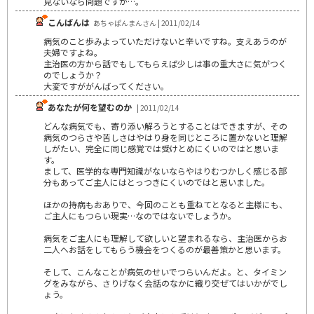
見ないなら問題ですが…。
こんばんは
あちゃぱんまんさん | 2011/02/14
病気のこと歩みよっていただけないと辛いですね。支えあうのが
夫婦ですよね。
主治医の方から話でもしてもらえば少しは事の重大さに気がつく
のでしょうか？
大変ですががんばってください。
あなたが何を望むのか
| 2011/02/14
どんな病気でも、寄り添い解ろうとすることはできますが、その
病気のつらさや苦しさはやはり身を同じところに置かないと理解
しがたい、完全に同じ感覚では受けとめにくいのではと思いま
す。
まして、医学的な専門知識がないならやはりむつかしく感じる部
分もあってご主人にはとっつきにくいのではと思いました。
ほかの持病もおありで、今回のことも重ねてとなると主様にも、
ご主人にもつらい現実…なのではないでしょうか。
病気をご主人にも理解して欲しいと望まれるなら、主治医からお
二人へお話をしてもらう機会をつくるのが最善策かと思います。
そして、こんなことが病気のせいでつらいんだよ。と、タイミン
グをみながら、さりげなく会話のなかに織り交ぜてはいかがでし
ょう。