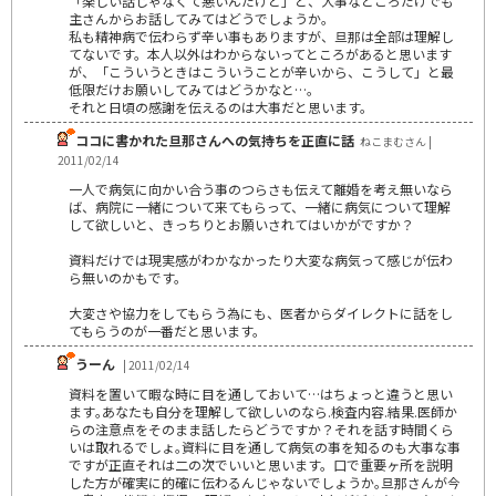
「楽しい話じゃなくて悪いんだけど」と、大事なところだけでも
主さんからお話してみてはどうでしょうか。
私も精神病で伝わらず辛い事もありますが、旦那は全部は理解し
てないです。本人以外はわからないってところがあると思います
が、「こういうときはこういうことが辛いから、こうして」と最
低限だけお願いしてみてはどうかなと…。
それと日頃の感謝を伝えるのは大事だと思います。
ココに書かれた旦那さんへの気持ちを正直に話
ねこまむさん |
2011/02/14
一人で病気に向かい合う事のつらさも伝えて離婚を考え無いなら
ば、病院に一緒について来てもらって、一緒に病気について理解
して欲しいと、きっちりとお願いされてはいかがですか？
資料だけでは現実感がわかなかったり大変な病気って感じが伝わ
ら無いのかもです。
大変さや協力をしてもらう為にも、医者からダイレクトに話をし
てもらうのが一番だと思います。
うーん
| 2011/02/14
資料を置いて暇な時に目を通しておいて…はちょっと違うと思い
ます｡あなたも自分を理解して欲しいのなら.検査内容.結果.医師か
らの注意点をそのまま話したらどうですか？それを話す時間くら
いは取れるでしょ｡資料に目を通して病気の事を知るのも大事な事
ですが正直それは二の次でいいと思います。口で重要ヶ所を説明
した方が確実に的確に伝わるんじゃないでしょうか｡旦那さんが今