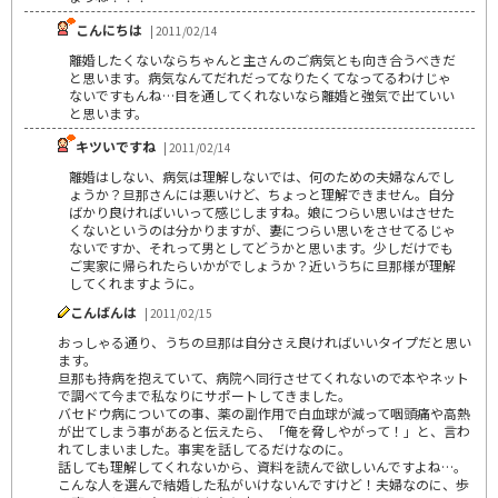
こんにちは
| 2011/02/14
離婚したくないならちゃんと主さんのご病気とも向き合うべきだ
と思います。病気なんてだれだってなりたくてなってるわけじゃ
ないですもんね…目を通してくれないなら離婚と強気で出ていい
と思います。
キツいですね
| 2011/02/14
離婚はしない、病気は理解しないでは、何のための夫婦なんでし
ょうか？旦那さんには悪いけど、ちょっと理解できません。自分
ばかり良ければいいって感じしますね。娘につらい思いはさせた
くないというのは分かりますが、妻につらい思いをさせてるじゃ
ないですか、それって男としてどうかと思います。少しだけでも
ご実家に帰られたらいかがでしょうか？近いうちに旦那様が理解
してくれますように。
こんばんは
| 2011/02/15
おっしゃる通り、うちの旦那は自分さえ良ければいいタイプだと思い
ます。
旦那も持病を抱えていて、病院へ同行させてくれないので本やネット
で調べて今まで私なりにサポートしてきました。
バセドウ病についての事、薬の副作用で白血球が減って咽頭痛や高熱
が出てしまう事があると伝えたら、「俺を脅しやがって！」と、言わ
れてしまいました。事実を話してるだけなのに。
話しても理解してくれないから、資料を読んで欲しいんですよね…。
こんな人を選んで結婚した私がいけないんですけど！夫婦なのに、歩