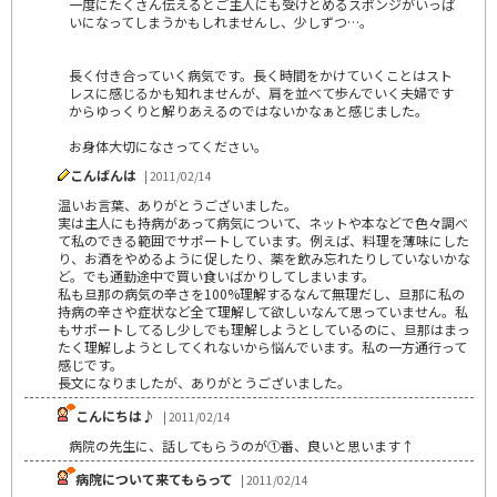
一度にたくさん伝えるとご主人にも受けとめるスポンジがいっぱ
いになってしまうかもしれませんし、少しずつ…。
長く付き合っていく病気です。長く時間をかけていくことはスト
レスに感じるかも知れませんが、肩を並べて歩んでいく夫婦です
からゆっくりと解りあえるのではないかなぁと感じました。
お身体大切になさってください。
こんばんは
| 2011/02/14
温いお言葉、ありがとうございました。
実は主人にも持病があって病気について、ネットや本などで色々調べ
て私のできる範囲でサポートしています。例えば、料理を薄味にした
り、お酒をやめるように促したり、薬を飲み忘れたりしていないかな
ど。でも通勤途中で買い食いばかりしてしまいます。
私も旦那の病気の辛さを100%理解するなんて無理だし、旦那に私の
持病の辛さや症状など全て理解して欲しいなんて思っていません。私
もサポートしてるし少しでも理解しようとしているのに、旦那はまっ
たく理解しようとしてくれないから悩んでいます。私の一方通行って
感じです。
長文になりましたが、ありがとうございました。
こんにちは♪
| 2011/02/14
病院の先生に、話してもらうのが①番、良いと思います↑
病院について来てもらって
| 2011/02/14