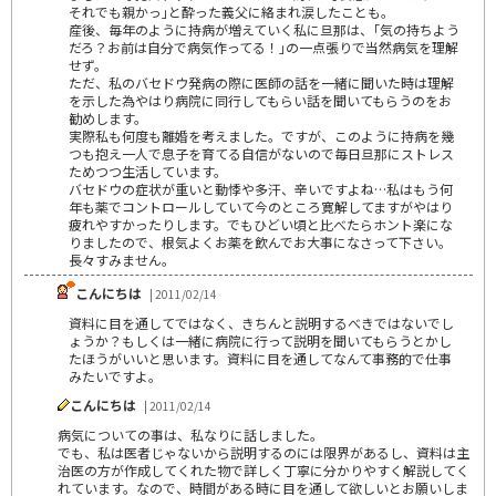
それでも親かっ｣と酔った義父に絡まれ涙したことも。
産後、毎年のように持病が増えていく私に旦那は、｢気の持ちよう
だろ？お前は自分で病気作ってる！｣の一点張りで当然病気を理解
せず。
ただ、私のバセドウ発病の際に医師の話を一緒に聞いた時は理解
を示した為やはり病院に同行してもらい話を聞いてもらうのをお
勧めします。
実際私も何度も離婚を考えました。ですが、このように持病を幾
つも抱え一人で息子を育てる自信がないので毎日旦那にストレス
ためつつ生活しています。
バセドウの症状が重いと動悸や多汗、辛いですよね…私はもう何
年も薬でコントロールしていて今のところ寛解してますがやはり
疲れやすかったりします。でもひどい頃と比べたらホント楽にな
りましたので、根気よくお薬を飲んでお大事になさって下さい。
長々すみません。
こんにちは
| 2011/02/14
資料に目を通してではなく、きちんと説明するべきではないでし
ょうか？もしくは一緒に病院に行って説明を聞いてもらうとかし
たほうがいいと思います。資料に目を通してなんて事務的で仕事
みたいですよ。
こんにちは
| 2011/02/14
病気についての事は、私なりに話しました。
でも、私は医者じゃないから説明するのには限界があるし、資料は主
治医の方が作成してくれた物で詳しく丁寧に分かりやすく解説してく
れています。なので、時間がある時に目を通して欲しいとお願いしま