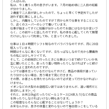
こんばんは。
私は、今１歳５ヶ月の息子がいます。７月の始め頃に二人目の妊娠
が分かりました。
２歳差で二人目が欲しかったので、ちょっと早くて予定外でしたが
迷わず産む事にしました。
しかし、内職をしていたのですが７月から外で仕事をすることにな
り、近くのスーパーのレジで働いています。
仕事が始まってすぐに妊娠が分かったのでお店にはなかなか言いづ
らく、この前やっと話したのですが、私の体を心配してくれて無理
だけはしないって約束してね、と言ってくれました。
仕事は１日４時間でシフト制なのでバラバラなのですが、月に20日
程入っています。
時間はそんなに長くないですが、立ちっぱなしなので元から腰痛持
ちの私には少しキツイです。
そして、この前検診に行ったときに仕事はいつまで続けていいか先
生に聞いたところ、走ったり重い物持ったりしなければずっと続け
ていいよと言われたのですが、
レジでは基本立っているだけなんですけど、商品の値段が違ってい
たり分からない場合、売り場まで見に行きます。
その際、お客さんを待たせられないので必ず走って行かなければい
けません。
イオンなどの大型のお店程広い訳ではありませんが、遠い場所だと
息切れします(>_<)
それと、お米(10kg)だったりビール１ケース(24本入り)などの商品
を持ったりしなければいけない時もあります。
この程度ならそんなに心配することはないでしょうか？
お米なんかは、息子の体重と変わらないので毎日抱っこをしている