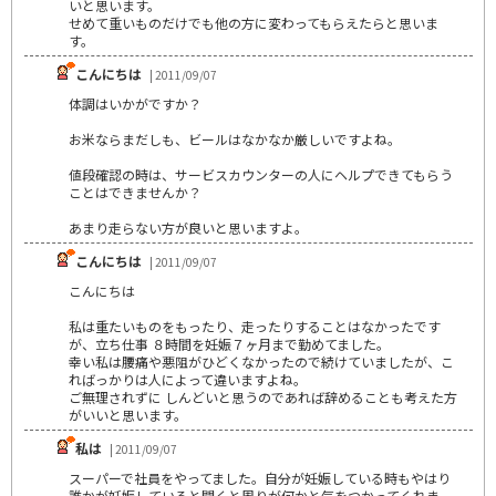
いと思います。
せめて重いものだけでも他の方に変わってもらえたらと思いま
す。
こんにちは
| 2011/09/07
体調はいかがですか？
お米ならまだしも、ビールはなかなか厳しいですよね。
値段確認の時は、サービスカウンターの人にヘルプできてもらう
ことはできませんか？
あまり走らない方が良いと思いますよ。
こんにちは
| 2011/09/07
こんにちは
私は重たいものをもったり、走ったりすることはなかったです
が、立ち仕事 ８時間を妊娠７ヶ月まで勤めてました。
幸い私は腰痛や悪阻がひどくなかったので続けていましたが、こ
ればっかりは人によって違いますよね。
ご無理されずに しんどいと思うのであれば辞めることも考えた方
がいいと思います。
私は
| 2011/09/07
スーパーで社員をやってました。自分が妊娠している時もやはり
誰かが妊娠していると聞くと周りが何かと気をつかってくれま