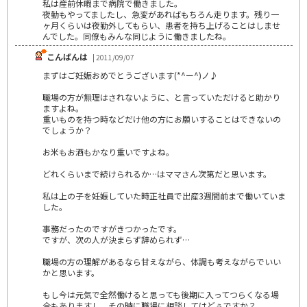
私は産前休暇まで病院で働きました。
夜勤もやってましたし、急変があればもちろん走ります。残り一
ヶ月くらいは夜勤外してもらい、患者を持ち上げることはしませ
んでした。同僚もみんな同じように働きましたね。
こんばんは
| 2011/09/07
まずはご妊娠おめでとうございます(*^ー^)ノ♪
職場の方が無理はされないように、と言っていただけると助かり
ますよね。
重いものを持つ時などだけ他の方にお願いすることはできないの
でしょうか？
お米もお酒もかなり重いですよね。
どれくらいまで続けられるか…はママさん次第だと思います。
私は上の子を妊娠していた時正社員で出産3週間前まで働いていま
した。
事務だったのですがきつかったです。
ですが、次の人が決まらず辞められず…
職場の方の理解があるなら甘えながら、体調も考えながらでいい
かと思います。
もし今は元気で全然働けると思っても後期に入ってつらくなる場
合もありますし、その時に職場に相談してはどぅですか？