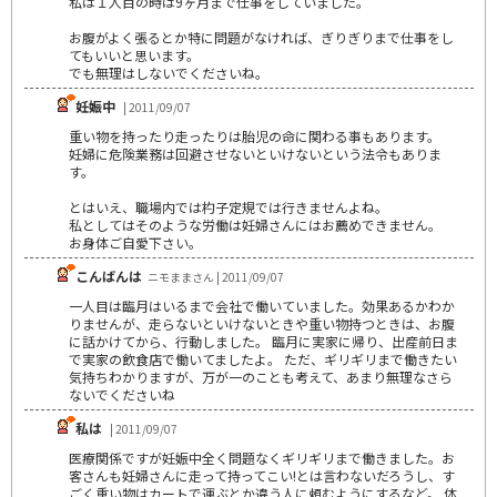
私は１人目の時は9ヶ月まで仕事をしていました。
お腹がよく張るとか特に問題がなければ、ぎりぎりまで仕事をし
てもいいと思います。
でも無理はしないでくださいね。
妊娠中
| 2011/09/07
重い物を持ったり走ったりは胎児の命に関わる事もあります。
妊婦に危険業務は回避させないといけないという法令もありま
す。
とはいえ、職場内では杓子定規では行きませんよね。
私としてはそのような労働は妊婦さんにはお薦めできません。
お身体ご自愛下さい。
こんばんは
ニモままさん | 2011/09/07
一人目は臨月はいるまで会社で働いていました。効果あるかわか
りませんが、走らないといけないときや重い物持つときは、お腹
に話かけてから、行動しました。 臨月に実家に帰り、出産前日ま
で実家の飲食店で働いてましたよ。 ただ、ギリギリまで働きたい
気持ちわかりますが、万が一のことも考えて、あまり無理なさら
ないでくださいね
私は
| 2011/09/07
医療関係ですが妊娠中全く問題なくギリギリまで働きました。お
客さんも妊婦さんに走って持ってこい!とは言わないだろうし、す
ごく重い物はカートで運ぶとか違う人に頼むようにするなど。 体