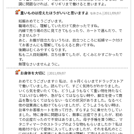
調に問題なければ、ギリギリまで働けると思いますよ。
重いものは控えたほうがいいと思いますよ
なおさん | 2011/09/07
妊娠おめでとうございます。
職場の方に、理解していただけて良かったですね。
内線で売り場の方に見てきてもらったり、カートで運んだり、で
きませんか？
あと、お腹が目立たないうちは、目立つところに妊婦マーク付け
てお客さんにも理解してもらえると良いですね。
後期はむくみやすくなります。
私も二人目妊娠時、立ち仕事でしたが、むくみとかすごかったで
す。
無理なさいませんように。
お身体を大切に
| 2011/09/07
おめでとうございます☆ 私は、８ヶ月くらいまでドラッグストア
で働いていました。読んでいて、すごく気持ちがわかりました。
いくら気を使いたくても、どうしようもなくて重い物を持たなく
てはいけない時や、急がなくてはならない時や、脚立を使って商
品を取らなくてはならない…などの状況がありました。なるべく
他の従業員にも助けてもらいましたが、どうしようもない時は、
台車やお客様カートを持って行き、ずらすように乗せたりしてい
ました。特に身体に問題はなく、無事に出産できましたが、初め
ての出産だったので不安はありました。母子手帳を貰う時に、マ
タニティマークのストラップのような物ももらいましたか？私は
結局付けないで産休に入ってしまいましたが、それを名札のとこ
に付ければ、お客様にも多少の事は理解して頂けるのではないか