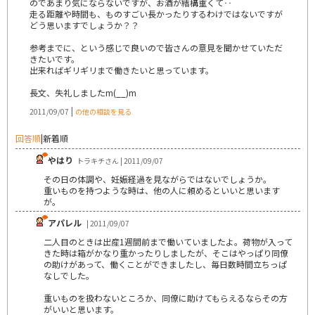
のであまり気にならないですが、お酒が結構重くて‥
走る距離や時間も、ものすごい長かったりするわけではないですが
どう思いますでしょうか？？
参考までに、という感じで良いので皆さんの意見を聞かせていただ
きたいです。
出来ればギリギリまで働きたいと思っています。
長文、失礼しましたm(__)m
|
2011/09/07
の他の相談を見る
回答順
|
新着順
やはり
トラキチさん | 2011/09/07
その日の体調や、妊娠経過を見ながらではないでしょうか。
重いものを持つような時は、他の人に頼めるといいと思います
が。
アパレル
| 2011/09/07
二人目のときは出産1週間前まで働いていましたよ。荷物が入って
きた時は箱がかなり重かったりしましたが、そこはやっぱり同僚
の助けがあって、働くことができましたし、毎日数時間立ちっぱ
なしでした。
重いものを扱わないところか、同僚に助けてもらえるならその方
がいいと思います。