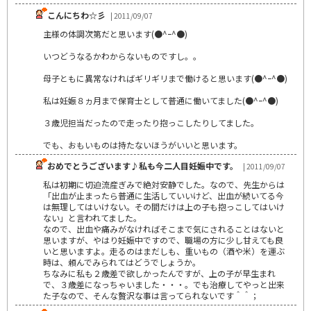
こんにちわ☆彡
| 2011/09/07
主様の体調次第だと思います(●^ｰ^●)
いつどうなるかわからないものですし。。
母子ともに異常なければギリギリまで働けると思います(●^ｰ^●)
私は妊娠８ヵ月まで保育士として普通に働いてました(●^ｰ^●)
３歳児担当だったので走ったり抱っこしたりしてました。
でも、おもいものは持たないほうがいいと思います。
おめでとうございます♪私も今二人目妊娠中です。
| 2011/09/07
私は初期に切迫流産ぎみで絶対安静でした。なので、先生からは
「出血が止まったら普通に生活していいけど、出血が続いてる今
は無理してはいけない。その間だけは上の子も抱っこしてはいけ
ない」と言われてました。
なので、出血や痛みがなければそこまで気にされることはないと
思いますが、やはり妊娠中ですので、職場の方に少し甘えても良
いと思いますよ。走るのはまだしも、重いもの（酒や米）を運ぶ
時は、頼んでみられてはどうでしょうか。
ちなみに私も２歳差で欲しかったんですが、上の子が早生まれ
で、３歳差になっちゃいました・・・。でも治療してやっと出来
た子なので、そんな贅沢な事は言ってられないです＾＾；