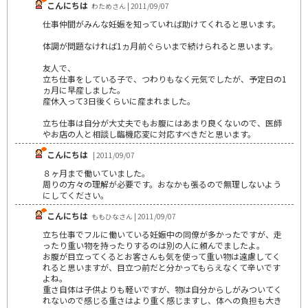
こんにちは
わためさん | 2011/09/07
仕事仲間がみんな妊娠を知っていれば助けてくれると思います。
体調が問題なければ1ヵ月前ぐらいまで続けられると思います。
友人で、
立ち仕事をしている子で、つわりもなく元気でしたが、予定日の1
ヵ月に早産しました。
産休入って3日後くらいに産まれました。
立ち仕事は自分が大丈夫でもお腹にはあまり良くないので、医師
やお店の人と相談し臨機応変に対応すべきだと思います。
こんにちは
| 2011/09/07
８ヶ月まで働いていました。
周りの方々の理解が必要です。おなかも張るので無理しないよう
にしてください。
こんにちは
ももひなさん | 2011/09/07
立ち仕事でフルに働いている妊娠中の同僚が多かったですが、走
ったり重い物を持ったりするのは別の人に頼んでましたよ。
お腹が目立ってくるとお客さんも気を使って重い物は遠慮してく
れると思いますが、目立つ前だと分かってもらえなくて辛いです
よね。
重さ自体は子供よりも軽いですが、物は自分からしがみついてく
れないので感じる重さはより重く感じますし、体への負担も大き