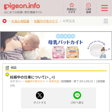
月齢別に
LINE
さがす
登録
はじめての妊娠・育児情報サイト
日常生活
お悩み相談室
妊娠中の気がかり
MENU
相談
妊娠中の仕事について(>_<)
カテゴリー：
妊娠中の気がかり
>
日常生活
｜回答期限：終了 2011/09/21｜ | 回答数
(24)
ポストする
LINEで送る