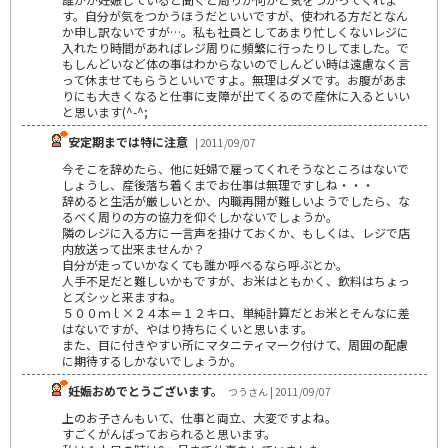
す。自分が気をつかうほうだといいですが、使われる方だとなん
か申し訳ないですが…。私も社員としてあまり忙しくないレジに
入れたり時間があればレジ周りに頻繁に行ったりしてました。で
もしんどいなど体の事はわからないのでしんどい時は遠慮なく言
って休ませてもらうといいですよ。無理はダメです。お腹があま
りにも大きくなると仕事に支障が出てくるので産休に入るといい
と思います(^-^;
安定期までは特に注意
| 2011/09/07
今そこを辞めたら、他に妊婦で雇ってくれそうなところはないで
しょうし、産後落ち着くまでお仕事は無理ですしね・・・
辞めると生活が厳しいとか、内職再開が難しいようでしたら、な
るべく周りの方の協力を仰ぐしかないでしょうか。
隣のレジに入る方に一言声を掛けておくか、もしくは、レジで店
内放送って出来ませんか？
自分が走っていかなくても誰か呼べるなら呼ぶとか。
人手不足だと難しいかもですが、お米はともかく、飲料はちょっ
とズシッと来ますね。
５００ｍｌ×２４本＝１２キロ、単純計算だとお米とそんなに差
はないですが、やはり持ちにくいと思います。
また、目に付きやすい所にマタニティマーク付けて、周囲の配慮
に期待するしかないでしょうか。
妊娠おめでとうございます。
つうさん | 2011/09/07
上のお子さんもいて、仕事と両立、大変ですよね。
すごくがんばっておられると思います。