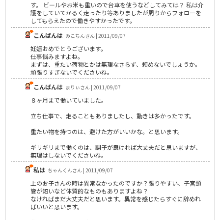
す。 ビールやお米も重いので台車を使うなどしてみては？ 私は介
護をしていてかるく走ったり等ありましたが周りからフォローを
してもらえたので働きやすかったです。
こんばんは
みこちんさん | 2011/09/07
妊娠おめでとうございます。
仕事悩みますよね。
まずは、重たい荷物とかは無理なさらず、頼めないでしょうか。
頑張りすぎないでくださいね。
こんばんは
まりぃさん | 2011/09/07
８ヶ月まで働いていました。
立ち仕事で、走ることもありましたし、動きは多かったです。
重たい物を持つのは、避けた方がいいかな。と思います。
ギリギリまで働くのは、調子が良ければ大丈夫だと思いますが、
無理はしないでくださいね。
私は
ちゃんくんさん | 2011/09/07
上のお子さんの時は異常なかったのですか？張りやすい、子宮頸
管が短いなど体質的なものもありますよね？
なければまだ大丈夫だと思います。異常を感じたらすぐに辞めれ
ばいいと思います。