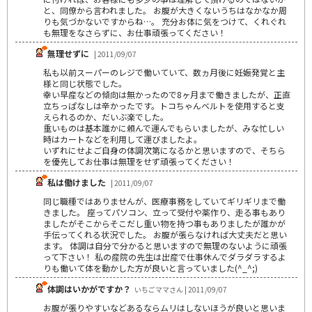
と、同僚から言われました。 お腹が大きくないうちはなかなか周
りも気づかないですからね…。 充分お体に気をつけて、くれぐれ
も無理をなさらずに、お仕事頑張ってください！
無理せずに
| 2011/09/07
私も以前スーパーのレジで働いていて、数ヵ月後に妊娠発覚と主
様と同じ状態でした。
幸い早産などの傾向は無かったので8ヶ月まで働きましたが、正直
立ちっぱなしは辛かったです。トコちゃんベルトを使用すると支
えられるのか、だいぶ楽でした。
重いものは基本誰かに頼んで運んでもらいましたが、みな忙しい
時はカートなどを利用して運びましたよ。
いずれにせよご自身の体調次第になるかと思いますので、そちら
を優先してお仕事は無理をせず頑張ってください！
私は働けました
| 2011/09/07
同じ職種ではありませんが、医療事務をしていてギリギリまで働
きました。 座ってパソコン、立って受付や薬作り、走る事もあり
ましたがそこからそこだし重い物を持つ事もありましたが誰かが
手伝ってくれる状況でした。 お腹が張らなければ大丈夫だと思い
ます。 体調は自分で分かると思いますので無理のないように頑張
って下さい！ 私の産院の先生は出産で仕事休んでダラダラするよ
りも働いて体を動かした方が良いと言っていました(^_^;)
体調はいかがですか？
いちごママさん | 2011/09/07
お腹が張りやすいなどあるならムリはしないほうが良いと思いま