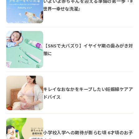
いよいよ赤ちゃんを迎える準備の第一歩『#
世界一幸せな洗濯』
【SNSで大バズり】イヤイヤ期の歯みがき対
策に
キレイなおなかをキープしたい妊娠線ケアア
ドバイス
小学校入学への期待が膨らむ頃 6才頃のお子