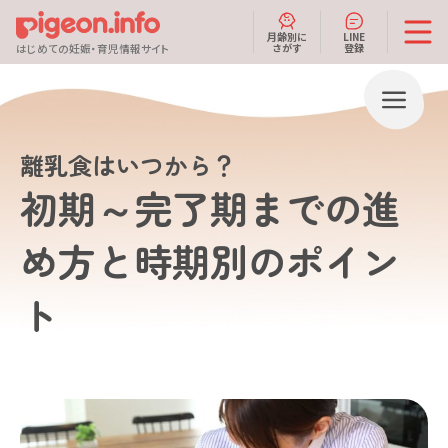
月齢別に
LINE
さがす
登録
はじめての妊娠・育児情報サイト
離乳食はいつから？
初期～完了期までの進
め方と時期別のポイン
ト