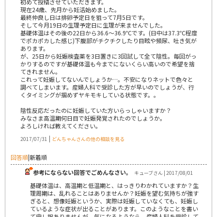
初めて投稿させていただきます。
現在24歳、先月から妊活始めました。
最終仲良し日は排卵予定日を狙って7月5日です。
そして今月19日の生理予定日に生理が来ませんでした。
基礎体温はその後の22日から36.6〜36.9℃です。(日中は37.3℃程度
でポカポカした感じ)下腹部がチクチクしたり目眩や頻尿、吐き気が
あります。
が、25日から妊娠検査薬を3日置きに3回試して全て陰性。毎回がっ
かりするのですが基礎体温も今までにないくらい高いので希望を捨
てきれません。
これって妊娠してないんでしょうか…。不安になりネットで色々と
調べてしまいます。産婦人科で受診した方が早いのでしょうが、行
くタイミングが掴めずヤキモキしている状態です。。
陰性反応だったのに妊娠していた方いらっしゃいますか？
みなさま高温期何日目で妊娠発覚されたのでしょうか。
よろしければ教えてください。
|
2017/07/31
どんちゃんさんの他の相談を見る
回答順
|
新着順
参考にならない回答でごめんなさい。
キューブさん | 2017/08/01
基礎体温は、高温期と低温期と、はっきりわかれていますか？生
理周期は、乱れることはありませんか？妊娠を望む気持ちが強す
ぎると、想像妊娠というか、実際は妊娠していなくても、妊娠し
ているような症状が出ることがあります。このようなことを書い
て申し訳ありませんが、気になるようなら、産婦人科を受診して