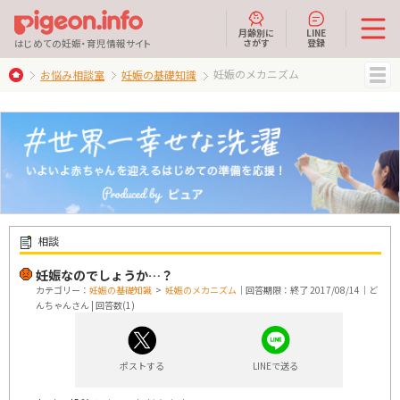
月齢別に
LINE
さがす
登録
はじめての妊娠・育児情報サイト
妊娠のメカニズム
お悩み相談室
妊娠の基礎知識
MENU
相談
妊娠なのでしょうか…？
カテゴリー：
妊娠の基礎知識
>
妊娠のメカニズム
｜回答期限：終了 2017/08/14｜ど
んちゃんさん | 回答数(1)
ポストする
LINEで送る