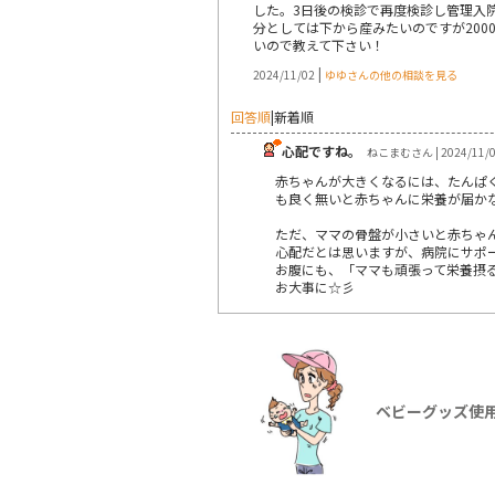
した。3日後の検診で再度検診し管理入
分としては下から産みたいのですが20
いので教えて下さい！
|
2024/11/02
ゆゆさんの他の相談を見る
回答順
|
新着順
心配ですね。
ねこまむさん | 2024/11/
赤ちゃんが大きくなるには、たんぱ
も良く無いと赤ちゃんに栄養が届か
ただ、ママの骨盤が小さいと赤ちゃ
心配だとは思いますが、病院にサポ
お腹にも、「ママも頑張って栄養摂
お大事に☆彡
ベビーグッズ使