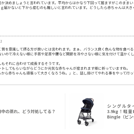
院か決めましょうと言われています。平均からはかなり下回って居ますがこのままい
00ｇ届かないと下から産むのも難しいと言われています。どうしたら赤ちゃんは大
02
く質を意識して摂る方が良いとは言われます。まぁ、バランス良く色んな物を食べる
ないので冷えない様に手首や足首や腰など関節を冷やさない様に気を付けて温かく
んもそれに合わせて成長するそうです。
ートしてもらいながらどうにか元気な赤ちゃんが産まれます様に祈っていますね。
るから赤ちゃんも頑張って大きくなろうね。」と、話し掛けてやれる事をやって行っ
シングルタ
用中の蒸れ、どう対処してる？
3.9kg！軽
Bingle（ビ