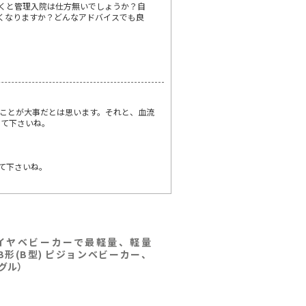
くと管理入院は仕方無いでしょうか？自
きくなりますか？どんなアドバイスでも良
ことが大事だとは思います。それと、血流
して下さいね。
て下さいね。
イヤベビーカーで最軽量、軽量
量B形(B型) ピジョンベビーカー、
ングル）