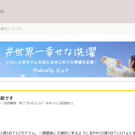
イト
妊婦のトラブル
心配です
ル
｜回答期限：終了 2024/11/10｜ゆゆさん | 回答数(1)
1週5日で1270グラム。一週間後に又健診に来るように言われ32週5日で1327ｇ