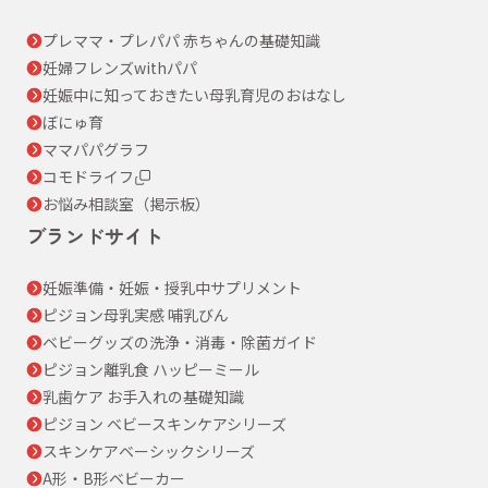
プレママ・プレパパ 赤ちゃんの基礎知識
妊婦フレンズwithパパ
妊娠中に知っておきたい母乳育児のおはなし
ぼにゅ育
ママパパグラフ
コモドライフ
お悩み相談室（掲示板）
ブランドサイト
妊娠準備・妊娠・授乳中サプリメント
ピジョン母乳実感 哺乳びん
ベビーグッズの洗浄・消毒・除菌ガイド
ピジョン離乳食 ハッピーミール
乳歯ケア お手入れの基礎知識
ピジョン ベビースキンケアシリーズ
スキンケアベーシックシリーズ
A形・B形ベビーカー