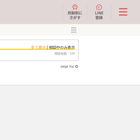
月齢別に
LINE
さがす
登録
MENU
全て表示
| 相談中のみ表示
相談総数：0件