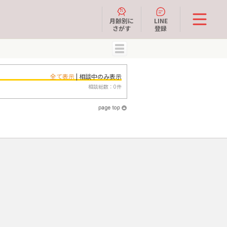
月齢別に
LINE
さがす
登録
MENU
全て表示
| 相談中のみ表示
相談総数：0件