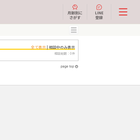
月齢別に
LINE
さがす
登録
MENU
全て表示
| 相談中のみ表示
相談総数：0件