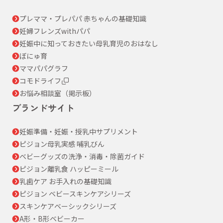
プレママ・プレパパ 赤ちゃんの基礎知識
妊婦フレンズwithパパ
妊娠中に知っておきたい母乳育児のおはなし
ぼにゅ育
ママパパグラフ
コモドライフ
お悩み相談室（掲示板）
ブランドサイト
妊娠準備・妊娠・授乳中サプリメント
ピジョン母乳実感 哺乳びん
ベビーグッズの洗浄・消毒・除菌ガイド
ピジョン離乳食 ハッピーミール
乳歯ケア お手入れの基礎知識
ピジョン ベビースキンケアシリーズ
スキンケアベーシックシリーズ
A形・B形ベビーカー