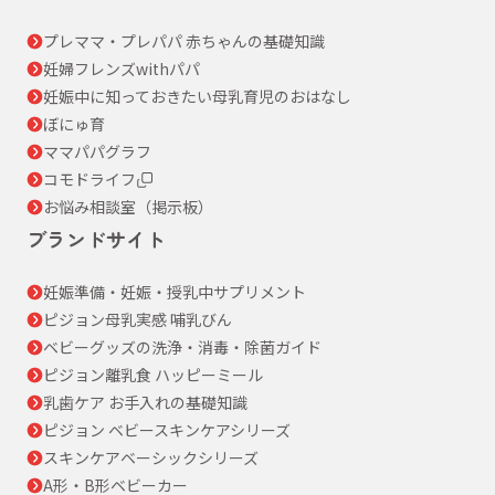
プレママ・プレパパ 赤ちゃんの基礎知識
妊婦フレンズwithパパ
妊娠中に知っておきたい母乳育児のおはなし
ぼにゅ育
ママパパグラフ
コモドライフ
お悩み相談室（掲示板）
ブランドサイト
妊娠準備・妊娠・授乳中サプリメント
ピジョン母乳実感 哺乳びん
ベビーグッズの洗浄・消毒・除菌ガイド
ピジョン離乳食 ハッピーミール
乳歯ケア お手入れの基礎知識
ピジョン ベビースキンケアシリーズ
スキンケアベーシックシリーズ
A形・B形ベビーカー