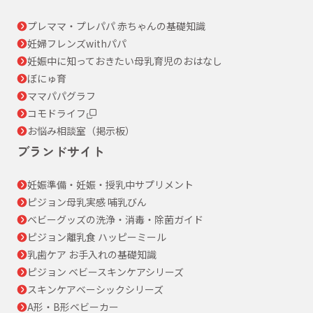
プレママ・プレパパ 赤ちゃんの基礎知識
妊婦フレンズwithパパ
妊娠中に知っておきたい母乳育児のおはなし
ぼにゅ育
ママパパグラフ
コモドライフ
お悩み相談室（掲示板）
ブランドサイト
妊娠準備・妊娠・授乳中サプリメント
ピジョン母乳実感 哺乳びん
ベビーグッズの洗浄・消毒・除菌ガイド
ピジョン離乳食 ハッピーミール
乳歯ケア お手入れの基礎知識
ピジョン ベビースキンケアシリーズ
スキンケアベーシックシリーズ
A形・B形ベビーカー