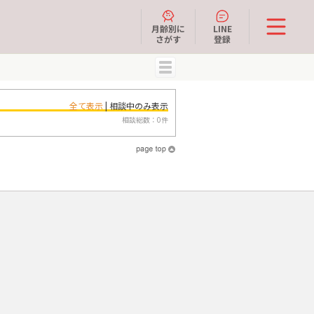
月齢別に
LINE
さがす
登録
MENU
全て表示
| 相談中のみ表示
相談総数：0件