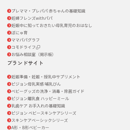
プレママ・プレパパ 赤ちゃんの基礎知識
妊婦フレンズwithパパ
妊娠中に知っておきたい母乳育児のおはなし
ぼにゅ育
ママパパグラフ
コモドライフ
お悩み相談室（掲示板）
ブランドサイト
妊娠準備・妊娠・授乳中サプリメント
ピジョン母乳実感 哺乳びん
ベビーグッズの洗浄・消毒・除菌ガイド
ピジョン離乳食 ハッピーミール
乳歯ケア お手入れの基礎知識
ピジョン ベビースキンケアシリーズ
スキンケアベーシックシリーズ
A形・B形ベビーカー