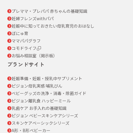
プレママ・プレパパ 赤ちゃんの基礎知識
妊婦フレンズwithパパ
妊娠中に知っておきたい母乳育児のおはなし
ぼにゅ育
ママパパグラフ
コモドライフ
お悩み相談室（掲示板）
ブランドサイト
妊娠準備・妊娠・授乳中サプリメント
ピジョン母乳実感 哺乳びん
ベビーグッズの洗浄・消毒・除菌ガイド
ピジョン離乳食 ハッピーミール
乳歯ケア お手入れの基礎知識
ピジョン ベビースキンケアシリーズ
スキンケアベーシックシリーズ
A形・B形ベビーカー