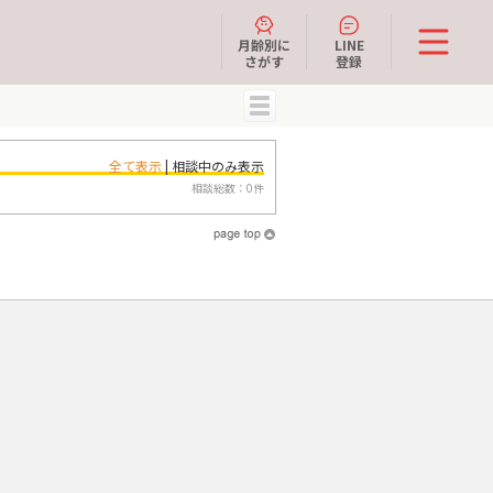
月齢別に
LINE
さがす
登録
MENU
全て表示
| 相談中のみ表示
相談総数：0件