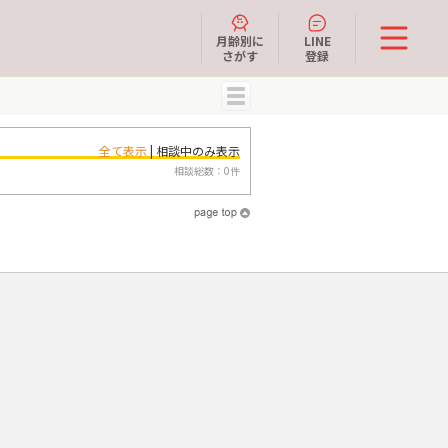
月齢別に
LINE
さがす
登録
MENU
全て表示
| 相談中のみ表示
相談総数：0件