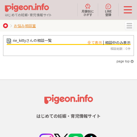
月齢別に
LINE
さがす
登録
はじめての妊娠・育児情報サイト
お悩み相談室
MENU
rie_kittyさんの相談一覧
全て表示
| 相談中のみ表示
相談総数：0件
はじめての妊娠・育児情報サイト