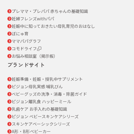
プレママ・プレパパ 赤ちゃんの基礎知識
妊婦フレンズwithパパ
妊娠中に知っておきたい母乳育児のおはなし
ぼにゅ育
ママパパグラフ
コモドライフ
お悩み相談室（掲示板）
ブランドサイト
妊娠準備・妊娠・授乳中サプリメント
ピジョン母乳実感 哺乳びん
ベビーグッズの洗浄・消毒・除菌ガイド
ピジョン離乳食 ハッピーミール
乳歯ケア お手入れの基礎知識
ピジョン ベビースキンケアシリーズ
スキンケアベーシックシリーズ
A形・B形ベビーカー