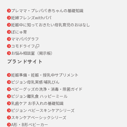
プレママ・プレパパ 赤ちゃんの基礎知識
妊婦フレンズwithパパ
妊娠中に知っておきたい母乳育児のおはなし
ぼにゅ育
ママパパグラフ
コモドライフ
お悩み相談室（掲示板）
ブランドサイト
妊娠準備・妊娠・授乳中サプリメント
ピジョン母乳実感 哺乳びん
ベビーグッズの洗浄・消毒・除菌ガイド
ピジョン離乳食 ハッピーミール
乳歯ケア お手入れの基礎知識
ピジョン ベビースキンケアシリーズ
スキンケアベーシックシリーズ
A形・B形ベビーカー