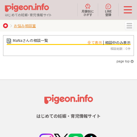
月齢別に
LINE
さがす
登録
はじめての妊娠・育児情報サイト
お悩み相談室
MENU
MaNaさんの相談一覧
全て表示
| 相談中のみ表示
相談総数：0件
はじめての妊娠・育児情報サイト