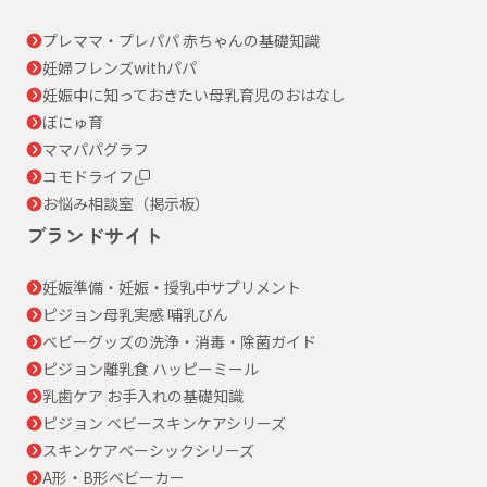
プレママ・プレパパ 赤ちゃんの基礎知識
妊婦フレンズwithパパ
妊娠中に知っておきたい母乳育児のおはなし
ぼにゅ育
ママパパグラフ
コモドライフ
お悩み相談室（掲示板）
ブランドサイト
妊娠準備・妊娠・授乳中サプリメント
ピジョン母乳実感 哺乳びん
ベビーグッズの洗浄・消毒・除菌ガイド
ピジョン離乳食 ハッピーミール
乳歯ケア お手入れの基礎知識
ピジョン ベビースキンケアシリーズ
スキンケアベーシックシリーズ
A形・B形ベビーカー