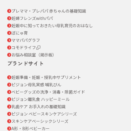
プレママ・プレパパ 赤ちゃんの基礎知識
妊婦フレンズwithパパ
妊娠中に知っておきたい母乳育児のおはなし
ぼにゅ育
ママパパグラフ
コモドライフ
お悩み相談室（掲示板）
ブランドサイト
妊娠準備・妊娠・授乳中サプリメント
ピジョン母乳実感 哺乳びん
ベビーグッズの洗浄・消毒・除菌ガイド
ピジョン離乳食 ハッピーミール
乳歯ケア お手入れの基礎知識
ピジョン ベビースキンケアシリーズ
スキンケアベーシックシリーズ
A形・B形ベビーカー