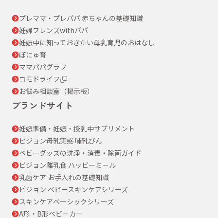
プレママ・プレパパ 赤ちゃんの基礎知識
妊婦フレンズwithパパ
妊娠中に知っておきたい母乳育児のおはなし
ぼにゅ育
ママパパグラフ
コモドライフ
お悩み相談室（掲示板）
ブランドサイト
妊娠準備・妊娠・授乳中サプリメント
ピジョン母乳実感 哺乳びん
ベビーグッズの洗浄・消毒・除菌ガイド
ピジョン離乳食 ハッピーミール
乳歯ケア お手入れの基礎知識
ピジョン ベビースキンケアシリーズ
スキンケアベーシックシリーズ
A形・B形ベビーカー