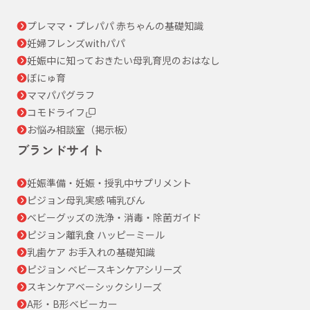
プレママ・プレパパ 赤ちゃんの基礎知識
妊婦フレンズwithパパ
妊娠中に知っておきたい母乳育児のおはなし
ぼにゅ育
ママパパグラフ
コモドライフ
お悩み相談室（掲示板）
ブランドサイト
妊娠準備・妊娠・授乳中サプリメント
ピジョン母乳実感 哺乳びん
ベビーグッズの洗浄・消毒・除菌ガイド
ピジョン離乳食 ハッピーミール
乳歯ケア お手入れの基礎知識
ピジョン ベビースキンケアシリーズ
スキンケアベーシックシリーズ
A形・B形ベビーカー