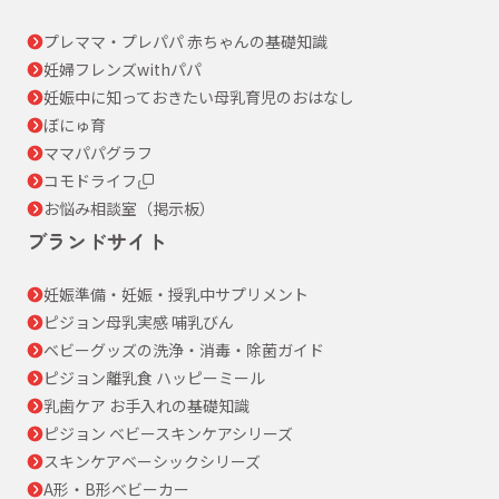
プレママ・プレパパ 赤ちゃんの基礎知識
妊婦フレンズwithパパ
妊娠中に知っておきたい母乳育児のおはなし
ぼにゅ育
ママパパグラフ
コモドライフ
お悩み相談室（掲示板）
ブランドサイト
妊娠準備・妊娠・授乳中サプリメント
ピジョン母乳実感 哺乳びん
ベビーグッズの洗浄・消毒・除菌ガイド
ピジョン離乳食 ハッピーミール
乳歯ケア お手入れの基礎知識
ピジョン ベビースキンケアシリーズ
スキンケアベーシックシリーズ
A形・B形ベビーカー