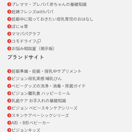
プレママ・プレパパ 赤ちゃんの基礎知識
妊婦フレンズwithパパ
妊娠中に知っておきたい母乳育児のおはなし
ぼにゅ育
ママパパグラフ
コモドライフ
お悩み相談室（掲示板）
ブランドサイト
妊娠準備・妊娠・授乳中サプリメント
ピジョン母乳実感 哺乳びん
ベビーグッズの洗浄・消毒・除菌ガイド
ピジョン離乳食 ハッピーミール
乳歯ケア お手入れの基礎知識
ピジョン ベビースキンケアシリーズ
スキンケアベーシックシリーズ
A形・B形ベビーカー
ピジョンキッズ