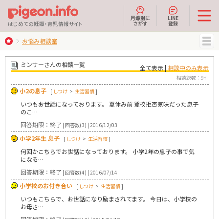
月齢別に
LINE
さがす
登録
はじめての妊娠・育児情報サイト
お悩み相談室
MENU
ミンサーさんの相談一覧
全て表示 |
相談中のみ表示
相談総数：9件
小2の息子
[
しつけ
>
生活習慣
]
いつもお世話になっております。 夏休み前 登校拒否気味だった息子
のこ…
回答期限：終了
| 回答数(3) | 2016/12/03
小学2年生 息子
[
しつけ
>
生活習慣
]
何回かこちらでお世話になっております。 小学2年の息子の事で気
になる…
回答期限：終了
| 回答数(4) | 2016/07/14
小学校のお付き合い
[
しつけ
>
生活習慣
]
いつもこちらで、お世話になり励まされてます。 今日は、小学校の
お母さ…