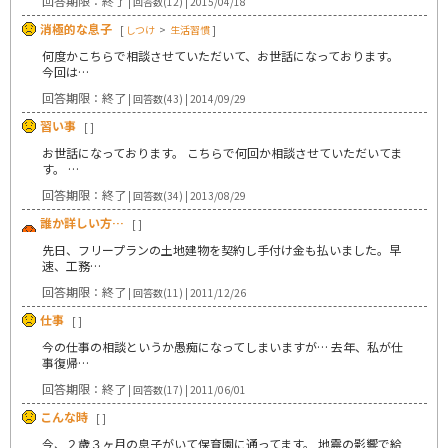
回答期限：終了
| 回答数(12) | 2015/04/18
消極的な息子
[
しつけ
>
生活習慣
]
何度かこちらで相談させていただいて、お世話になっております。
今回は…
回答期限：終了
| 回答数(43) | 2014/09/29
習い事
[ ]
お世話になっております。 こちらで何回か相談させていただいてま
す。 …
回答期限：終了
| 回答数(34) | 2013/08/29
誰か詳しい方…
[ ]
先日、フリープランの土地建物を契約し手付け金も払いました。早
速、工務…
回答期限：終了
| 回答数(11) | 2011/12/26
仕事
[ ]
今の仕事の相談というか愚痴になってしまいますが… 去年、私が仕
事復帰…
回答期限：終了
| 回答数(17) | 2011/06/01
こんな時
[ ]
今、２歳３ヶ月の息子がいて保育園に通ってます。 地震の影響で給