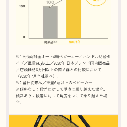
※1 A形両対面オート4輪ベビーカー／ハンドル切替タ
イプ／重量6kg以上／2020年 日本ブランド国内販売品
／店頭価格6万円以上の商品群との比較において
（2020年7月当社調べ）。
※2 当社従来品／重量6kg以上のベビーカー
※傾斜なし：段差に対して垂直に乗り越えた場合。
傾斜あり：段差に対して角度をつけて乗り越えた場
合。