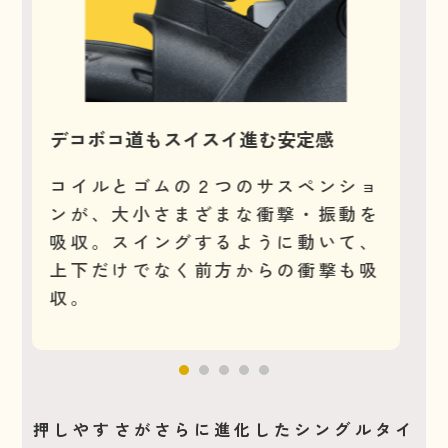
や
デコボコ道もスイスイ進む安定感
ず
も
コイルとゴムの２つのサスペンショ
ンが、大小さまざまな衝撃・振動を
ボ
吸収。スイングするように動いて、
計
転
上下だけでなく前方からの衝撃も吸
て
ズ
収。
の
押しやすさがさらに進化したシングルタイ