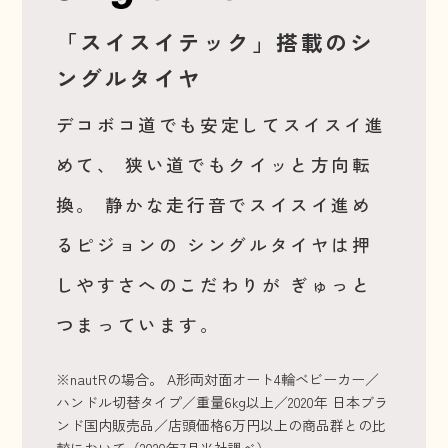
「スイスイテック」搭載のシ
ングルタイヤ
デコボコ道でも安定してスイスイ進
めて、
狭い道でもクイッと方向転
換。
静かな走行音でスイスイ進め
るピジョンの
シングルタイヤは押
しやすさへのこだわりが
ぎゅっと
つまっています。
※nautRの場合。 A形両対面オート4輪ベビーカー／
ハンドル切替タイプ／重量6kg以上／2020年 日本ブラ
ンド国内販売品／店頭価格6万円以上の商品群との比
較において（2020年7月当社調べ）。