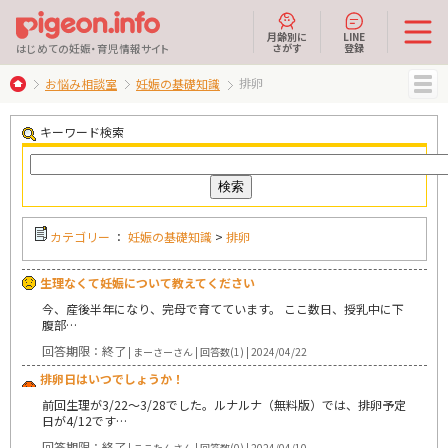
月齢別に
LINE
さがす
登録
はじめての妊娠・育児情報サイト
排卵
お悩み相談室
妊娠の基礎知識
MENU
キーワード検索
カテゴリー
：
妊娠の基礎知識
>
排卵
生理なくて妊娠について教えてください
今、産後半年になり、完母で育てています。 ここ数日、授乳中に下
腹部…
回答期限：終了
| まーさーさん | 回答数(1) | 2024/04/22
排卵日はいつでしょうか！
前回生理が3/22〜3/28でした。ルナルナ（無料版）では、排卵予定
日が4/12です…
回答期限：終了
| ここたんさん | 回答数(0) | 2024/04/10