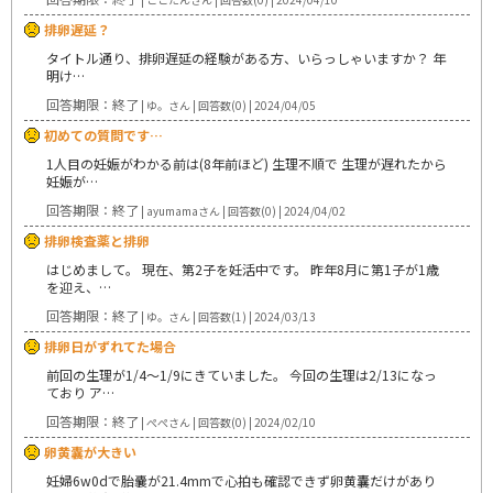
排卵遅延？
タイトル通り、排卵遅延の経験がある方、いらっしゃいますか？ 年
明け…
回答期限：終了
| ゆ。さん | 回答数(0) | 2024/04/05
初めての質問です…
1人目の妊娠がわかる前は(8年前ほど) 生理不順で 生理が遅れたから
妊娠が…
回答期限：終了
| ayumamaさん | 回答数(0) | 2024/04/02
排卵検査薬と排卵
はじめまして。 現在、第2子を妊活中です。 昨年8月に第1子が1歳
を迎え、…
回答期限：終了
| ゆ。さん | 回答数(1) | 2024/03/13
排卵日がずれてた場合
前回の生理が1/4～1/9にきていました。 今回の生理は2/13になっ
ており ア…
回答期限：終了
| ぺぺさん | 回答数(0) | 2024/02/10
卵黄囊が大きい
妊婦6w0dで胎嚢が21.4mmで心拍も確認できず卵黄囊だけがあり