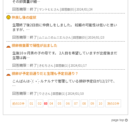
その卵黄囊が細…
回答期限：終了
| マントヒヒさん | 回答数(0) | 2024/01/24
仲良し後の症状
生理終了後2日目に仲良しをしました。 妊娠の可能性は低いと思い
ますが、…
回答期限：終了
| ムニムニのムニエルさん | 回答数(0) | 2024/01/23
排卵検査薬で陽性が出ました
生後10ヶ月男の子の母です。 2人目を希望していますが出産後まだ
生理は再…
回答期限：終了
| きむちさん | 回答数(1) | 2024/01/17
排卵が予定日通りだと生理も予定日通り？
こんばんは- ̗̀☾⋆ ̖́- ルナルナで管理している排卵予定日が12/27で、
…
回答期限：終了
| りささん | 回答数(1) | 2024/01/10
前の10件
01
02
03
04
05
06
07
08
09
10
次の10件