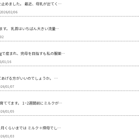
を止めました。 最近、母乳が出てく…
2026/02/06
ます。 乳首はいちばん大きい流量…
/02
05gで産まれ、完母を目指すも私の服薬…
6/01/16
てあげる方がいいのでしょうか。 …
26/01/07
育ててます。 1~2週間前にミルクが…
26/01/05
ヶ月くらいまでは ミルク＋搾母でし…
26/01/03