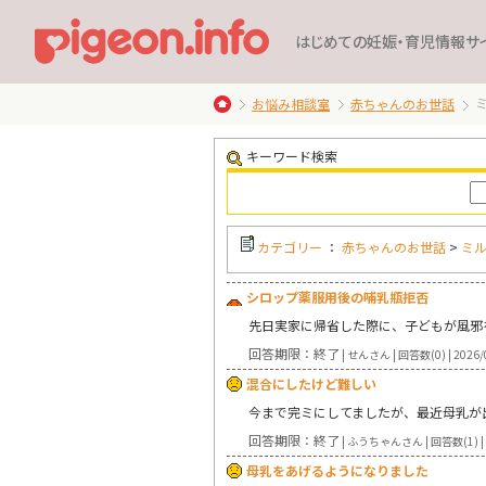
はじめての妊娠・育児情報サ
お悩み相談室
赤ちゃんのお世話
キーワード検索
カテゴリー
：
赤ちゃんのお世話
>
ミ
シロップ薬服用後の哺乳瓶拒否
先日実家に帰省した際に、子どもが風邪
回答期限：終了
| せんさん | 回答数(0) | 2026/
混合にしたけど難しい
今まで完ミにしてましたが、最近母乳が
回答期限：終了
| ふうちゃんさん | 回答数(1) | 
母乳をあげるようになりました