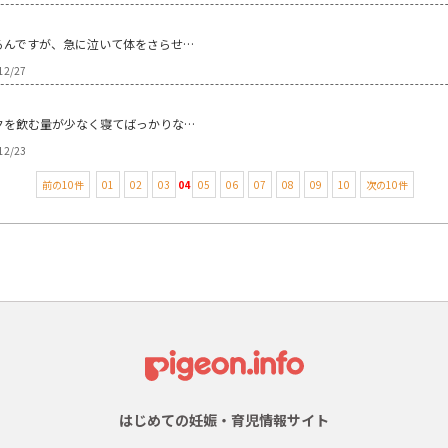
。
るんですが、急に泣いて体をさらせ…
12/27
クを飲む量が少なく寝てばっかりな…
12/23
前の10件
01
02
03
04
05
06
07
08
09
10
次の10件
はじめての妊娠・育児情報サイト