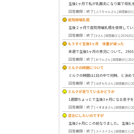
生後1ヶ月で私が乳腺炎になり薬で母乳
回答期限：終了
| ふうちゃんさん | 回答数(0) | 
産院用哺乳瓶
生後２ヶ月で産院用哺乳瓶を使用してい
回答期限：終了
| kさん | 回答数(1) | 2026/02
もうすぐ生後5ヶ月 体重が減った
来週で生後5ヶ月の男児について。 29
回答期限：終了
| おでんさん | 回答数(0) | 202
ミルクの時間について
ミルクの時間は1日の中で何時、と決め
回答期限：終了
| はぎもちさん | 回答数(0) | 20
ミルクが足りているかどうか
1週間ちょっとで生後3ヶ月になる息子を
回答期限：終了
| イオままさん | 回答数(0) | 20
混合にしたいのですが
生後2ヶ月にこの前なりました。 生後1
回答期限：終了
| スイスイさん | 回答数(1) | 20