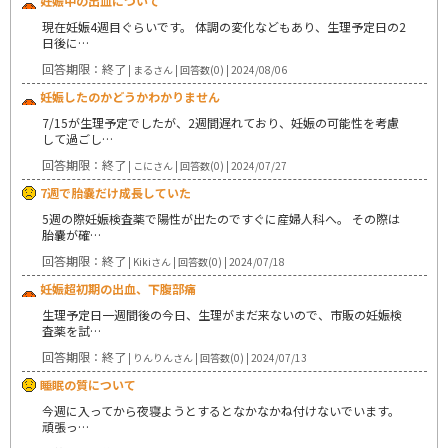
妊娠中の出血について
現在妊娠4週目ぐらいです。 体調の変化などもあり、生理予定日の2
日後に…
回答期限：終了
| まるさん | 回答数(0) | 2024/08/06
妊娠したのかどうかわかりません
7/15が生理予定でしたが、2週間遅れており、妊娠の可能性を考慮
して過ごし…
回答期限：終了
| こにさん | 回答数(0) | 2024/07/27
7週で胎嚢だけ成長していた
5週の際妊娠検査薬で陽性が出たのですぐに産婦人科へ。 その際は
胎嚢が確…
回答期限：終了
| Kikiさん | 回答数(0) | 2024/07/18
妊娠超初期の出血、下腹部痛
生理予定日一週間後の今日、生理がまだ来ないので、市販の妊娠検
査薬を試…
回答期限：終了
| りんりんさん | 回答数(0) | 2024/07/13
睡眠の質について
今週に入ってから夜寝ようとするとなかなかね付けないでいます。
頑張っ…