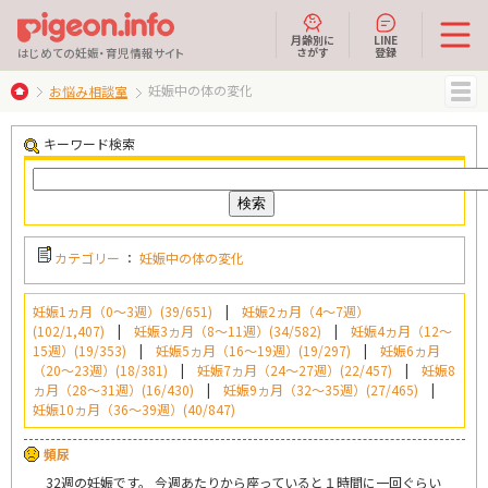
月齢別に
LINE
さがす
登録
はじめての妊娠・育児情報サイト
妊娠中の体の変化
お悩み相談室
MENU
キーワード検索
カテゴリー
：
妊娠中の体の変化
妊娠1ヵ月（0～3週）(39/651)
|
妊娠2ヵ月（4～7週）
(102/1,407)
|
妊娠3ヵ月（8～11週）(34/582)
|
妊娠4ヵ月（12～
15週）(19/353)
|
妊娠5ヵ月（16～19週）(19/297)
|
妊娠6ヵ月
（20～23週）(18/381)
|
妊娠7ヵ月（24～27週）(22/457)
|
妊娠8
ヵ月（28～31週）(16/430)
|
妊娠9ヵ月（32～35週）(27/465)
|
妊娠10ヵ月（36～39週）(40/847)
頻尿
32週の妊娠です。 今週あたりから座っていると１時間に一回ぐらい