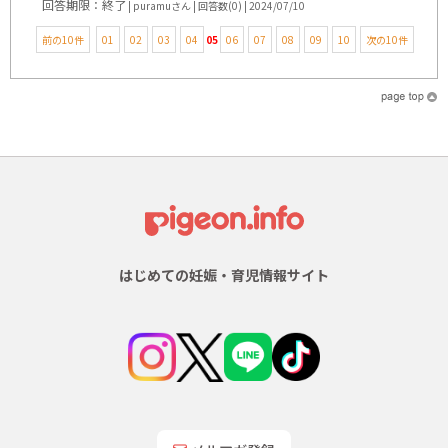
回答期限：終了
| puramuさん | 回答数(0) | 2024/07/10
前の10件
01
02
03
04
05
06
07
08
09
10
次の10件
はじめての妊娠・育児情報サイト