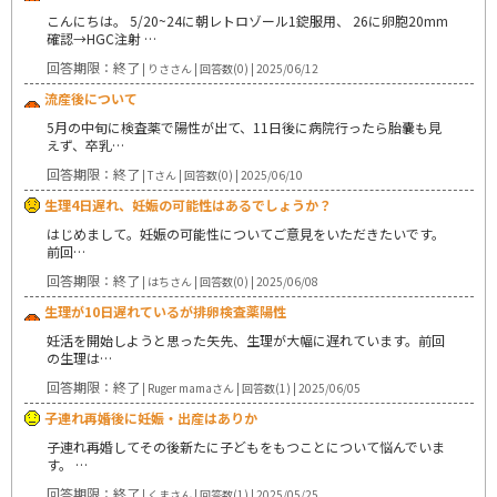
こんにちは。 5/20~24に朝レトロゾール1錠服用、 26に卵胞20mm
確認→HGC注射 …
回答期限：終了
| りささん | 回答数(0) | 2025/06/12
流産後について
5月の中旬に検査薬で陽性が出て、11日後に病院行ったら胎嚢も見
えず、卒乳…
回答期限：終了
| Tさん | 回答数(0) | 2025/06/10
生理4日遅れ、妊娠の可能性はあるでしょうか？
はじめまして。妊娠の可能性についてご意見をいただきたいです。
前回…
回答期限：終了
| はちさん | 回答数(0) | 2025/06/08
生理が10日遅れているが排卵検査薬陽性
妊活を開始しようと思った矢先、生理が大幅に遅れています。前回
の生理は…
回答期限：終了
| Ruger mamaさん | 回答数(1) | 2025/06/05
子連れ再婚後に妊娠・出産はありか
子連れ再婚してその後新たに子どもをもつことについて悩んでいま
す。 …
回答期限：終了
| くまさん | 回答数(1) | 2025/05/25