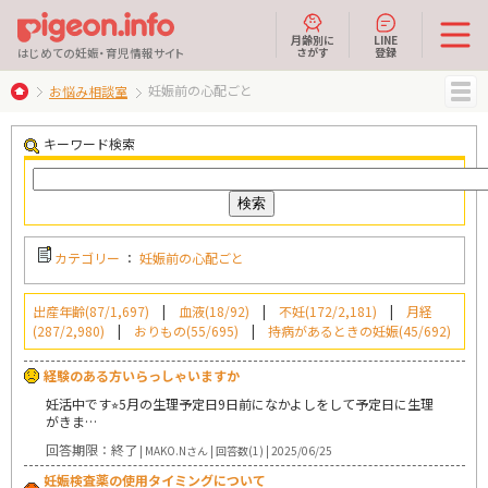
月齢別に
LINE
さがす
登録
はじめての妊娠・育児情報サイト
妊娠前の心配ごと
お悩み相談室
MENU
キーワード検索
カテゴリー
：
妊娠前の心配ごと
出産年齢(87/1,697)
|
血液(18/92)
|
不妊(172/2,181)
|
月経
(287/2,980)
|
おりもの(55/695)
|
持病があるときの妊娠(45/692)
経験のある方いらっしゃいますか
妊活中です⭐︎5月の生理予定日9日前になかよしをして予定日に生理
がきま…
回答期限：終了
| MAKO.Nさん | 回答数(1) | 2025/06/25
妊娠検査薬の使用タイミングについて