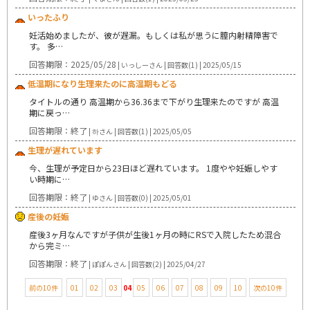
いったふり
妊活始めましたが、彼が遅漏。もしくは私が思うに膣内射精障害で
す。 多…
回答期限：2025/05/28
| いっしーさん | 回答数(1) | 2025/05/15
低温期になり生理来たのに高温期もどる
タイトルの通り 高温期から36.36まで下がり生理来たのですが 高温
期に戻っ…
回答期限：終了
| 하さん | 回答数(1) | 2025/05/05
生理が遅れています
今、生理が予定日から23日ほど遅れています。 1度やや妊娠しやす
い時期に…
回答期限：終了
| ゆさん | 回答数(0) | 2025/05/01
産後の妊娠
産後3ヶ月なんですが子供が生後1ヶ月の時にRSで入院したため混合
から完ミ…
回答期限：終了
| ぽぽんさん | 回答数(2) | 2025/04/27
前の10件
01
02
03
04
05
06
07
08
09
10
次の10件