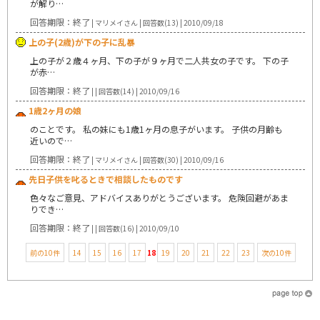
が解り…
回答期限：終了
| マリメイさん | 回答数(13) | 2010/09/18
上の子(2歳)が下の子に乱暴
上の子が２歳４ヶ月、下の子が９ヶ月で二人共女の子です。 下の子
が赤…
回答期限：終了
| | 回答数(14) | 2010/09/16
1歳2ヶ月の娘
のことです。 私の妹にも1歳1ヶ月の息子がいます。 子供の月齢も
近いので…
回答期限：終了
| マリメイさん | 回答数(30) | 2010/09/16
先日子供を叱るときで相談したものです
色々なご意見、アドバイスありがとうございます。 危険回避があま
りでき…
回答期限：終了
| | 回答数(16) | 2010/09/10
前の10件
14
15
16
17
18
19
20
21
22
23
次の10件