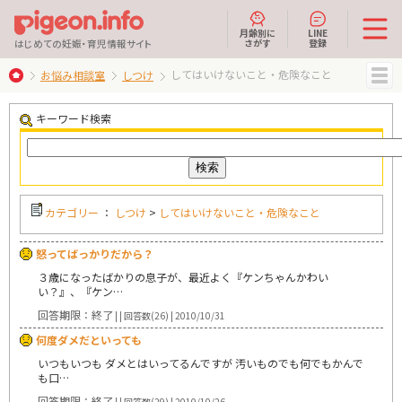
月齢別に
LINE
さがす
登録
はじめての妊娠・育児情報サイト
してはいけないこと・危険なこと
お悩み相談室
しつけ
MENU
キーワード検索
カテゴリー
：
しつけ
>
してはいけないこと・危険なこと
怒ってばっかりだから？
３歳になったばかりの息子が、最近よく『ケンちゃんかわい
い？』、『ケン…
回答期限：終了
| | 回答数(26) | 2010/10/31
何度ダメだといっても
いつもいつも ダメとはいってるんですが 汚いものでも何でもかんで
も口…
回答期限：終了
| | 回答数(29) | 2010/10/26