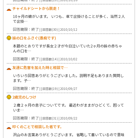
チャイルドシートから脱走！
10ヶ月の娘がいます。 いつも、車で出掛けることが多く、当然２人
で出掛…
回答期限：終了
| | 回答数(30) | 2010/10/12
妹の口をふさぐ(愚痴です)
本題のとおりですが長女２才が今日泣いていた2ヶ月の妹の赤ちゃ
んの口を…
回答期限：終了
| | 回答数(14) | 2010/10/02
友達に危害を加えた時と相談で…
いろいろ回答ありがとうございました。説明不足もありまた質問し
ます。子…
回答期限：終了
| | 回答数(19) | 2010/09/27
2歳児のしつけ
２歳２ヶ月の息子についてです。 最近わがままがひどくて、困って
いま…
回答期限：終了
| | 回答数(31) | 2010/09/22
叩くのことで相談した者です。
沢山のお言葉ありがとうございます。 省略して書いているので意味