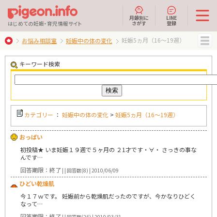
月齢別に
LINE
さがす
登録
はじめての妊娠・育児情報サイト
妊娠5ヵ月（16～19週）
お悩み相談室
妊娠中の体の変化
MENU
キーワード検索
カテゴリー
：
妊娠中の体の変化
>
妊娠5ヵ月（16～19週）
おっぱい
初投稿★ いま妊娠１９週で５ヶ月の ２1才です・∀・ さっきの事な
んです…
回答期限：終了
| | 回答数(8) | 2010/06/09
ひどい乾燥肌
今１７ｗです。 妊娠前から乾燥肌だったのですが、今かなりひどく
なって…
回答期限：終了
| | 回答数(26) | 2010/03/31