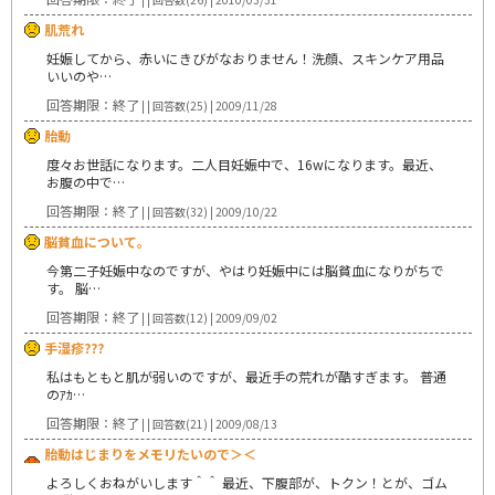
肌荒れ
妊娠してから、赤いにきびがなおりません！洗顔、スキンケア用品
いいのや…
回答期限：終了
| | 回答数(25) | 2009/11/28
胎動
度々お世話になります。二人目妊娠中で、16wになります。最近、
お腹の中で…
回答期限：終了
| | 回答数(32) | 2009/10/22
脳貧血について。
今第二子妊娠中なのですが、やはり妊娠中には脳貧血になりがちで
す。 脳…
回答期限：終了
| | 回答数(12) | 2009/09/02
手湿疹???
私はもともと肌が弱いのですが、最近手の荒れが酷すぎます。 普通
のｱｶ…
回答期限：終了
| | 回答数(21) | 2009/08/13
胎動はじまりをメモリたいので＞＜
よろしくおねがいします＾＾ 最近、下腹部が、トクン！とが、ゴム