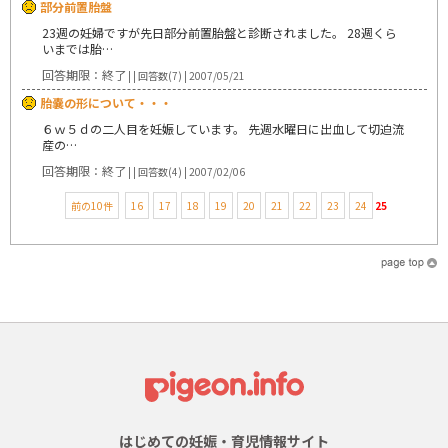
部分前置胎盤
23週の妊婦ですが先日部分前置胎盤と診断されました。 28週くら
いまでは胎…
回答期限：終了
| | 回答数(7) | 2007/05/21
胎嚢の形について・・・
６ｗ５ｄの二人目を妊娠しています。 先週水曜日に出血して切迫流
産の…
回答期限：終了
| | 回答数(4) | 2007/02/06
前の10件
16
17
18
19
20
21
22
23
24
25
はじめての妊娠・育児情報サイト