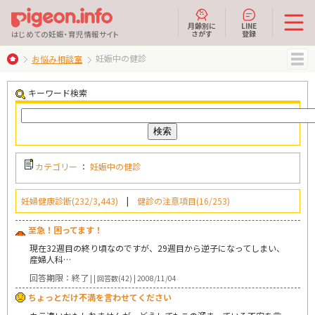
月齢別に
LINE
さがす
登録
はじめての妊娠・育児情報サイト
妊娠中の健診
お悩み相談室
MENU
キーワード検索
カテゴリー
：
妊娠中の健診
妊婦健康診断(232/3,443)
|
健診の注意項目(16/253)
至急！困ってます！
現在32週目の終り頃なのですが、29週目から逆子になってしまい、
産婦人科…
回答期限：終了
| | 回答数(42) | 2008/11/04
ちょっとだけ不満を言わせてください