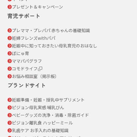
プレゼント＆キャンペーン
育児サポート
プレママ・プレパパ 赤ちゃんの基礎知識
妊婦フレンズwithパパ
妊娠中に知っておきたい母乳育児のおはなし
ぼにゅ育
ママパパグラフ
コモドライフ
お悩み相談室（掲示板）
ブランドサイト
妊娠準備・妊娠・授乳中サプリメント
ピジョン母乳実感 哺乳びん
ベビーグッズの洗浄・消毒・除菌ガイド
ピジョン離乳食 ハッピーミール
乳歯ケア お手入れの基礎知識