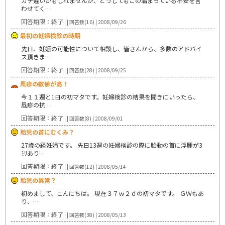
カテ違いかもしれませんが、どうしてもこの溜まっている不安を言
わせてく…
回答期限：終了
| | 回答数(16) | 2008/09/26
最初の妊婦検診の時期
先日、妊娠の可能性について相談し、皆さんから、多数のアドバイ
ス頂きま…
回答期限：終了
| | 回答数(28) | 2008/09/25
風疹の数値が高！
今１１週と1日の初マタです。妊婦検診の結果を聞きにいったら、
風疹の抗…
回答期限：終了
| | 回答数(8) | 2008/09/01
胎児の首にむくみ？
27歳の経妊婦です。 先日13週の妊婦検診の際に胎動の首に浮腫が3
ﾐﾘあり…
回答期限：終了
| | 回答数(12) | 2008/05/14
胎児の異常？
初めまして、こんにちは。 現在３７ｗ２ｄの初マタです。 ＧＷもあ
り、…
回答期限：終了
| | 回答数(38) | 2008/05/13