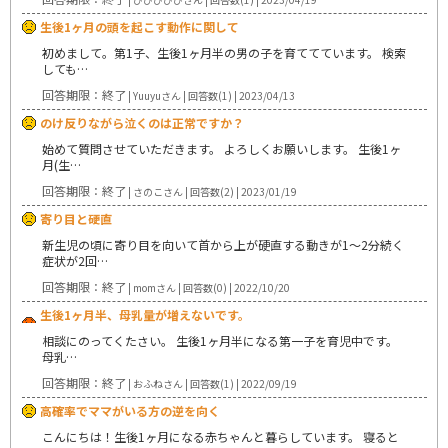
生後1ヶ月の頭を起こす動作に関して
初めまして。第1子、生後1ヶ月半の男の子を育ててています。 検索
しても…
回答期限：終了
| Yuuyuさん | 回答数(1) | 2023/04/13
のけ反りながら泣くのは正常ですか？
始めて質問させていただきます。 よろしくお願いします。 生後1ヶ
月(生…
回答期限：終了
| さのこさん | 回答数(2) | 2023/01/19
寄り目と硬直
新生児の頃に寄り目を向いて首から上が硬直する動きが1〜2分続く
症状が2回…
回答期限：終了
| momさん | 回答数(0) | 2022/10/20
生後1ヶ月半、母乳量が増えないです。
相談にのってくたさい。 生後1ヶ月半になる第一子を育児中です。
母乳…
回答期限：終了
| おふねさん | 回答数(1) | 2022/09/19
高確率でママがいる方の逆を向く
こんにちは！生後1ヶ月になる赤ちゃんと暮らしています。 寝ると