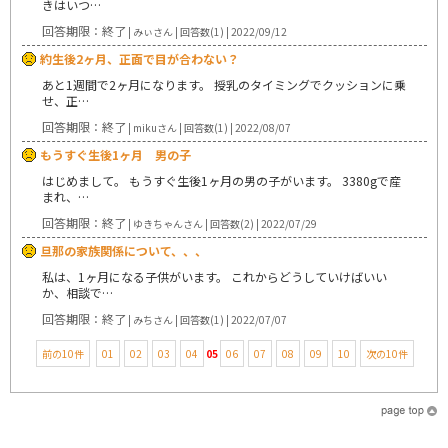
きはいつ…
回答期限：終了
| みぃさん | 回答数(1) | 2022/09/12
約生後2ヶ月、正面で目が合わない？
あと1週間で2ヶ月になります。 授乳のタイミングでクッションに乗
せ、正…
回答期限：終了
| mikuさん | 回答数(1) | 2022/08/07
もうすぐ生後1ヶ月 男の子
はじめまして。 もうすぐ生後1ヶ月の男の子がいます。 3380gで産
まれ、…
回答期限：終了
| ゆきちゃんさん | 回答数(2) | 2022/07/29
旦那の家族関係について、、、
私は、1ヶ月になる子供がいます。 これからどうしていけばいい
か、相談で…
回答期限：終了
| みちさん | 回答数(1) | 2022/07/07
前の10件
01
02
03
04
05
06
07
08
09
10
次の10件