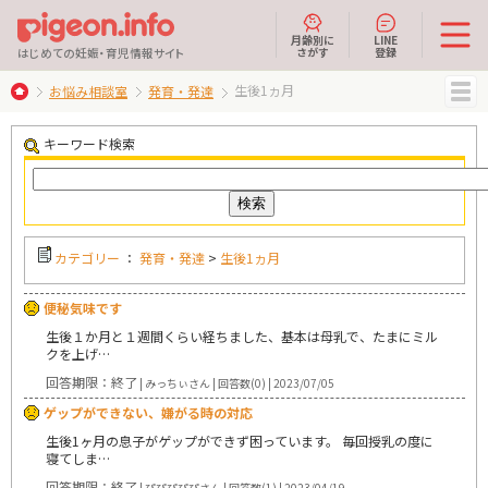
月齢別に
LINE
さがす
登録
はじめての妊娠・育児情報サイト
生後1ヵ月
お悩み相談室
発育・発達
MENU
キーワード検索
カテゴリー
：
発育・発達
>
生後1ヵ月
便秘気味です
生後１か月と１週間くらい経ちました、基本は母乳で、たまにミル
クを上げ…
回答期限：終了
| みっちぃさん | 回答数(0) | 2023/07/05
ゲップができない、嫌がる時の対応
生後1ヶ月の息子がゲップができず困っています。 毎回授乳の度に
寝てしま…
回答期限：終了
| ぴぴぴぴぴさん | 回答数(1) | 2023/04/19