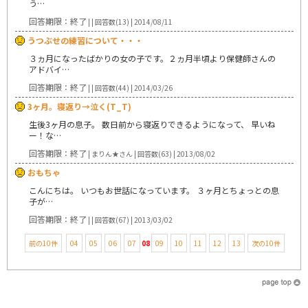
う…
回答期限：終了
| | 回答数(13) | 2014/08/11
うつぶせの練習について・・・
３ヵ月になったばかりの女の子です。２ヵ月半頃より保健師さんの
アドバイ…
回答期限：終了
| | 回答数(44) | 2014/03/26
3ヶ月。寝返り→泣く(T_T)
生後3ヶ月の息子。 数日前から寝返りできるようになって、 早いね
ー！な…
回答期限：終了
| まりん★さん | 回答数(63) | 2013/08/02
おもちゃ
こんにちは。 いつもお世話になっています。 ３ヶ月とちょっとの息
子が…
回答期限：終了
| | 回答数(67) | 2013/03/02
前の10件
04
05
06
07
08
09
10
11
12
13
次の10件