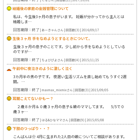
結婚後の家庭の金銭管理について
私は、今生後3ヶ月の息子がいます。 妊娠が分かってから主人とは
結婚しま…
回答期限：終了
| あーきゃんさん | 回答数(3) | 2016/09/17
生後３ヶ月 手をなめようとするときについて。
生後３ヶ月の息子のことです。少し前から手をなめようとしている
のですが…
回答期限：終了
| ちょびぴよさん | 回答数(4) | 2015/11/25
午前中に夜泣きのように激しく泣く
3カ月半の男の子です。 夜遅い生活リズムを直し始めてもうすぐ2週
間。 …
回答期限：終了
| maxmax_mixmixさん | 回答数(3) | 2015/09/05
耳聞こえてないかもー？
２歳８か月＆０歳３ヶ月の息子＆娘のママしてます。 5/5で０
歳３ヶ…
回答期限：終了
| はる&ひなママさん | 回答数(9) | 2015/05/08
下肢のつっぱり・・？
こんばんは❀ 4月に生まれた2人目の娘についてご相談があります。