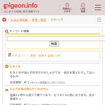
月齢別に
LINE
さがす
登録
はじめての妊娠・育児情報サイト
生後3ヵ月
お悩み相談室
発育・発達
MENU
キーワード検索
カテゴリー
：
発育・発達
>
生後3ヵ月
むきぐせ
むきぐせが治らず片方だけがしゃげてる… 向きを変えたりしてはい
るもの…
回答期限：終了
| ゆさん | 回答数(2) | 2017/10/02
ミルクを殆ど飲んでくれません
生後3ヶ月から完ミで育てており、もうすぐ4ヶ月になります。元々
完母だっ…
回答期限：終了
| だなさん | 回答数(2) | 2017/10/01