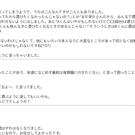
言ってしまうようで、うちは二人なんですが二人ともありました。
ってたから遊びたくなかったんじゃないの？｣とか｢まだ年少さんだから、みんなで
わせないようにはしました。あと｢Aくんはいやかもしれないけど〇〇(自分)は遊び
Aくんも色んな子と遊びたくなるときがあるんじゃない？そういうときはBくんに遊
A
くれないわけじゃなくて、他にもいろいろ本人なりに大変なところがあって何となく幼
いのかもしれないですね(^O^)
ように言っちゃいました。
ったことがあり、友達になじめず最初は保育園に行きたくない、と言って困ったこと
。
てるよ～、と言ってました。
と遊ぶように促してもいいかも。
らどうでしょうか？
間はずれはなくなりました。
たいなので、お任せしてよかったです。