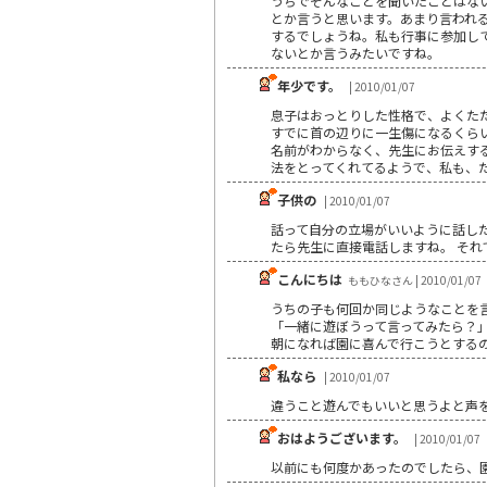
うちでそんなことを聞いたことはな
とか言うと思います。あまり言われ
するでしょうね。私も行事に参加し
ないとか言うみたいですね。
年少です。
| 2010/01/07
息子はおっとりした性格で、よくた
すでに首の辺りに一生傷になるくら
名前がわからなく、先生にお伝えす
法をとってくれてるようで、私も、
子供の
| 2010/01/07
話って自分の立場がいいように話した
たら先生に直接電話しますね。 そ
こんにちは
ももひなさん | 2010/01/07
うちの子も何回か同じようなことを
「一緒に遊ぼうって言ってみたら？
朝になれば園に喜んで行こうとする
私なら
| 2010/01/07
違うこと遊んでもいいと思うよと声
おはようございます。
| 2010/01/07
以前にも何度かあったのでしたら、