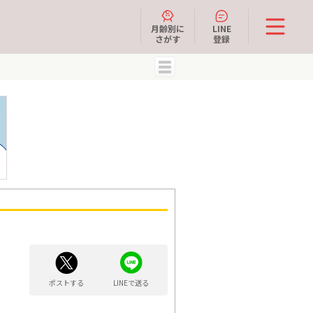
月齢別に
LINE
さがす
登録
MENU
ポストする
LINEで送る