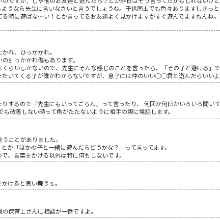
いのですが、じゃ他のお友達と遊んだら？とか昨日はそう言ってたかもしれないけ
るようなら先生に言いなさいと言うでしょうね。子供同士でも色々ありますしきっと
てる時に遊ばな～い！とか言ってるお友達よく見かけますがすぐ遊んでますもんね。
たかれ、ひっかかれ。
いの引っかかれ傷もあります。
るくらいしかないので、先生にそんな感じのことを言ったら、「その子と避ける」
たたいてくる子が誰かわからないですが、息子には仲のいい○○君と遊んだらいいよ
りするので『先生にもいってごらん』って言ったり、 何回か何日かいろいろ聞いて
れでも改善しない時って角がたたないように相手の親に電話します。
言うことがありました。
」とか「ほかの子と一緒に遊んだらどうかな？」って言ってます。
ので、言葉をかける以外は特に何もしないです。
をかけると思い舞うｓ。
園の保育士さんに相談が一番ですよ。