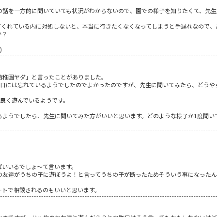
の話を一方的に聞いていても状況がわからないので、園での様子を知りたくて、先生
てくれている内に対処しないと、本当に行きたくなくなってしまうと手遅れなので、
か？
)
幼稚園ヤダ」と言ったことがありました。
の日には忘れているようでしたのでよかったのですが、先生に聞いてみたら、どうや
仲良く遊んでいるようです。
るようでしたら、先生に聞いてみた方がいいと思います。どのような様子か1度聞い
。
ぱいいるでしょ～て言います。
の友達がうちの子に遊ぼうよ！と言ってうちの子が断ったためそういう事になった
ートで相談されるのもいいと思います。