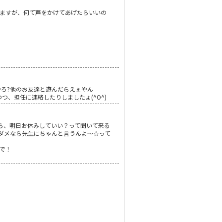
いますが、何て声をかけてあげたらいいの
いやろ?他のお友達と遊んだらえぇやん
つつ、担任に連絡したりしましたょ(^O^)
から、明日お休みしていい？って聞いて来る
ダメなら先生にちゃんと言うんよ～☆って
で！