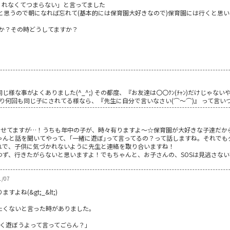
くれなくてつまらない」と言ってました
と思うので朝になれば忘れて(基本的には保育園大好きなので)保育園には行くと思
か？その時どうしてますか？
様な事がよくありました(^_^;) その都度、『お友達は〇〇ｸﾝ(ﾁｬﾝ)だけじゃな
) あまり何回も同じ子にされてる様なら、『先生に自分で言いなさい(⌒～⌒)』 って言い
通わせてますが…！うちも年中の子が、時々有りますよ～☆保育園が大好きな子達だ
ゃんと話を聞いてやって、｢一緒に遊ぼ｣って言ってるの？って話しますね。それでも
れで、子供に気づかれないように先生と連絡を取り合いますね！
わず、行きたがらないと思いますよ！でもちゃんと、お子さんの、SOSは見逃さない
1/07
ね(&gt;_&lt;)
たくないと言った時がありました。
く遊ぼうよって言ってごらん？｣