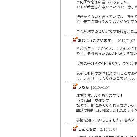
と何回か息子に言ってみました。
ですが改善されなかったので、息子
行きたくないと言っていても、行っ
ど、先生に伺ってみてはいかがです
早く解決するといいですね(&gt;_&lt;
おはようございます。
| 2010/01/07
うちの子も「○○くん、こわいから
でも、そう言ったのは1回だけで次
うちの子はその1回限りで、今では
以前にも何度か同じようなことがあ
て、フォローしてくれると思います
うちも
| 2010/01/07
年少です。よくありますよ！
いつも同じ友達です。
なので、他に遊んでくれる友達いっ
面談の時担任に相談しましたが、そ
事情を知って安心しました。連絡ノ
こんにちは
| 2010/01/07