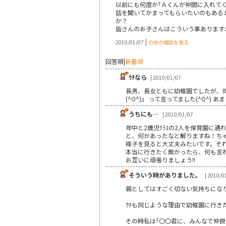
以前にも何度か｢Ａくんが仲間に入れて
話を聞いてかまってもらいたいのもある
か？
皆さんのお子さんはこういう事あります
|
2010/01/07
の他の相談を見る
回答順
|
新着順
ｳﾁなら
| 2010/01/07
長男、長女ともに幼稚園でしたが、同じ
(^O^)』 って言ってました(^O^
うちにも…
| 2010/01/07
年中と2歳児ｸﾗｽの2人を保育園に
と、何かあったなと解りますね！ち
様子を見ると大丈夫みたいです。そ
本当に行きたく無かったら、何も言
お互いに頑張りましょう!!
そういう時がありました。
| 2010/0
親としてはすごく切ない気持ちになりますよ
ｳﾁも同じような理由で幼稚園に行き
その時私は｢〇〇君に、みんなで仲良