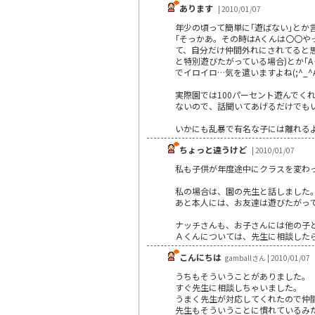
あります
| 2010/01/07
年少の頃って簡単に｢遊ばない｣とか
｢そっかあ。その時はAくんは〇〇や
て、自分だけ仲間外れにされてると思
と特別遊びたがっている場合)とか｢
でイロイロ…気を遣いますよね(;^_^
実際園では100パーセント遊んで
ないので、話聞いてあげるだけでもい
いかにも乱暴で有名な子には離れる
ちょっと違うけど
| 2010/01/07
私も子供が年度途中にクラスを変わ
私の場合は、園の先生と話しました
あと本人には、お友達は遊びたがっ
ナッチさんも、お子さんには他の子
Ａくんについては、先生に相談した
こんにちは
gamballさん | 2010/01/07
うちもそういうことがありました。
すぐ先生に相談しちゃいました。
うまく先生が対応してくれたので仲
先生もそういうことに慣れているみ