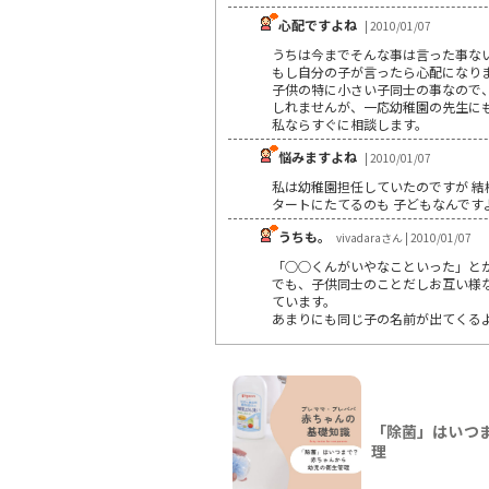
心配ですよね
| 2010/01/07
うちは今までそんな事は言った事な
もし自分の子が言ったら心配になり
子供の特に小さい子同士の事なので
しれませんが、一応幼稚園の先生に
私ならすぐに相談します。
悩みますよね
| 2010/01/07
私は幼稚園担任していたのですが 結
タートにたてるのも 子どもなんです
うちも。
vivadaraさん | 2010/01/07
「○○くんがいやなこといった」と
でも、子供同士のことだしお互い様
ています。
あまりにも同じ子の名前が出てくる
「除菌」はいつ
理