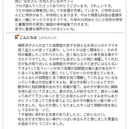
同じ”なおさん”が何人かいるので＞＜
ブログ読んでくださってありがとうございます。うれしいです。
うちの地区は障害児に対しての支援が充実しています。小学校はほと
んどに特学があり、中学校にもあります。やはり得意な科目は普通学
級と一緒にやったりするそうです。今年の10月あたりに小学校の特学
と養護学校の見学に施設の年中組皆で行きます。
息子に最適な場所がみつかるといいな。
こんにちは
| 2010/01/23
篠原涼子さんが出てた自閉症の息子を抱えるお母さんのドラマを
見て主さんの言ってる通り、しつけとかは全く関係なく、その子
供の徹底したこだわりだとか。全く知らなかった事を知る事がで
きたドラマでした。その中でも迷子になった時に保護してくれた
方が私の知り合いにも自閉症の子供がいるけど迷子にはならない
ですよ!!って言うシーンがあり母親が自閉症は個人差があるので…
と言っても相手は全く聞こうとしてなかったのを覚えています。
いろんな人が自閉症と言う病気を知り理解してくれるようになる
っていう事は大切な事ですよね。家は犬を飼っているんですが、
散歩中に知的障害の女の子と母親が居て、女の子が家の犬に興味
を持ち近づいてきました。家の犬も人が好きなので、良かっら触
ってあげて下さいねっと言うとお母さんはずっとすみませんあり
がとうって言ってて気を使うように女の子の腕を引っ張り帰って
行きました。なんだか寂しくなりましたやっぱり世間の目を気に
してるのかな…って。
↑不愉快に思われる文章がありましたら、ごめんなさい。
私もまだまだ知らない事がいっぱいあるんだと感じました貴重な
お話ありがとうございました。