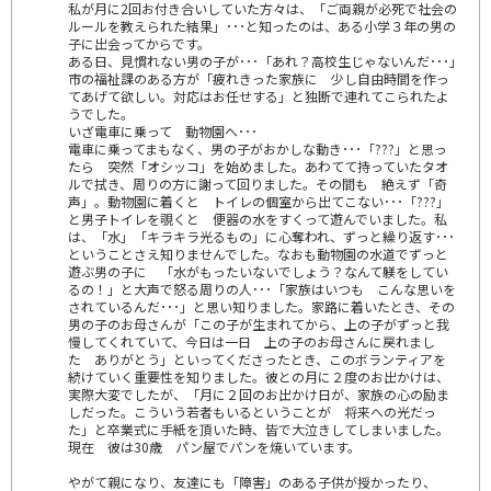
私が月に2回お付き合いしていた方々は、「ご両親が必死で社会の
ルールを教えられた結果」･･･と知ったのは、ある小学３年の男の
子に出会ってからです。
ある日、見慣れない男の子が･･･「あれ？高校生じゃないんだ･･･｣
市の福祉課のある方が「疲れきった家族に 少し自由時間を作っ
てあげて欲しい。対応はお任せする」と独断で連れてこられたよ
うでした。
いざ電車に乗って 動物園へ･･･
電車に乗ってまもなく、男の子がおかしな動き･･･「???」と思っ
たら 突然「オシッコ」を始めました。あわてて持っていたタオ
ルで拭き、周りの方に謝って回りました。その間も 絶えず「奇
声」。動物園に着くと トイレの個室から出てこない･･･「???」
と男子トイレを覗くと 便器の水をすくって遊んでいました。私
は、「水」「キラキラ光るもの」に心奪われ、ずっと繰り返す･･･
ということさえ知りませんでした。なおも動物園の水道でずっと
遊ぶ男の子に 「水がもったいないでしょう？なんて躾をしてい
るの！」と大声で怒る周りの人･･･「家族はいつも こんな思いを
されているんだ･･･」と思い知りました。家路に着いたとき、その
男の子のお母さんが「この子が生まれてから、上の子がずっと我
慢してくれていて、今日は一日 上の子のお母さんに戻れまし
た ありがとう」といってくださったとき、このボランティアを
続けていく重要性を知りました。彼との月に２度のお出かけは、
実際大変でしたが、「月に２回のお出かけ日が、家族の心の励ま
しだった。こういう若者もいるということが 将来への光だっ
た」と卒業式に手紙を頂いた時、皆で大泣きしてしまいました。
現在 彼は30歳 パン屋でパンを焼いています。
やがて親になり、友達にも「障害」のある子供が授かったり、