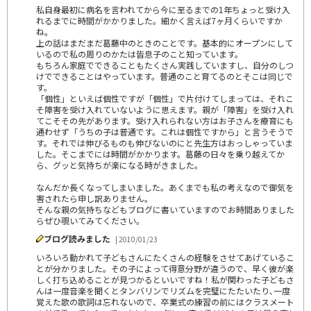
私自身最初に病名を言われてから今に至るまでの1年ちょっと受け入
れるまでに時間がかかりました。細かく言えば7ヶ月くらいですか
ね。
上の話はまだまだ葛藤中のときのことです。基本的にオープンにして
いるので私の周りのかたは皆息子のこと知っています。
もちろん家庭でできることもたくさん実践していますし、自分のしつ
けでできることはやっています。普通のこと育てるのとそこは同じで
す。
「個性」といえば個性ですが「個性」で片付けてしまっては、それこ
そ障害を受け入れていないように思えます。親が「障害」を受け入れ
てこそその先があります。受け入れられない方はお子さんを療育にも
通わせず「うちの子は普通です。これは個性ですから」と言うそうで
す。それでは伸びるものも伸びないのにと先生方はおっしゃっていま
した。そこまでには時間がかかります。葛藤の日々を乗り越えてか
ら、グッと気持ちが楽になる時がきました。
なんだか長くなってしまいました。あくまでも私の考えなので御気を
害されたら申し訳ありません。
そんな親の気持ちなどもブログに書いていますのでお時間ありました
らぜひ覗いてみてください。
ブログ読みました
| 2010/01/23
いろいろ動かれて子どもさんにたくさんの経験をさせてあげているこ
とが分かりました。その子によって得意分野が違うので、早く彼が楽
しく打ち込めることが見つかるといいですね！私が関わった子どもさ
んは一度音楽を聞くとタンバリンでリズムを完璧にたたいたり､一度
覚えた歌の歌詞は忘れないので、卒業式の練習の前にはクラスメート