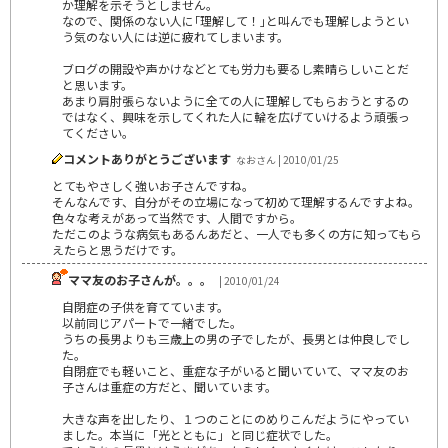
か理解を示そうとしません。
なので、関係のない人に｢理解して！｣と叫んでも理解しようとい
う気のない人には逆に疲れてしまいます。
ブログの開設や声かけなどとても労力も要るし素晴らしいことだ
と思います。
あまり肩肘張らないように全ての人に理解してもらおうとするの
ではなく、興味を示してくれた人に輪を広げていけるよう頑張っ
てください。
コメントありがとうございます
なおさん | 2010/01/25
とてもやさしく強いお子さんですね。
そんなんです、自分がその立場になって初めて理解するんですよね。
色々な考えがあって当然です、人間ですから。
ただこのような病気もあるんあだと、一人でも多くの方に知ってもら
えたらと思うだけです。
ママ友のお子さんが。。。
| 2010/01/24
自閉症の子供を育てています。
以前同じアパートで一緒でした。
うちの長男よりも三歳上の男の子でしたが、長男とは仲良しでし
た。
自閉症でも軽いこと、重症な子がいると聞いていて、ママ友のお
子さんは重症の方だと、聞いています。
大きな声を出したり、１つのことにのめりこんだようにやってい
ました。本当に「光とともに」と同じ症状でした。