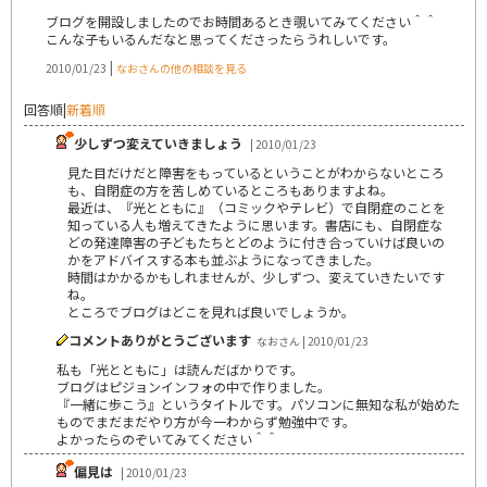
ブログを開設しましたのでお時間あるとき覗いてみてください＾＾
こんな子もいるんだなと思ってくださったらうれしいです。
|
2010/01/23
なおさんの他の相談を見る
回答順
|
新着順
少しずつ変えていきましょう
| 2010/01/23
見た目だけだと障害をもっているということがわからないところ
も、自閉症の方を苦しめているところもありますよね。
最近は、『光とともに』（コミックやテレビ）で自閉症のことを
知っている人も増えてきたように思います。書店にも、自閉症な
どの発達障害の子どもたちとどのように付き合っていけば良いの
かをアドバイスする本も並ぶようになってきました。
時間はかかるかもしれませんが、少しずつ、変えていきたいです
ね。
ところでブログはどこを見れば良いでしょうか。
コメントありがとうございます
なおさん | 2010/01/23
私も「光とともに」は読んだばかりです。
ブログはピジョンインフォの中で作りました。
『一緒に歩こう』というタイトルです。パソコンに無知な私が始めた
ものでまだまだやり方が今一わからず勉強中です。
よかったらのぞいてみてください＾＾
偏見は
| 2010/01/23