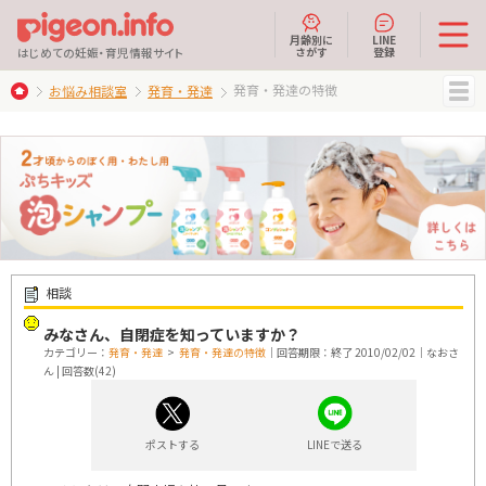
月齢別に
LINE
さがす
登録
はじめての妊娠・育児情報サイト
発育・発達の特徴
お悩み相談室
発育・発達
MENU
相談
みなさん、自閉症を知っていますか？
カテゴリー：
発育・発達
>
発育・発達の特徴
｜回答期限：終了 2010/02/02｜なおさ
ん | 回答数(42)
ポストする
LINEで送る