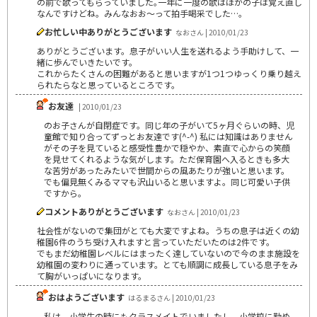
の前で歌ってもらっていました｡一年に一度の歌はほかの子は覚え直し
なんですけどね。みんなおお～って拍手喝采でした…｡
お忙しい中ありがとうございます
なおさん | 2010/01/23
ありがとうございます。息子がいい人生を送れるよう手助けして、一
緒に歩んでいきたいです。
これからたくさんの困難があると思いますが1つ1つゆっくり乗り越え
られたらなと思っているところです。
お友達
| 2010/01/23
のお子さんが自閉症です。同じ年の子がいて5ヶ月ぐらいの時、児
童館で知り合ってずっとお友達です(^-^) 私には知識はありません
がその子を見ていると感受性豊かで穏やか、素直で心からの笑顔
を見せてくれるような気がします。ただ保育園へ入るときも多大
な苦労があったみたいで世間からの風あたりが強いと思います。
でも偏見無くみるママも沢山いると思いますよ。同じ可愛い子供
ですから。
コメントありがとうございます
なおさん | 2010/01/23
社会性がないので集団がとても大変ですよね。うちの息子は近くの幼
稚園6件のうち受け入れますと言っていただいたのは2件です。
でもまだ幼稚園レベルにはまったく達していないので今のまま施設を
幼稚園の変わりに通っています。とても順調に成長している息子をみ
て胸がいっぱいになります。
おはようございます
はるまるさん | 2010/01/23
私は、小学生の時にもクラスメイトでいましたし、小学校に勤め