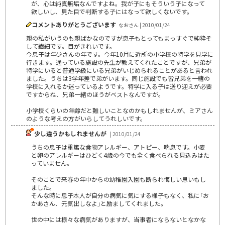
が、心は純真無垢なんですよね。我が子にもそういう子になって
欲しいし、見た目で判断する子にはなって欲しくないです。
コメントありがとうございます
なおさん | 2010/01/24
親の私がいうのも親ばかなのですが息子もとってもまっすぐで純粋そ
して繊細です。目がきれいです。
今息子は年少さんの年です。今年10月に近所の小学校の特学を見学に
行きます。通っている施設の先生が教えてくれたことですが、兄弟が
特学にいると普通学級にいる兄弟がいじめられることがあると言われ
ました。うちは3学年差で弟がいます。同じ施設でも皆兄弟を一緒の
学校に入れるか迷っているようです。特学に入る子は送り迎えが必要
ですからね、兄弟一緒のほうがベストなんですが。
小学校くらいの年齢だと難しいことなのかもしれませんが、ミアさん
のような考えの方がいらしてうれしいです。
少し違うかもしれませんが
| 2010/01/24
うちの息子は重篤な食物アレルギー、アトピー、喘息です。小麦
と卵のアレルギーはひどく4歳の今でも全く食べられる見込みはた
っていません。
そのことで来春の年中からの幼稚園入園も断られ悔しい思いもし
ました。
そんな時に息子本人が自分の病気に気にする様子もなく、私に｢お
かあさん、元気出しなよ｣と励ましてくれました。
世の中には様々な病気がありますが、当事者にならないとなかな