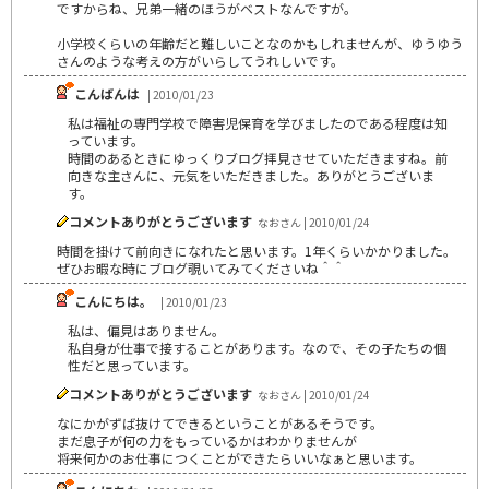
ですからね、兄弟一緒のほうがベストなんですが。
小学校くらいの年齢だと難しいことなのかもしれませんが、ゆうゆう
さんのような考えの方がいらしてうれしいです。
こんばんは
| 2010/01/23
私は福祉の専門学校で障害児保育を学びましたのである程度は知
っています。
時間のあるときにゆっくりブログ拝見させていただきますね。前
向きな主さんに、元気をいただきました。ありがとうございま
す。
コメントありがとうございます
なおさん | 2010/01/24
時間を掛けて前向きになれたと思います。1年くらいかかりました。
ぜひお暇な時にブログ覗いてみてくださいね＾＾
こんにちは。
| 2010/01/23
私は、偏見はありません。
私自身が仕事で接することがあります。なので、その子たちの個
性だと思っています。
コメントありがとうございます
なおさん | 2010/01/24
なにかがずば抜けてできるということがあるそうです。
まだ息子が何の力をもっているかはわかりませんが
将来何かのお仕事につくことができたらいいなぁと思います。