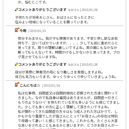
か、悩むとこです。
コメントありがとうございます
なおさん | 2010/01/28
子供たちが将来おじさん、おばさんになったときに
住みよい地域になっていることを願っています。
今晩
| 2010/01/25
夜分すみません。我が子も障害があります。不安と申し訳なあ気
持ちで、泣いてばかりいますが、、、、少しでも前に進めたらと
思ってます。周りの理解は厳しいですよね。実の親にもなかなか
解ってもらえないです。時間かけるしかないかと思ってます。ブロ
グ見させてもらいますね。
コメントありがとうございます
なおさん | 2010/01/28
自分が実際に障害児の母になり難しさを実感しますよね。
体力も気力もいります。ゆっくりゆっくり歩いていきましょうね。
こんにちは☆
| 2010/01/26
私は仕事柄、自閉症又は自閉的傾向と診断された方達と関わって
きました。なので私自身は偏見はありませんが、自閉症＝引きこ
もりのようなｲﾒｰｼﾞを持たれている方も多いようにも感じてきまし
た。少しでも多くの方に正しく理解して頂きたいですよね。
私が関わってきた自閉症の方々はもう成人された方ばかりで、し
かもかなり重度でしたが皆さんにとって｢お母さん｣の存在は特別
で母親って凄い！と感じてきました。これから先、たくさん大変
な思いをされることもあるかと思いますが、どうかお母さんが一