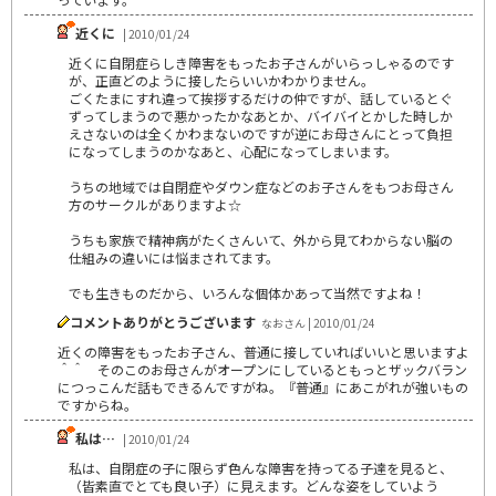
近くに
| 2010/01/24
近くに自閉症らしき障害をもったお子さんがいらっしゃるのです
が、正直どのように接したらいいかわかりません。
ごくたまにすれ違って挨拶するだけの仲ですが、話しているとぐ
ずってしまうので悪かったかなあとか、バイバイとかした時しか
えさないのは全くかわまないのですが逆にお母さんにとって負担
になってしまうのかなあと、心配になってしまいます。
うちの地域では自閉症やダウン症などのお子さんをもつお母さん
方のサークルがありますよ☆
うちも家族で精神病がたくさんいて、外から見てわからない脳の
仕組みの違いには悩まされてます。
でも生きものだから、いろんな個体かあって当然ですよね！
コメントありがとうございます
なおさん | 2010/01/24
近くの障害をもったお子さん、普通に接していればいいと思いますよ
＾＾ そのこのお母さんがオープンにしているともっとザックバラン
につっこんだ話もできるんですがね。『普通』にあこがれが強いもの
ですからね。
私は…
| 2010/01/24
私は、自閉症の子に限らず色んな障害を持ってる子達を見ると、
（皆素直でとても良い子）に見えます。どんな姿をしていよう