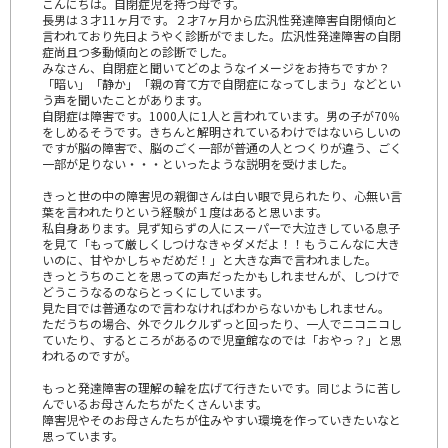
こんにちは。自閉症児を持つ母です。
長男は３才11ヶ月です。２才7ヶ月から広汎性発達障害自閉傾向と
言われており先日ようやく診断がでました。広汎性発達障害の自閉
症尚且つ多動傾向との診断でした。
みなさん、自閉症と聞いてどのようなイメージをお持ちですか？
「暗い」「静か」「親の育て方で自閉症になってしまう」などとい
う声を聞いたことがあります。
自閉症は障害です。1000人に1人と言われています。男の子が70％
をしめるそうです。きちんと解明されているわけではないらしいの
ですが脳の障害で、脳のごく一部が普通の人とつくりが違う、ごく
一部が足りない・・・といったような説明を受けました。
きっと世の中の障害児の親御さんは白い眼で見られたり、心無い言
葉を言われたりという経験が１度はあると思います。
私自身あります。見ず知らずの人にスーパーで大泣きしている息子
を見て「もって厳しくしつけなきゃダメだよ！！もうこんなに大き
いのに、甘やかしちゃだめだ！」と大きな声で言われました。
きっとうちのことを思っての声だったかもしれませんが、しつけで
どうこうなるのならとっくにしています。
見た目では普通なので言わなければわからないかもしれません。
ただうちの場合、外でクルクルずっと回ったり、一人でニコニコし
ていたり、するところがあるので児童館なのでは「おやっ？」と思
われるのですが。
もっと発達障害の理解の輪を広げて行きたいです。同じように苦し
んでいるお母さんたちがたくさんいます。
障害児やそのお母さんたちが住みやすい環境を作っていきたいなと
思っています。