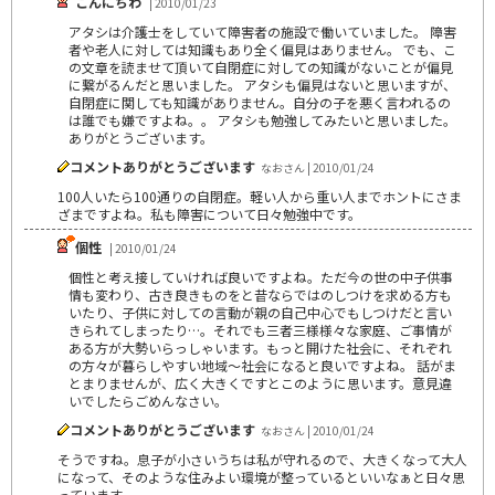
こんにちわ
| 2010/01/23
アタシは介護士をしていて障害者の施設で働いていました。 障害
者や老人に対しては知識もあり全く偏見はありません。 でも、こ
の文章を読ませて頂いて自閉症に対しての知識がないことが偏見
に繋がるんだと思いました。 アタシも偏見はないと思いますが、
自閉症に関しても知識がありません。自分の子を悪く言われるの
は誰でも嫌ですよね。。 アタシも勉強してみたいと思いました。
ありがとうございます。
コメントありがとうございます
なおさん | 2010/01/24
100人いたら100通りの自閉症。軽い人から重い人までホントにさま
ざまですよね。私も障害について日々勉強中です。
個性
| 2010/01/24
個性と考え接していければ良いですよね。ただ今の世の中子供事
情も変わり、古き良きものをと昔ならではのしつけを求める方も
いたり、子供に対しての言動が親の自己中心でもしつけだと言い
きられてしまったり…。それでも三者三様様々な家庭、ご事情が
ある方が大勢いらっしゃいます。もっと開けた社会に、それぞれ
の方々が暮らしやすい地域～社会になると良いですよね。 話がま
とまりませんが、広く大きくですとこのように思います。意見違
いでしたらごめんなさい。
コメントありがとうございます
なおさん | 2010/01/24
そうですね。息子が小さいうちは私が守れるので、大きくなって大人
になって、そのような住みよい環境が整っているといいなぁと日々思
っています。