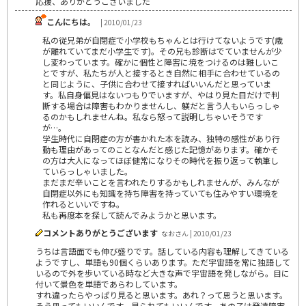
応援、ありがとうございました＾＾
こんにちは。
| 2010/01/23
私の従兄弟が自閉症で小学校もちゃんとは行けてないようです(歳
が離れていてまだ小学生です)。その兄も診断はでていませんが少
し変わっています。確かに個性と障害に境をつけるのは難しいこ
とですが、私たちが人と接するとき自然に相手に合わせているの
と同じように、子供に合わせて接すればいいんだと思っていま
す。私自身偏見はないつもりでいますが、やはり見た目だけで判
断する場合は障害もわかりませんし、躾だと言う人もいらっしゃ
るのかもしれませんね。私なら怒って説明しちゃいそうです
が…。
学生時代に自閉症の方が書かれた本を読み、独特の感性があり行
動も理由があってのことなんだと感じた記憶があります。確かそ
の方は大人になってほぼ健常になりその時代を振り返って執筆し
ていらっしゃいました。
まだまだ辛いことを言われたりするかもしれませんが、みんなが
自閉症以外にも知識を持ち障害を持っていても住みやすい環境を
作れるといいですね。
私も再度本を探して読んでみようかと思います。
コメントありがとうございます
なおさん | 2010/01/23
うちは言語面でも伸び盛りです。話している内容も理解してきている
ようですし、単語も90個くらいあります。ただ宇宙語を常に独語して
いるので外を歩いている時など大きな声で宇宙語を発しながら。目に
付いて景色を単語であらわしています。
すれ違ったらやっぱり見ると思います。あれ？って思うと思います。
そう思ってもいいんです。見られてもいいんです。あの子は発達障害