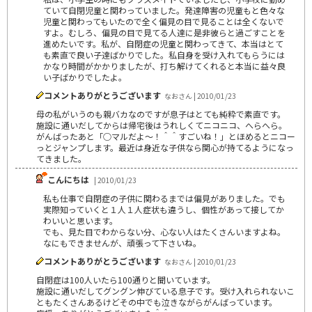
ていて自閉児童と関わっていました。発達障害の児童もと色々な
児童と関わってもいたので全く偏見の目で見ることは全くないで
すよ。むしろ、偏見の目で見てる人達に是非彼らと過ごすことを
進めたいです。私が、自閉症の児童と関わってきて、本当はとて
も素直で良い子達ばかりでした。私自身を受け入れてもらうには
かなり時間がかかりましたが、打ち解けてくれると本当に益々良
い子ばかりでしたよ。
コメントありがとうございます
なおさん | 2010/01/23
母の私がいうのも親バカなのですが息子はとても純粋で素直です。
施設に通いだしてからは帰宅後はうれしくてニコニコ、へらへら。
がんばったあと「○マルだよ～！＾＾すごいね！」とほめるとニコー
っとジャンプします。最近は身近な子供なら関心が持てるようになっ
てきました。
こんにちは
| 2010/01/23
私も仕事で自閉症の子供に関わるまでは偏見がありました。でも
実際知っていくと１人１人症状も違うし、個性があって接してか
わいいと思います。
でも、見た目でわからない分、心ない人はたくさんいますよね。
なにもできませんが、頑張って下さいね。
コメントありがとうございます
なおさん | 2010/01/23
自閉症は100人いたら100通りと聞いています。
施設に通いだしてグングン伸びている息子です。受け入れられないこ
ともたくさんあるけどその中でも泣きながらがんばっています。