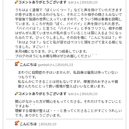
コメントありがとうございます
なおさん | 2010/01/23
うちはよく道端で「ぼくいくつー？」などと声を掛けていただきます
が息子は答えられるわけもなく、それどころか相手の顔さえみないで
宇宙後で独語の世界に入っていますので、そういう時は事情を説明し
ています。ところが先日「ぼく、バイバイ」と声を掛けられた息子。
『バイバイは？」と言うと「バイバーイ」と手をフリフリ。相手の顔
はぜんぜん見ていませんが私の言っていることは耳に入るようになっ
たみたです。びっくりしました。その日を境に「こんにちはは？」や
「おはようは？」などと私が促せばペコリと頭をさげて言える様にな
りました。すごい！！
来月4歳になります。少しずつ成長しています。
ブログのほうにもお暇な時はぜひお越しください＾＾
こんにちは
gamballさん | 2010/01/23
まわりに自閉症の子はいませんが、私自身は偏見は持っていない
つもりです。
私なんかにできることは何もないですが、障害児のお子さんや親
御さんたちにとって良い環境が整えばいいなと思います。
コメントありがとうございます
なおさん | 2010/01/23
関心がなかった方が関心をもってくださる。それだけでもすごいこと
ですよね＾＾
理解する環境が整えば・・・と思ってくださることがすごくうれしい
です。ありがとうございます。
こんにちは
| 2010/01/23