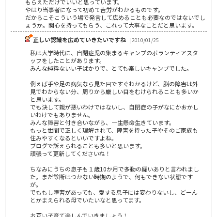
もらえただけでいいと思っています。
やはり当事者になって初めて苦労がわかるものです。
だからこそこういう場で発言して広めることも必要なのではないでし
ょうか。関心を持ってもらう、これって大事なことだと思います。
正しい認識を広めていきたいですね
| 2010/01/25
私は大学時代に、自閉症児の集まるキャンプのボランティアスタ
ッフをしたことがあります。
みんな純粋ないい子ばかりで、とても楽しいキャンプでした。
例えば手や足の病気なら見た目ですぐわかるけど、脳の障害は外
見でわからない分、周りから厳しい目をむけられることも多いか
と思います。
でも決して親が悪いわけではないし、自閉症の子がなにかおかし
いわけでもありません。
みんな障害と付き合いながら、一生懸命生きています。
もっと世間で正しく理解されて、障害を持った子やそのご家族も
住みやすくなるといいですよね。
ブログで訴えられることも多いと思います。
頑張って更新してくださいね！
ちなみにうちの息子も１歳10か月で多動の疑いありと言われまし
た。まだ診断はつかない時期のようで、何もできない状態です
が。
でももし障害があっても、愛する息子には変わりないし、どーん
とかまえられる母でいたいなと思ってます。
お互い子育て楽しんでいきましょう！