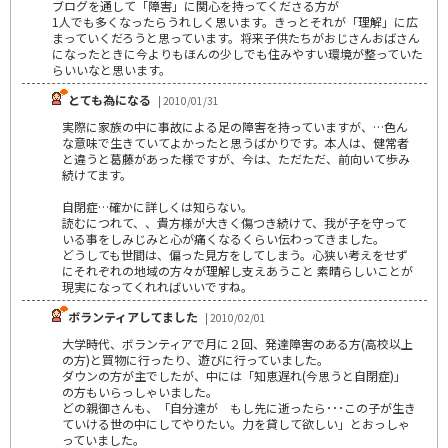
ブログを通して「障害」に関心を持ってくださる方が
1人でも多くなったらうれしく思います。きっとそれが「理解」に広
まっていくだろうと思っています。将来子供たちがおじさんおばさん
になったときに今よりもほんの少しでも住みやすい環境が整っていた
らいいなと思います。
とても為になる
| 2010/01/31
実際に家族の中に事故による足の障害を持っていますが、…色ん
な意味で生きていてよかったと思うばかりです。本人は、健常者
と違うと葛藤があった様ですが、今は、ただただ、前向いて歩み
続けてます。
自閉症…確かに詳しくは知らない。
読むにつれて、、貴方様が大きく傷つき続けて、我が子を守って
いる事をしみじみと心が痛くなるくらい伝わってきました。
どうしても世間は、偏った見方をしてしまう。心狭い考えをせず
にそれぞれの地域の方々が理解し支えあうこと 素晴らしいことが
現実になってくれればいいですね。
ボランティアしてました
| 2010/02/01
大学時代、ボランティアで月に２回、発達障害のある方(高校以上
の方)と買物に行ったり、遊びに行っていました。
ダウンの方が主でしたが、中には「知恵遅れ(今思うと自閉症)」
の方もいらっしゃいました。
どの親御さんも、「自分達が もし先に逝ったら･･･この子が生き
ていける世の中にしてやりたい。力を貸して欲しい」とおっしゃ
っていました。