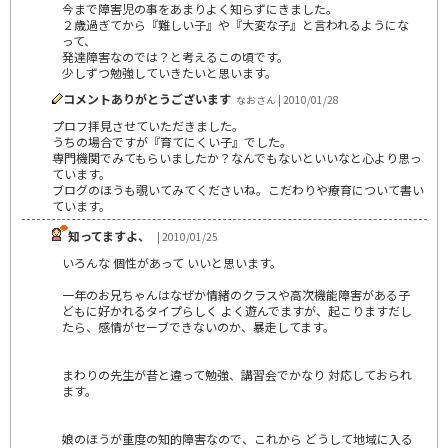
今まで障害児の事をあまりよく知らずにきました。
２歳過ぎてから『難しい子』や『大変な子』と言われるようにな
って、
発達障害なのでは？と考えるこの頃です。
少しずつ勉強していきたいと思います。
コメントありがとうございます
なおさん | 2010/01/28
プロフ拝見させていただきました。
うちの場合ですが『育てにくい子』でした。
専門機関でみてもらいましたか？なんでもないといいなと心より思っ
ています。
ブログのほうも覗いてみてくださいね。こだわりや療育について書い
ています。
知ってますよ、
| 2010/01/25
いろんな 個性があって いいと思います。
一年のお兄ちゃんはなぜか情緒のクラスや高次機能障害がある子
どもに好かれるタイプらしく よく遊んでますが、起こりますだし
たら、感情がセーブできないのか、暴走してます。
まわりの先生が昔と違って勉強、講習会でかなり 対応しておられ
ます。
娘のほうが重度の知的障害なので、これから どうして地域に入る