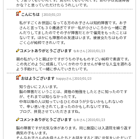
かな？と思っていただけたらうれしいです。
こんにちは
| 2010/01/23
私がすごくお世話になってる方のお子さんは知的障害です。お子
さんと言っても３０歳過ぎですが…私が小さいころから一緒に遊
んだりしてましたのでその子が障害だとかで偏見をもったことは
ないです。ほかにも障害のお友達はいます。彼彼女たちはものす
ごく心が純粋できれいです。
コメントありがとうございます
なおさん | 2010/01/23
親の私がいうと親ばかですがうちの子もものすごい純粋で素直です。
この先どのように成長していくかわかりませんが幸せな人生を遅れる
よう手助けして一緒に歩んでいきたいです。
おはようございます
happyさん | 2010/01/23
知り合いに２人います。
脳の障害だということは、資格の勉強をしたときに知ったのです
が、それまでは知らなかったです。
中年以降の人は知っているひとのほうが少ないかもしれないの
で、辛い思いをされてしまったのかもしれないですね。
ブログ、拝見させていただきますね。
コメントありがとうございます
なおさん | 2010/01/23
脳の障害ですが元気な体があります。同じ施設には入退院を繰り返す
病気の子もいます。
そんなお子さんのお母さんたちとお話をすると逆に元気をいただいて