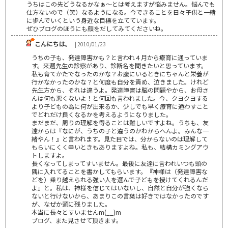
うちはこの先どうなるかなぁ～とは考えますが悩みません。悩んでも
仕方ないので（笑）なるようになる。今できることを日々子供と一緒
に歩んでいくという身近な目標を立てています。
ぜひブログのほうにも顔をだしてみてくださいね。
こんにちは。
| 2010/01/23
うちの子も、発達障害かも？と言われ４月から療育に通っていま
す。来週先生の診察があり、診断名を聞きたいと思っています。
私も育てかたでなったのかな？お腹にいるときにちゃんと栄養が
行かなかったのかな？と何度も自分を責め、泣きました。けれど
先生方から、それは違うよ。発達障害は脳の問題やから、お母さ
んは何も悪くないよ！と何回も言われました。今、クヨクヨする
より子どもの為に何が出来るか、少しでも早く療育に通わすこと
でどれだけ良くなるかを考えるようになりました。
まだまだ、周りの理解を得ることは難しいですよね。うちも、友
達からは『なにが、うちの子と違うのかわからへんよ。みんな一
緒やん！』と言われます。見た目では、分からないのは理解して
もらいにくく辛いときもありますよね。私も、結構カミングアウ
トしますよ。
長くなってしまってすいません。最後に友達に言われいつも頭の
隅に入れてることを書かしてもらいます。『神様は（発達障害な
どを）乗り越えられる強い人を選んで子どもを授けてくれるんだ
よ』と。私は、神様を信じてはいないし、自然と自分が強くなら
ないと行けないから、あまりこの言葉は好きではなかったのです
が、なぜか頭に残りました。
本当に長々とすいませんm(__)m
ブログ、また見させて頂きます。