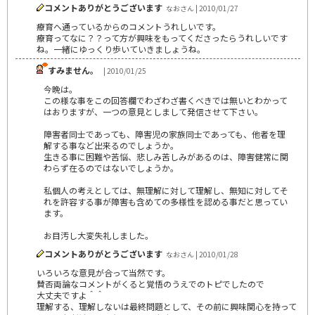
コメントありがとうございます
なおさん | 2010/01/27
療育へ通っているからのコメントうれしいです。
療育ってなに？？って方が興味をもってくださったらうれしいです
ね。一緒にゆっくり歩いていきましょうね。
すみません。
| 2010/01/25
今晩は。
この様な事をこの回答欄でわざわざ書くべきでは無いとわかって
はおりますが、一つの意見としまして発信させて下さい。
障害者同士であっても、障害児の家族同士であっても、他者を理
解する事など出来るのでしょうか。
生きる事に困難や苦悩、悲しみ苦しみがあるのは、障害健常に関
わらず在るのではないでしょうか。
私個人の考えとしては、無理解に対して理解し、無知に対してそ
れを許容する事が障害も含めての多様性を認める事だと思ってい
ます。
お目汚し大変失礼しました。
コメントありがとうございます
なおさん | 2010/01/28
いろいろな意見が合って当然です。
賛否両論なコメントがくると覚悟のうえでのトピでしたので
大丈夫ですよ＾＾
理解する、理解しないは最終問題として、その前に興味関心を持って