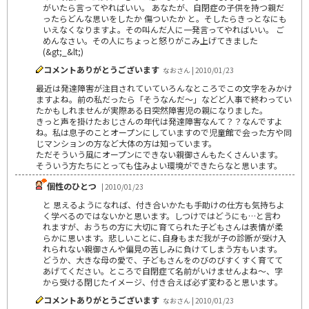
がいたら言ってやればいい。 あなたが、自閉症の子供を持つ親だ
ったらどんな思いをしたか 傷ついたか と。そしたらきっとなにも
いえなくなりますよ。その叫んだ人に一発言ってやればいい。 ご
めんなさい。その人にちょっと怒りがこみ上げてきました
(&gt;_&lt;)
コメントありがとうございます
なおさん | 2010/01/23
最近は発達障害が注目されていていろんなところでこの文字をみかけ
ますよね。前の私だったら「そうなんだ～」などど人事で終わってい
たかもしれませんが実際ある日突然障害児の親になりました。
きっと声を掛けたおじさんの年代は発達障害なんて？？なんですよ
ね。私は息子のことオープンにしていますので児童館で会った方や同
じマンションの方など大体の方は知っています。
ただそういう風にオープンにできない親御さんもたくさんいます。
そういう方たちにとっても住みよい環境ができたらなと思います。
個性のひとつ
| 2010/01/23
と 思えるようになれば、付き合いかたも手助けの仕方も気持ちよ
く学べるのではないかと思います。しつけではどうにも…と言わ
れますが、おうちの方に大切に育てられた子どもさんは表情が柔
らかに思います。悲しいことに､自身もまだ我が子の診断が受け入
れられない親御さんや偏見の苦しみに負けてしまう方もいます。
どうか、大きな母の愛で、子どもさんをのびのびすくすく育てて
あげてください。ところで自閉症て名前がいけませんよね～、字
から受ける閉じたイメージ、付き合えば必ず変わると思います｡
コメントありがとうございます
なおさん | 2010/01/23