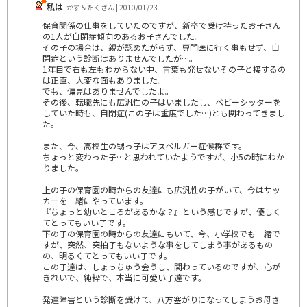
私は
かず＆たくさん | 2010/01/23
保育関係の仕事をしていたのですが、新卒で受け持ったお子さん
の1人が自閉症傾向のあるお子さんでした。
その子の場合は、親が認めたがらず、専門医に行く事もせず、自
閉症という診断はありませんでしたが…。
1年目で右も左もわからない中、言葉も発せないその子と接するの
は正直、大変な面もありました。
でも、偏見はありませんでしたよ。
その後、転職先にも広汎性の子はいましたし、ベビーシッターを
していた時も、自閉症(この子は重度でした…)とも関わってきまし
た。
また、今、高校生の甥っ子はアスペルガー症候群です。
ちょっと変わった子…と思われていたようですが、小5の時にわか
りました。
上の子の保育園の時からの友達にも広汎性の子がいて、今はサッ
カーを一緒にやっています。
『ちょっと幼いところがあるかな？』という感じですが、優しく
てとってもいい子です。
下の子の保育園の時からの友達にもいて、今、小学校でも一緒で
すが、突然、突拍子もないような事をしてしまう事があるもの
の、明るくてとってもいい子です。
この子達は、しょっちゅう会うし、関わっているのですが、心が
きれいで、純粋で、本当に可愛い子達です。
発達障害という診断を受けて、八方塞がりになってしまうお母さ