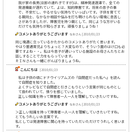
我が家の長男(旦那の連れ子ですが)は、精神発達遅滞で、全ての
発達機能が遅れていて、よは、知的障害です。将来の息子の事
で、不安だし、やるせない気持ちでいっぱいです。子供を育てて
る親同士、なかなか相談や悩みを打ち明けられない環境に息苦し
さがありましたが、障害児を持つ親として、同じような方がいる
だけでも気持ちが和らぎます。頑張りましょうね！
コメントありがとうございます
なおさん | 2010/01/23
同じ境遇に立っているかたからのコメントありがたく思います。
やはり普通育児よりちょっと？大変なので、そういう面のはけ口も必
要ですよね・・。私は今息子が通いっている施設のお母さんたちとお
話しすることで力をもらっています。
ＲＩＮさんも一緒にがんばりましょうね。
こんにちは
| 2010/01/23
私は子供の頃にドナウイリアムズの『自閉症だった私へ』を読ん
で自閉症を知りました。
よくテレビなどで自閉症と引きこもりという言葉が同じものとし
て扱われていて、憤りを感じていました。
正しい知識を持って障害者一人一人を理解していきたいですね。
コメントありがとうございます
なおさん | 2010/01/23
＞正しい知識を持って障害者一人一人を理解していきたいですね。
とてもうれしいお言葉です。
私としては発達障害に関心を持っていただいただけでうれしく思いま
す。