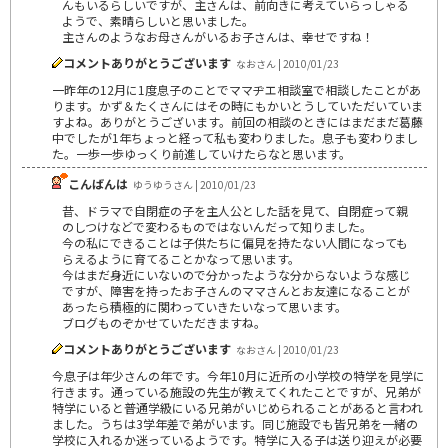
んもいるらしいですが、主さんは、前向きに考えていらっしゃる
ようで、素晴らしいと思いました。
主さんのようなお母さんがいるお子さんは、幸せですね！
コメントありがとうございます
なおさん | 2010/01/23
一昨年の12月に1度息子のことでママヂエ相談室で相談したことがあ
ります。かず＆たくさんにはその時にもかいとうしていただいていま
すよね。ありがとうございます。前回の相談のときにはまだまだ葛藤
中でしたが1年ちょっと経って私も変わりました。息子も変わりまし
た。一歩一歩ゆっくり前進していけたらなと思います。
こんばんは
ゆうゆうさん | 2010/01/23
昔、ドラマで自閉症の子を主人公とした話を見て、自閉症って親
のしつけなどで変わるものではないんだって知りました。
今の私にできることは子供たちに偏見を持たない人間になっても
らえるように育てることかなって思います。
今はまだ身近にいないので分かったような分からないような感じ
ですが、障害を持ったお子さんのママさんとお友達になることが
あったら積極的に関わっていきたいなって思います。
ブログものぞかせていただきますね。
コメントありがとうございます
なおさん | 2010/01/23
今息子は年少さんの年です。今年10月に近所の小学校の特学を見学に
行きます。通っている施設の先生が教えてくれたことですが、兄弟が
特学にいると普通学級にいる兄弟がいじめられることがあると言われ
ました。うちは3学年差で弟がいます。同じ施設でも皆兄弟を一緒の
学校に入れるか迷っているようです。特学に入る子は送り迎えが必要