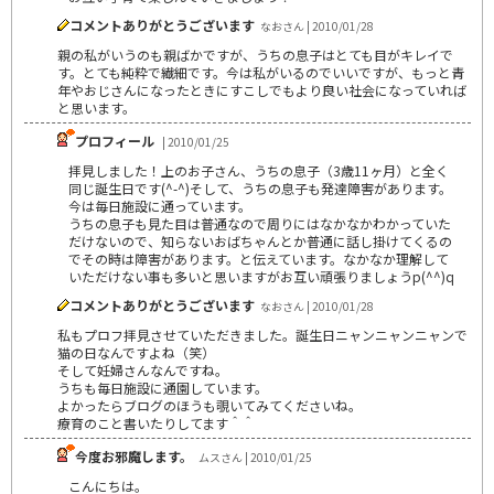
コメントありがとうございます
なおさん | 2010/01/28
親の私がいうのも親ばかですが、うちの息子はとても目がキレイで
す。とても純粋で繊細です。今は私がいるのでいいですが、もっと青
年やおじさんになったときにすこしでもより良い社会になっていれば
と思います。
プロフィール
| 2010/01/25
拝見しました！上のお子さん、うちの息子（3歳11ヶ月）と全く
同じ誕生日です(^-^)そして、うちの息子も発達障害があります。
今は毎日施設に通っています。
うちの息子も見た目は普通なので周りにはなかなかわかっていた
だけないので、知らないおばちゃんとか普通に話し掛けてくるの
でその時は障害があります。と伝えています。なかなか理解して
いただけない事も多いと思いますがお互い頑張りましょうp(^^)q
コメントありがとうございます
なおさん | 2010/01/28
私もプロフ拝見させていただきました。誕生日ニャンニャンニャンで
猫の日なんですよね（笑）
そして妊婦さんなんですね。
うちも毎日施設に通園しています。
よかったらブログのほうも覗いてみてくださいね。
療育のこと書いたりしてます＾＾
今度お邪魔します。
ムスさん | 2010/01/25
こんにちは。