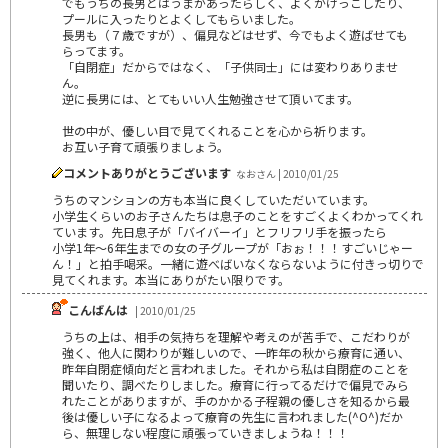
でもうちの長男とはうまがあったらしく、よくかけっこしたり、
プールに入ったりとよくしてもらいました。
長男も（７歳ですが）、偏見などはせず、今でもよく遊ばせても
らってます。
「自閉症」だからではなく、「子供同士」には変わりありませ
ん。
逆に長男には、とてもいい人生勉強させて頂いてます。
世の中が、優しい目で見てくれることを心から祈ります。
お互い子育て頑張りましょう。
コメントありがとうございます
なおさん | 2010/01/25
うちのマンションの方も本当に良くしていただいています。
小学生くらいのお子さんたちは息子のことをすごくよくわかってくれ
ています。先日息子が「バイバーイ」とフリフリ手を振ったら
小学1年～6年生までの女の子グループが「おぉ！！！すごいじゃー
ん！」と拍手喝采。一緒に遊べばいなくならないように付きっ切りで
見てくれます。本当にありがたい限りです。
こんばんは
| 2010/01/25
うちの上は、相手の気持ちを理解や考えのが苦手で、こだわりが
強く、他人に関わりが難しいので、一昨年の秋から療育に通い、
昨年自閉症傾向だと言われました。それから私は自閉症のことを
聞いたり、調べたりしました。療育に行ってるだけで偏見でみら
れたことがありますが、手のかかる子程親の優しさを知るから最
後は優しい子になるよって療育の先生に言われました(^O^)だか
ら、無理しない程度に頑張っていきましょうね！！！