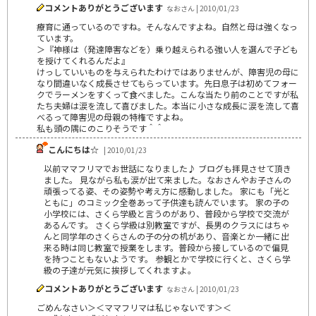
コメントありがとうございます
なおさん | 2010/01/23
療育に通っているのですね。そんなんですよね。自然と母は強くなっ
ています。
＞『神様は（発達障害などを）乗り越えられる強い人を選んで子ども
を授けてくれるんだよ』
けっしていいものを与えられたわけではありませんが、障害児の母に
なり間違いなく成長させてもらっています。先日息子は初めてフォー
クでラーメンをすくって食べました。こんな当たり前のことですが私
たち夫婦は涙を流して喜びました。本当に小さな成長に涙を流して喜
べるって障害児の母親の特権ですよね。
私も頭の隅にのこりそうです＾＾
こんにちは☆
| 2010/01/23
以前ママフリマでお世話になりました♪ ブログも拝見させて頂き
ました。 見ながら私も涙が出て来ました。なおさんやお子さんの
頑張ってる姿、その姿勢や考え方に感動しました。 家にも「光と
ともに」のコミック全巻あって子供達も読んでいます。 家の子の
小学校には、さくら学級と言うのがあり、普段から学校で交流が
あるんです。 さくら学級は別教室ですが、長男のクラスにはちゃ
んと同学年のさくらさんの子の分の机があり、音楽とか一緒に出
来る時は同じ教室で授業をします。普段から接しているので偏見
を持つこともないようです。 参観とかで学校に行くと、さくら学
級の子達が元気に挨拶してくれますよ。
コメントありがとうございます
なおさん | 2010/01/23
ごめんなさい＞＜ママフリマは私じゃないです＞＜