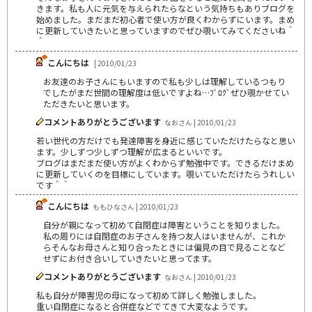
きます。私も人に元気を与えられたらなという気持ちもありブログを
始めました。まだまだ初心者で使い方が良くわからずにいます。まめ
に更新していきたいと思っていますのでぜひ覗いてみてくださいね＾
＾
こんにちは
| 2010/01/23
お友達のお子さんにもいますので私も少しは理解しているつもり
でしたがまだ世間の理解度は低いですよね…ﾌﾞﾛｸﾞぜひ覗かせてい
ただきたいと思います。
コメントありがとうございます
なおさん | 2010/01/23
若い世代の方だけでも発達障害を身近に感じていただけたらなと思い
ます。少しずつ少しずつ理解が広まるといいです。
ブログはまだまだ使い方がよくわからず勉強中です。できるだけまめ
に更新していくのを目標にしています。覗いていただけたらうれしい
です＾＾
こんにちは
ももひなさん | 2010/01/23
自分が親になって初めて自閉症は障害ということを知りました。
私の周りには自閉症のお子さんを持つ友人はいませんが、これか
らそんなお母さんと知り合ったときには偏見の目で見ることなど
せずにお付き合いしていきたいと思ってます。
コメントありがとうございます
なおさん | 2010/01/23
私も自分が障害児の母になって初めて詳しく勉強しました。
重い自閉症になると合併症などでてきて大変なようです。