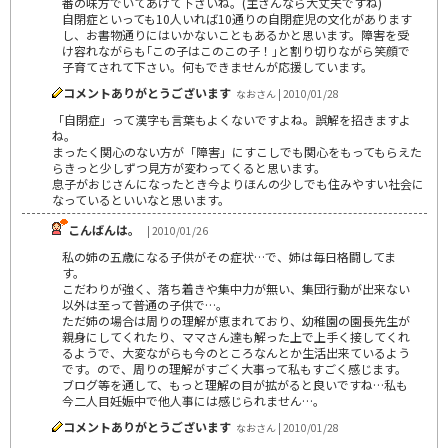
番の味方でいてあげて下さいね。(主さんなら大丈夫ですね)
自閉症といっても10人いれば10通りの自閉症児の文化があります
し、お書物通りにはいかないこともあるかと思います。障害を受
け容れながらも｢この子はこのこの子！｣と割り切りながら笑顔で
子育てされて下さい。何もできませんが応援しています。
コメントありがとうございます
なおさん | 2010/01/28
「自閉症」って漢字も言葉もよくないですよね。誤解を招きますよ
ね。
まったく関心のない方が「障害」にすこしでも関心をもってもらえた
らきっと少しずつ見方が変わってくると思います。
息子がおじさんになったとき今よりほんの少しでも住みやすい社会に
なっているといいなと思います。
こんばんは。
| 2010/01/26
私の姉の五歳になる子供がその症状…で、姉は毎日格闘してま
す。
こだわりが強く、落ち着きや集中力が無い、集団行動が出来ない
以外は至って普通の子供で…。
ただ姉の場合は周りの理解が恵まれており、幼稚園の園長先生が
親身にしてくれたり、ママさん達も解った上で上手く接してくれ
るようで、大変ながらも今のところなんとか生活出来ているよう
です。ので、周りの理解がすごく大事って私もすごく感じます。
ブログ等を通して、もっと理解の目が拡がると良いですね…私も
今二人目妊娠中で他人事には感じられません…。
コメントありがとうございます
なおさん | 2010/01/28