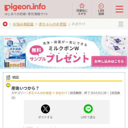
月齢別に
LINE
さがす
登録
はじめての妊娠・育児情報サイト
お出かけ
お悩み相談室
赤ちゃんのお世話
MENU
相談
産後いつから？
カテゴリー：
赤ちゃんのお世話
>
お出かけ
｜回答期限：終了 2010/02/28｜ | 回答数
(9)
ポストする
LINEで送る