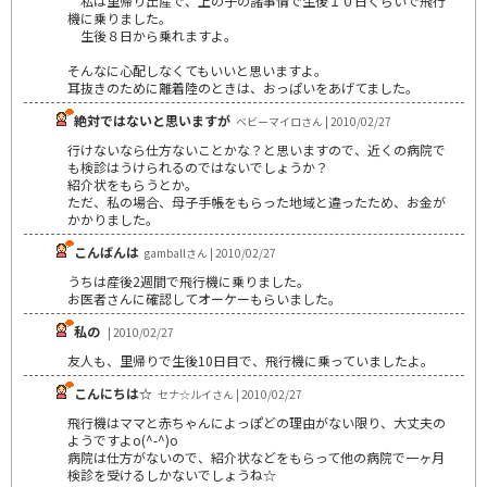
私は里帰り出産で、上の子の諸事情で生後１０日くらいで飛行
機に乗りました。
生後８日から乗れますよ。
そんなに心配しなくてもいいと思いますよ。
耳抜きのために離着陸のときは、おっぱいをあげてました。
絶対ではないと思いますが
ベビーマイロさん | 2010/02/27
行けないなら仕方ないことかな？と思いますので、近くの病院で
も検診はうけられるのではないでしょうか？
紹介状をもらうとか。
ただ、私の場合、母子手帳をもらった地域と違ったため、お金が
かかりました。
こんばんは
gamballさん | 2010/02/27
うちは産後2週間で飛行機に乗りました。
お医者さんに確認してオーケーもらいました。
私の
| 2010/02/27
友人も、里帰りで生後10日目で、飛行機に乗っていましたよ。
こんにちは☆
セナ☆ルイさん | 2010/02/27
飛行機はママと赤ちゃんによっぽどの理由がない限り、大丈夫の
ようですよo(^-^)o
病院は仕方がないので、紹介状などをもらって他の病院で一ヶ月
検診を受けるしかないでしょうね☆