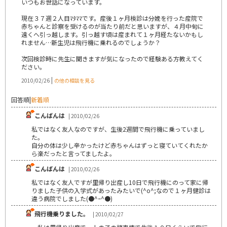
いつもお世話になっています。
現在３７週２人目ﾏﾀﾏﾏです。産後１ヶ月検診は分娩を行った産院で
赤ちゃんと診察を受けるのが当たり前だと思いますが、４月中旬に
遠くへ引っ越します。引っ越す頃は産まれて１ヶ月経たないかもし
れません…新生児は飛行機に乗れるのでしょうか？
次回検診時に先生に聞きますが気になったので経験ある方教えてく
ださい。
|
2010/02/26
の他の相談を見る
回答順
|
新着順
こんばんは
| 2010/02/26
私ではなく友人なのですが、生後2週間で飛行機に乗っていまし
た。
自分の体は少し辛かったけど赤ちゃんはずっと寝ていてくれたか
ら楽だったと言ってましたよ。
こんばんは
| 2010/02/26
私ではなく友人ですが里帰り出産し10日で飛行機にのって家に帰
りました子供の入学式があったみたいで(^o^;なので１ヶ月健診は
違う病院でしました(●^ｰ^●)
飛行機乗りました。
| 2010/02/27