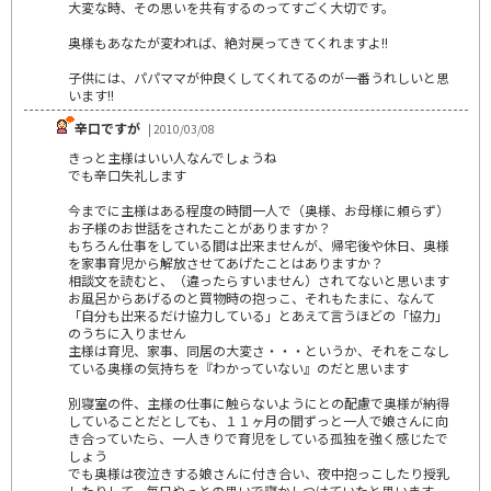
大変な時、その思いを共有するのってすごく大切です。
奥様もあなたが変われば、絶対戻ってきてくれますよ!!
子供には、パパママが仲良くしてくれてるのが一番うれしいと思
います!!
辛口ですが
| 2010/03/08
きっと主様はいい人なんでしょうね
でも辛口失礼します
今までに主様はある程度の時間一人で（奥様、お母様に頼らず）
お子様のお世話をされたことがありますか？
もちろん仕事をしている間は出来ませんが、帰宅後や休日、奥様
を家事育児から解放させてあげたことはありますか？
相談文を読むと、（違ったらすいません）されてないと思います
お風呂からあげるのと買物時の抱っこ、それもたまに、なんて
「自分も出来るだけ協力している」とあえて言うほどの「協力」
のうちに入りません
主様は育児、家事、同居の大変さ・・・というか、それをこなし
ている奥様の気持ちを『わかっていない』のだと思います
別寝室の件、主様の仕事に触らないようにとの配慮で奥様が納得
していることだとしても、１１ヶ月の間ずっと一人で娘さんに向
き合っていたら、一人きりで育児をしている孤独を強く感じたで
しょう
でも奥様は夜泣きする娘さんに付き合い、夜中抱っこしたり授乳
したりして、毎日やっとの思いで寝かしつけていたと思います