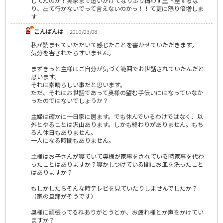
してんのか！実家まで追いかけてなりふり構わず土下座するな
り、出て行かないでって言えないのかっ！！て更に怒り倍増しま
す
こんばんは
| 2010/03/08
私が読ませていただいて感じたことを書かせていただきます。
気分を害されたらすいません。
まずきっと主様はご自分が気づく範囲でお世話されていたんだと
思います。
それは素晴らしい事だと思います。
ただ、それはお世話であって奥様の望む手伝いにはなっていなか
ったのではないでしょうか？
主婦は確かに一日家に居ます。でも休んでいるわけではなく、以
外とやることは沢山あります。しかも終わりがありません。もち
ろん休日もありません。
一人になる時間もありません。
主様はお子さんが寝ていて奥様が家事をされている時家事を代わ
ったことはありますか？寝かしつけている間にお皿を洗ったこと
はありますか？
もしかしたらそんな時テレビを見ていたりしませんでしたか？
（家の旦那がそうです）
奥様に頑張ってるねありがとうとか、お疲れ様とか声をかけてい
ますか？