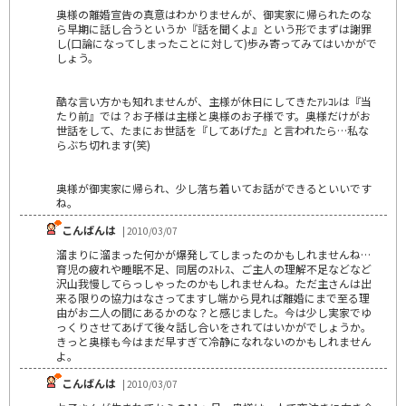
奥様の離婚宣告の真意はわかりませんが、御実家に帰られたのな
ら早期に話し合うというか『話を聞くよ』という形でまずは謝罪
し(口論になってしまったことに対して)歩み寄ってみてはいかがで
しょう。
酷な言い方かも知れませんが、主様が休日にしてきたｱﾚｺﾚは『当
たり前』では？お子様は主様と奥様のお子様です。奥様だけがお
世話をして、たまにお世話を『してあげた』と言われたら…私な
らぶち切れます(笑)
奥様が御実家に帰られ、少し落ち着いてお話ができるといいです
ね。
こんばんは
| 2010/03/07
溜まりに溜まった何かが爆発してしまったのかもしれませんね…
育児の疲れや睡眠不足、同居のｽﾄﾚｽ、ご主人の理解不足などなど
沢山我慢してらっしゃったのかもしれませんね。ただ主さんは出
来る限りの協力はなさってますし端から見れば離婚にまで至る理
由がお二人の間にあるかのな？と感じました。今は少し実家でゆ
っくりさせてあげて後々話し合いをされてはいかがでしょうか。
きっと奥様も今はまだ早すぎて冷静になれないのかもしれません
よ。
こんばんは
| 2010/03/07