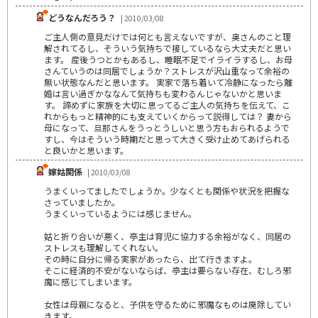
どうなんだろう？
| 2010/03/08
ご主人側の意見だけでは何とも言えないですが、奥さんのこと理
解されてるし、そういう気持ちで接しているなら大丈夫だと思い
ます。 産後うつとかもあるし、睡眠不足でイライラするし、お母
さんていうのは同居でしょうか？ストレスが沢山重なって余裕の
無い状態なんだと思います。 実家で落ち着いて冷静になったら離
婚は言い過ぎかななんて気持ちも変わるんじゃないかと思いま
す。 諦めずに家族を大切に思ってるご主人の気持ちを伝えて、こ
れからもっと精神的にも支えていくからって説得しては？ 妻から
母になって、旦那さんをうっとうしいと思う方もおられるようで
すし、今はそういう時期だと思って大きく受け止めてあげられる
と良いかと思います。
嫁姑関係
| 2010/03/08
うまくいってましたでしょうか。少なくとも関係や状況を把握な
さっていましたか。
うまくいっているようには感じません。
姑と折り合いが悪く、亭主は育児に協力する余裕がなく、同居の
ストレスも理解してくれない。
その時に自分に帰る実家があったら、出て行きますよ。
そこに経済的不安がないならば、亭主は要らない存在、むしろ邪
魔に感じてしまいます。
女性は母親になると、子供を守るために邪魔なものは廃除してい
きます。