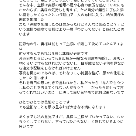
そんな中、主様は奥様の睡眠不足や心身の疲労を感じていたにも
かかわらず、奥様の気持ちも考えず、ただ自分が無性に子供と添
い寝をしたくなったという理由で二人の布団に入り、結果奥様の
睡眠を邪魔した
また「睡眠を邪魔したのは悪かったけどそんなに怒ること？」と
いう主様の態度で奥様はより一層『わかってない』と感じたと思
います
初節句の件、奥様は前もって主様に相談して決めていたんですよ
ね
何かするんであれば奥様は準備が必要です
お寿司をとるといってもお母様が一緒なら部屋を掃除し、お吸い
物くらいは作らなければいけないし、目が離せない子供を見なが
ら注文や配膳をしなければいけません
写真を撮るのであれば、それなりに小綺麗な格好、服やお化粧を
したいと思います
それを当日の思い付きで言われたら、私だったら「なんでもう少
し私のことを考えてくれないんだろう？」「だったら前もって言
ってくれればいいのに」と決して良い気持ちで応対出来ないです
ひとつひとつは些細なことです
でも些細なことも積み重なれば大きな不満になります
あくまでも私の意見ですが、奥様は主様が『わかってない、わか
ろうとしてくれない、言ってもわからない』と感じているように
思います