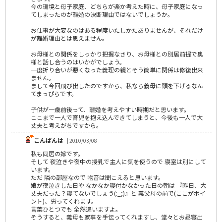
今の環境と母子家庭、どちらが楽か考えた時に、母子家庭になっ
てしまったのが離婚の決断理由ではないでしょうか。
お仕事が大変なのはある程度いたしかたありませんが、それだけ
が離婚理由とは思えません。
お母様との関係をしっかり把握なさり、お母様との別居前提で奥
様と話し合うのはいかがでしょう。
一度折り合いが悪くなった義理の親とそう簡単に関係は修復出来
ません。
まして今回飛び出したのですから、私なら義母に頭を下げるなん
てまっぴらです。
子供が一歳前後って、離婚を考えやすい時期だと思います。
ここまで一人で育児を抱え込んできてしまうと、今後も一人で大
丈夫と考えがちですから。
こんばんは
| 2010/03/08
私も同居の嫁です。
そして 夜泣きや夜中の授乳で主人に気を使うので 寝室は別にして
います。
ただ 隣の部屋なので 物音は聞こえると思います。
娘が夜泣きした日や なかなか寝付かなかった日の朝は 『昨日、大
丈夫だった？寝てないでしょう(:_;)』と 義父母の前で(ここがポイ
ント)、労ってくれます。
言葉ひとつでも 全然違いますよ。
そうすると、義母も家事を手伝ってくれますし、堂々とお昼寝出