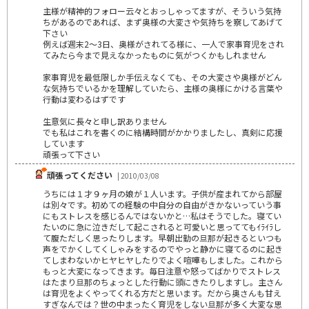
主様が精神的フォロー云々とおっしゃってますが、そういう気持
ちがあるのであれば、まず奥様の大変さや気持ちを察してあげて
下さい
例えば週末2～3日、奥様がされてる様に、一人で家事育児をされ
てみたら今まで見えなかったものに気がつくかもしれません
家事育児を最低限しか手伝えなくても、その大変さや奥様がどん
な気持ちでいるかを理解していたら、主様の奥様にかける言葉や
行動は変わるはずです
生意気に長々と申し訳ありません
でも私はこれを書くのに結構時間がかかりましたし、真剣に応援
しています
頑張って下さい
頑張ってください
| 2010/03/08
うちには１才９ヶ月の娘が１人います。子供が産まれてから部屋
は別々です。初めての経験の中自分の自由がきかないっていう事
にもストレスを感じるんではないかと…私はそうでした。寝てい
たいのに急に泣きだして起こされると可愛いと思っててもｲﾗｲﾗし
て腹ただしく思ったりします。早朝出勤の旦那が起きるといつも
声をでかくしてくしゃみをするのでやっと静かに寝てるのに起き
てしまわないかヒヤヒヤしたりでよく喧嘩もしました。これから
もっと大変になってきます。毎日注意や怒ってばかりでストレス
はたまり旦那のちょっとした行動に頭にきたりしますし。主さん
は育児をよくやってくれる方だと思います。だから奥さんも甘え
すぎなんでは？世の中まったく育児をしない旦那が多く大変な思