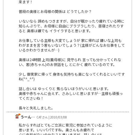
来ます！
普段の奥様とお母様の関係は どうでしたか？
いないなら 諦めもつきますが、自分が眠かったり疲れている時に
知らんぷりで、お母様に自由にブラブラしたり、昼寝されたりす
ると 奥様は嫌でも イライラすると思います。
お仕事している主様も大変でしょうが 家に帰れば 嫌いな上司も
わがままを言う客もいないでしょう？(主様がどんなお仕事をして
いるかわかりませんが…)
奥様は24時間 上司(義母様)に 見守られ 言っても分かってくれな
い、客(赤ちゃん)のお世話をし とにかく 疲れているのです。
少し 御実家に帰って 身体も気持ちも楽になってくれるといいです
ね(*^_^*)
話し合いは ゆっくりと 焦らないほうがいいと思います。
奥様や赤ちゃんに会えず、さみしいと思いますが…主様も頑張っ
てくださいね！
長々と失礼しました。
うーん…
CATさん | 2010/03/08
私からすればとてもご立派に育児に参加されているように
思います。いいパパですね。奥さんもお疲れで
心に余裕がないのかな？と思いますが、話し合いは