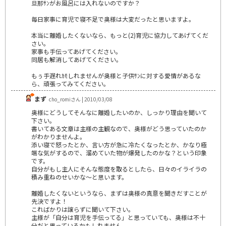
旦那ｻﾝがお風呂には入れないのですか？
毎日家事に育児で寝不足で奥様は大変だったと思いますよ。
本当に離婚したくないなら、もっと(2)育児に協力してあげてくだ
さい。
家事も手伝ってあげてください。
同居も解消してあげてください。
もぅ手遅れｶﾓしれませんが奥様と子供ｻﾝに対する愛情があるな
ら、頑張ってみてください。
まず
cho_romiさん | 2010/03/08
奥様にどうしてそんなに離婚したいのか、しっかり理由を聞いて
下さい。
書いてある文章は主様の主観なので、奥様がどう思っていたのか
がわかりませんよ。
添い寝で怒ったとか、言い方が急に冷たくなったとか、かなり極
端な気がするので、溜めていた物が爆発したのかな？という印象
です。
自分がもし主人にそんな態度を取るとしたら、日々のイライラの
積み重ねのせいかな～と思います。
離婚したくないというなら、まずは奥様の真意を聞きだすことが
先決ですよ！
こればかりは譲らずに聞いて下さい。
主様が「自分は育児を手伝ってる」と思っていても、奥様は不十
分だと思っているかもしれません。