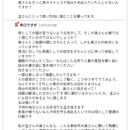
奥さんもきっと色々ストレスや悩みため込んでいたんじゃないん
ですか？
主さんにとって良い方向に進むことを願ってます。
辛口ですが
| 2010/03/08
男としての器が足りないような気がして、そこが奥さんも頼りな
く感じでいるのではないでしょうか？
奥さんとご両親の間にきちんと入って、しかも奥さんの味方にな
っていますか？
育児に対しても男親としての信念をきちんと心に持って参加して
いますか？
離婚だけはしたくない…ならばこんな所で人妻の意見を聞く前に
自分の妻の話に耳を傾けてください
向き合ってください
一度は愛し合って結婚したんですよね？
人の意見がこうだったからこう動く、こうゆう手ででてみよう、
なんですか？それじゃ貴方の気持ちは伝わりませんよ
自分の気持ちと向き合って、奥さんと向き合って！
同居は解消した方がいいです 家に親がいるからいいとか、主さん
にも甘えがあるように感じます
女は強いです
子供の為ならどんな状況でも生き抜きます
家長が頼りないなら子供を守る為去るというのは母として普通の
行動です
私が主さんの奥さんなら、こんな事余所の奥さんに聞いて馬鹿に