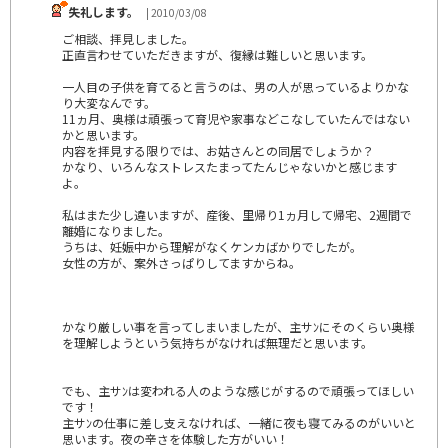
失礼します。
| 2010/03/08
ご相談、拝見しました。
正直言わせていただきますが、復縁は難しいと思います。
一人目の子供を育てると言うのは、男の人が思っているよりかな
り大変なんです。
11ヵ月、奥様は頑張って育児や家事などこなしていたんではない
かと思います。
内容を拝見する限りでは、お姑さんとの同居でしょうか？
かなり、いろんなストレスたまってたんじゃないかと感じます
よ。
私はまた少し違いますが、産後、里帰り1ヵ月して帰宅、2週間で
離婚になりました。
うちは、妊娠中から理解がなくケンカばかりでしたが。
女性の方が、案外さっぱりしてますからね。
かなり厳しい事を言ってしまいましたが、主サﾝにそのくらい奥様
を理解しようという気持ちがなければ無理だと思います。
でも、主サﾝは変われる人のような感じがするので頑張ってほしい
です！
主サﾝの仕事に差し支えなければ、一緒に夜も寝てみるのがいいと
思います。夜の辛さを体験した方がいい！