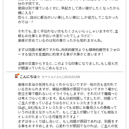
分の子供です｡
普段は別で寝ているくせに､早起きして添い寝がしたくなったから
横に入る?
恐らく､自分に都合のいい事(したい事)にしか協力してこなかった
のでは…?
それでも､全く手伝わない方もたくさんいらっしゃいますので､主
様もお仕事とお手伝い大変だったでしょうけど…
奥様が求めているのは別の事だったかも知れませんね｡
まずは同居の解消ですかね｡肉体的疲労よりも精神的疲労をフォロ
ーする協力を全面的に約束する事が大事かと思います！
主様の文面からすると､このような印象になりました｡もし捉え方
が間違っていたらごめんなさい｡
こんにちは☆
セナ☆ルイさん | 2010/03/08
奥様の本当の気持ちがよくわからないですが…他の方も言われて
いる方おられますが、嫁姑の関係が原因ではないですか？確かに
夜泣き等で眠れないとイライラもしますが、それだけで離婚→と
は考えづらいと思います。私も以前同居してましたが、同居って
ご主人が思っているよりはるかにストレスたまりますよ
(&gt;_&lt;)私もストレスたまっても旦那にお義母さんの愚痴って
いうのは言えなかったんで、もしご主人が聞いてなくても相当ス
トレスがたまっている可能性大ですよ！
まずはゆっくり話し合いと、もし同居が原因であれば、別居をす
る事をおすすめします。心変わりが原因でなければ、ご主人の気