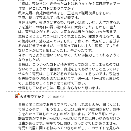
主様は、夜泣きに付き合ったコトはありますか？毎日寝不足で一
年間、過ごしたコトはありますか？
私は先月、育児休暇が終了し、正社員で職場復帰しました。
正直、働いて夜眠れている方が楽です。
育児休暇中、夜泣きはするわ、後追いは激しいわ、大泣きする息
子を連れての毎日の買い物は本当に大変でした。しかし、主人
は、育児は女がするもの、大変なのは当たり前といった考えで、
主様と同じようなコトはしてくれましたが、離婚を考える位、私
の気持ちは、落ち込んでいました。子育ては、大変だし、苦労す
るのは我慢できますが、一番解ってほしい主人に理解してもらえ
ないコトがとても悔しかったし、辛かったです。
今は、同じように働いているので、だいぶ協力してくれるように
なりましたが。
奥様は、こういったコトが積み重なって爆発してしまったのでは
ないのでしょうか？主様は、育児をしてあげていると思っていま
せんか？育児は、してあげるのではなく、するものです。夜泣き
も夫婦で乗り切るものだと思います。週一回、月一回でも良いの
で、奥様をゆっくり休ませてあげて下さい。
仕事をしているからは、理由にならないと思います。
大丈夫ですか？
| 2010/03/08
奥様と同じ立場でお答えできないかもしれませんが、同じ女とし
て感じる事は、「もうちょっと自分自身や子供に向き合い、気持
ちをわかってほしかった」のだと思います。どういう形にせよ、
離婚宣告がでる程いっぱいいっぱいになるには思い詰めるだけの
理由があるはず。喧嘩での口論は、きっかけでしかありません。
育児や同居に関する悩みってつきものだし、このサイトを見られ