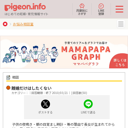
月齢別に
LINE
さがす
登録
はじめての妊娠・育児情報サイト
お悩み相談室
MENU
相談
離婚だけはしたくない
カテゴリー：｜回答期限：終了 2010/03/21｜ | 回答数(50)
ポストする
LINEで送る
子供の夜鳴き・朝の目覚まし時計・等の理由で長女が生まれてから