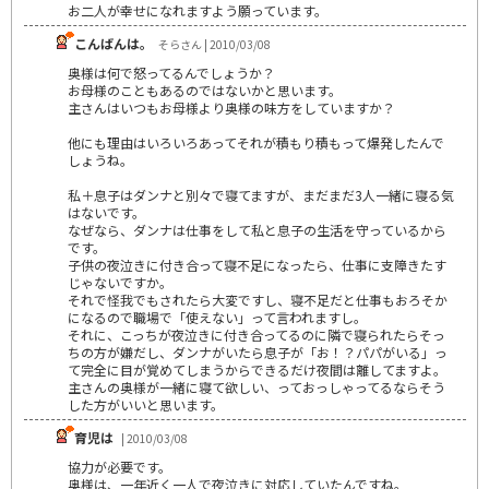
お二人が幸せになれますよう願っています。
こんばんは。
そらさん | 2010/03/08
奥様は何で怒ってるんでしょうか？
お母様のこともあるのではないかと思います。
主さんはいつもお母様より奥様の味方をしていますか？
他にも理由はいろいろあってそれが積もり積もって爆発したんで
しょうね。
私＋息子はダンナと別々で寝てますが、まだまだ3人一緒に寝る気
はないです。
なぜなら、ダンナは仕事をして私と息子の生活を守っているから
です。
子供の夜泣きに付き合って寝不足になったら、仕事に支障きたす
じゃないですか。
それで怪我でもされたら大変ですし、寝不足だと仕事もおろそか
になるので職場で「使えない」って言われますし。
それに、こっちが夜泣きに付き合ってるのに隣で寝られたらそっ
ちの方が嫌だし、ダンナがいたら息子が「お！？パパがいる」っ
て完全に目が覚めてしまうからできるだけ夜間は離してますよ。
主さんの奥様が一緒に寝て欲しい、っておっしゃってるならそう
した方がいいと思います。
育児は
| 2010/03/08
協力が必要です。
奥様は、一年近く一人で夜泣きに対応していたんですね。