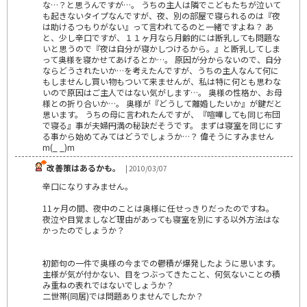
な…？と思うんですが…。 うちの主人は隣でこどもたちが泣いて
も起きないタイプなんですが、夜、別の部屋で寝られるのは『夜
は助けるつもりがない』って言われてるのと一緒ですよね？ あ
と、少し辛口ですが、１１ヶ月なら月齢的には断乳しても問題な
いと思うので『夜は自分が寝かしつけるから。』と断乳してしま
って奥様を寝かせてあげるとか…。 原因が分からないので、自分
ならどうされたいか…を考えたんですが、うちの主人なんて何に
もしませんし買い物もついて来ませんが、私は特に何とも思わな
いので原因はご主人ではない気がします…。 奥様の性格か、お母
様との折り合いか…。 奥様が『どうして離婚したいか』が鍵だと
思います。 うちの母に言われたんですが、『喧嘩しても同じ布団
で寝る』事が夫婦円満の秘訣だそうです。 まずは寝室を同じにす
る事から始めてみてはどうでしょうか…？ 偉そうにすみません
m(_ _)m
改善策はあるかも。
| 2010/03/07
辛口になりすみません。
11ヶ月の間、夜中のことは奥様に任せっきりだったのですね。
夜泣や目覚ましなど理由があっても寝室を別にする以外方法はな
かったのでしょうか？
初節句の一件で奥様の今までの鬱積が爆発したように思います。
主様が気が付かない、目をつぶってきたこと、何気ないことの積
み重ねの表れではないでしょうか？
二世帯(同居)では問題ありませんでしたか？