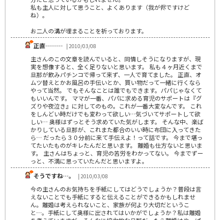
私も主人に対して思うこと、よくあります（我が侭ですけど
ね）。
お二人の溝が埋まることを祈っております。
正直………
| 2010/03/08
主さんのこの文章を読んでいると、同情しそうになりますが、現
実を想像すると、全く足りないと思います。 私も４ヶ月近くまで
旦那が飲みパチンコで帰って来ず、一人で育てました。 正直、オ
ムツ替えとかお風呂の手伝いとか、買い物だって一緒に行くなら
やって当然。 でもそんなことは誰でもできます。パパじゃなくて
もいいんです。 ママが一番、パパに求める育児のサポートは『グ
ズりや夜泣き』に対してのもの。これが一番大変なんです。 これ
をしんどい時だけでも変わって欲しい…気づいてサポートして欲
しい… 奥様はずっとそう求めていた気がします。 そんな中、楽ば
かりしている旦那が、これまた都合のいい時に布団に入ってきた
ら… だったら３０分前に来て手伝えよ！って話です。 今まで堪っ
てたいたものがキレたんだと思います。 離婚も仕方ないと思いま
す。 主さんはちょっと、育児の苦労をわかってない。 今までずー
っと、不満に思っていたんだと思いますよ。
そうですね…。
| 2010/03/08
今の主さんのお気持ちを手紙にしてはどうでしょうか？普段は言
えないことでも手紙にすると伝えることができるかもしれませ
ん。離婚は考えられないこと、家族が何より大切だというこ
と…。手紙にして奥様に出されてはいかがでしょうか？私は離婚