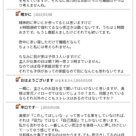
を考えていますが、そんなに協力的な旦那だったら離婚はやっぱ
り考えませんね。
確かに
| 2010/03/08
精神的に辛いとか参ってるとは思いますけど
４時間連続で寝れてるなら夜泣きは酷くないです。うちは１時間
おきです。もう１歳超えましたけどそれでも続いてます。
夜中に添い寝しただけで離婚だなんて
ちょっと私には考えられません。
ちなみに我が家は子供３人いますけど
主人が仕事の日は朝７時～夜２３時までいません。
なのでほぼ母子家庭状態ですが
それでも子供があっての家庭なので別になんとも思わないですよ
おはようございます
はるまるさん | 2010/03/08
一概に、主さんのお話を全て聞いてはいけないと思いますが、奥
様は育児ノイローゼではないでしょうか？また、同居されている
ならそれ以外のこともストレスはあるのではないですか？
辛口です…
| 2010/03/08
奥様が『これしてほしいな…』って思ってる事をしていなければ､
それは『協力』ではなく『自己満足』でしかないと思います｡
私から言わせると､一番しんどぃ夜泣きを奥様一人に押し付けとい
て…ってゆう感じですね｡
旦那様も仕事で大変なのは分かります｡でも､夜泣きしてるのは自