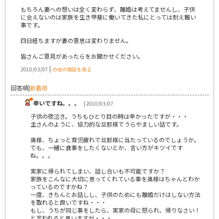
もちろん妻への想いは全く変わらず、離婚は考えてませんし、子供
に会えないのは家族を生き甲斐に働いてきた私にとっては耐え難い
事です。
四日経ちますが妻の意思は変わりません。
皆さんご意見があったらをお聞かせください。
|
2010/03/07
の他の相談を見る
回答順
|
新着順
辛いですね。。。
| 2010/03/07
子供の夜泣き。うちもひとり目の時は辛かったですが・・・
主さんのように、協力的な旦那様でうらやましい話です。
奥様、ちょっと育児疲れで旦那様に当たっているのでしょうか。
でも、一緒に食事をしたくないとか、言い方がキツイです
ね。。。
実家に帰られてしまい、話し合いも不可能ですか？
家族をこんなに大切に思ってくれている事を奥様はちゃんとわか
っているのですかね？
一度、きちんとお話しし、子供のためにも離婚だけはしない方法
を取れると良いですね・・・
もし、うちが同じ事をしたら、実家の母に怒られ、帰りなさい！
と言われると思いますが・・・