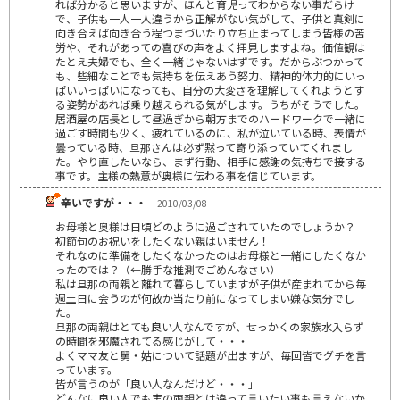
れば分かると思いますが、ほんと育児ってわからない事だらけ
で、子供も一人一人違うから正解がない気がして、子供と真剣に
向き合えば向き合う程つまづいたり立ち止まってしまう皆様の苦
労や、それがあっての喜びの声をよく拝見しますよね。価値観は
たとえ夫婦でも、全く一緒じゃないはずです。だからぶつかって
も、些細なことでも気持ちを伝えあう努力、精神的体力的にいっ
ぱいいっぱいになっても、自分の大変さを理解してくれようとす
る姿勢があれば乗り越えられる気がします。うちがそうでした。
居酒屋の店長として昼過ぎから朝方までのハードワークで一緒に
過ごす時間も少く、疲れているのに、私が泣いている時、表情が
曇っている時、旦那さんは必ず黙って寄り添っていてくれまし
た。やり直したいなら、まず行動、相手に感謝の気持ちで接する
事です。主様の熱意が奥様に伝わる事を信じています。
辛いですが・・・
| 2010/03/08
お母様と奥様は日頃どのように過ごされていたのでしょうか？
初節句のお祝いをしたくない親はいません！
それなのに準備をしたくなかったのはお母様と一緒にしたくなか
ったのでは？（←勝手な推測でごめんなさい）
私は旦那の両親と離れて暮らしていますが子供が産まれてから毎
週土日に会うのが何故か当たり前になってしまい嫌な気分でし
た。
旦那の両親はとても良い人なんですが、せっかくの家族水入らず
の時間を邪魔されてる感じがして・・・
よくママ友と舅・姑について話題が出ますが、毎回皆でグチを言
っています。
皆が言うのが「良い人なんだけど・・・」
どんなに良い人でも実の両親とは違って言いたい事も言えないか