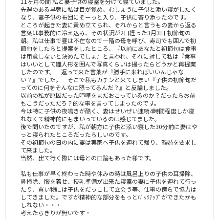
11ヶ月の間 私と妻子供の寝室を分けて寝ていました。
先週のある早朝に私は目が覚め、むしょうに子供と添い寝がしたく
なり、妻子供の布団にそーっと入り、子供に寄り添ったのです。
ところが起きた妻に責め立てられ、それからと言うもの妻から返る
言葉は事務的に冷え込み、その状況が2日経った3月3日 初節句の
朝。私は仕事で昼は不在なので一階の母を呼び、寿司でも囲んで初
節句をしたらと提案をしたところ、『以前にあなたと初節句は食事
は用意しないと決めたでしょ』と言われ、それに対して私は『食事
はいいとして雛人形を囲んで写真くらいは撮ったらどうかと再提案
したのです。 返って来た言葉が『勝手に来ればいいんじゃな
い？』でした。 そこで私もカチンと来てしまい『子供の初節句だ
ってのに何をそんなに怒ってるんだ？』と反論しました。
以前の私が原因だった喧嘩をまだおこっているのか？だったらお前
もこうだっただろ？的な事を言ってしまったのです。
今は特に子供の夜鳴きが酷く、妻はせいぜい連続4時間程度しか寝
れなくて精神的にもまいっているのは感じてました。
後で聞いたのですが、私が朝方に子供と添い寝した30分前に妻はや
っと寝られたところだったらしいのです。
その初節句の日の内に妻は実家へ子供を連れて帰り、離婚を要求し
て来ました。
当然、出て行く際には母との口論もあった様です。
私も仕事が早く終わった時や休みの時は風呂上りの子供の耳掃除、
鼻掃除、服を着せ、授乳準備が出来た寝室の妻に子供を連れて行っ
たり、買い物には子供をだっこして立会う等、仕事の傍らで協力は
してきました。ですが精神的な部分をもっとﾊﾞｯｸｱｯﾌﾟができたかも
しれない・・・
考えたらきりが無いです・