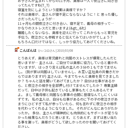
お子さんが生まれてからの11ヶ月、奥様は一人で夜泣きに向き合
ってたんですね(T_T)
寝室を別にしようという提案は奥様ですか？
それは奥様が、主さんが寝不足にならないように！と 思った優し
さだったんでしょうが…
11ヶ月もの間夜泣きに付き合い、寝不足で、義母の相手って…
かなりのストレスだと思いますよ(&gt;_&lt;)
離婚したくないなら、奥様を迎えに行って これからもっと育児を
手伝う。夜泣きにも参戦すると伝えてみてはいかがでしょう？
もちろん口だけではなく、しっかり協力してあげてくださいね。
こんばんは
ひぃコロさん | 2010/03/08
とりあえず、奥様は育児疲れと同居のストレスが爆発したんだと
思いますが… 主さんは、ご自分では奥様に協力していると書かれ
ていますが、はっきり言えば私の主人の３分の１もできてません
し。 (我が家は同居はしていませんし、お互い正社員の共働きだか
らではありますが) 主さんは、今までちゃんと奥様を見てきました
か？ ちゃんと話を聞いてあげてましたか？ 自分は仕事があるか
ら、と夜泣きの相手を全部押し付けてませんでしたか？ 専業主婦
だって、日中は子供も起きているし家事もたくさんあるんです
よ。 まして義母様と同居なら家事の合間に昼寝なんてしにくいは
ずです。 私の主人は、自分も仕事があるのに下の子の夜泣きがあ
まりにひどすぎて私が参っていたら、何も言わずに夜泣きの相手
を代わってくれるようになりました。 それがどんなにありがたか
ったか。 多分、主さんが精神的にも肉体的にもサポートが足りな
かった結果なんだろうと思います。 とりあえず、まずは思い当た
る事を謝って、奥様がどうして欲しかったのかを聞いてあげてく
ださい。