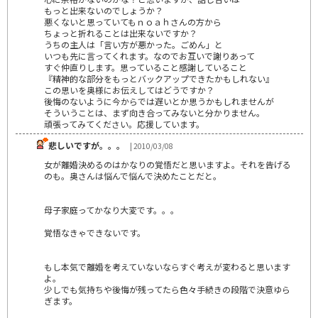
もっと出来ないのでしょうか？
悪くないと思っていてもｎｏａｈさんの方から
ちょっと折れることは出来ないですか？
うちの主人は「言い方が悪かった。ごめん」と
いつも先に言ってくれます。なのでお互いで謝りあって
すぐ仲直りします。思っていること感謝していること
『精神的な部分をもっとバックアップできたかもしれない』
この思いを奥様にお伝えしてはどうですか？
後悔のないように今からでは遅いとか思うかもしれませんが
そういうことは、まず向き合ってみないと分かりません。
頑張ってみてください。応援しています。
悲しいですが。。。
| 2010/03/08
女が離婚決めるのはかなりの覚悟だと思いますよ。それを告げる
のも。奥さんは悩んで悩んで決めたことだと。
母子家庭ってかなり大変です。。。
覚悟なきゃできないです。
もし本気で離婚を考えていないならすぐ考えが変わると思います
よ。
少しでも気持ちや後悔が残ってたら色々手続きの段階で決意ゆら
ぎます。