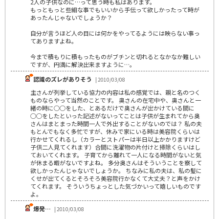
2人の子供なのに…って思う時も私はあります。
もっともっと些細な事でもいいから手伝って欲しかったって時が
あったんじゃないでしょうか？
自分が言うほど人の目には何かをやってるようには映らない事っ
てありますよね。
今まで積もりに積もったものがブチンと切れるとなかなか難しい
ですが、円満に解決出来ますように…。
認識のズレがありそう
| 2010/03/08
主さんが列挙している協力の内容は私の感覚では、親と名のつく
ものならやって当然のことです。 奥さんの在宅中や、奥さんと一
緒の時に○○をした、とあるだけで奥さんが出かけている間に
○○をしたといった記述がないってことは子供が生まれてから奥
さんはまとまった時間一人で外出することがないのでは？ 私の夫
もとんでもなく多忙ですが、休みで家にいる時は美容院くらいは
行かせてくれるし（カラーとストパーは半日以上かかりますけど
子供二人見てくれます）合間に洗濯物の片付けと掃除くらいはし
ておいてくれます。 子育てから離れて一人になる時間がないと気
が休まる暇がないですよね。 多分奥さんはそういうことを察して
欲しかったんじゃないでしょうか。 ちなみに私の夫は、私の髪に
くせが出てくるとそろそろ美容院行かなくて大丈夫？と声をかけ
てくれます。 そういうちょっとした気づかいって嬉しいものです
よ。
爆発…
| 2010/03/08