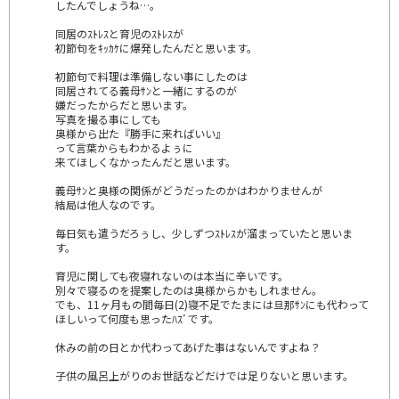
したんでしょうね…。
同居のｽﾄﾚｽと育児のｽﾄﾚｽが
初節句をｷｯｶｹに爆発したんだと思います。
初節句で料理は準備しない事にしたのは
同居されてる義母ｻﾝと一緒にするのが
嫌だったからだと思います。
写真を撮る事にしても
奥様から出た『勝手に来ればいい』
って言葉からもわかるよぅに
来てほしくなかったんだと思います。
義母ｻﾝと奥様の関係がどうだったのかはわかりませんが
結局は他人なのです。
毎日気も遣うだろぅし、少しずつｽﾄﾚｽが溜まっていたと思いま
す。
育児に関しても夜寝れないのは本当に辛いです。
別々で寝るのを提案したのは奥様からかもしれません。
でも、11ヶ月もの間毎日(2)寝不足でたまには旦那ｻﾝにも代わって
ほしいって何度も思ったﾊｽﾞです。
休みの前の日とか代わってあげた事はないんですよね？
子供の風呂上がりのお世話などだけでは足りないと思います。