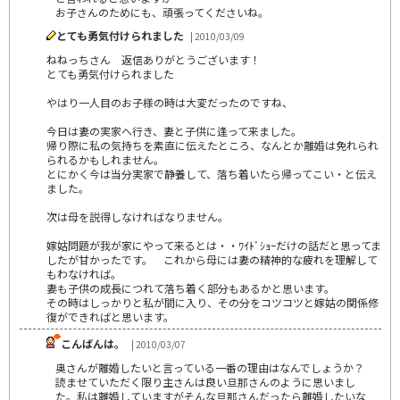
お子さんのためにも、頑張ってくださいね。
とても勇気付けられました
| 2010/03/09
ねねっちさん 返信ありがとうございます！
とても勇気付けられました
やはり一人目のお子様の時は大変だったのですね、
今日は妻の実家へ行き、妻と子供に逢って来ました。
帰り際に私の気持ちを素直に伝えたところ、なんとか離婚は免れられ
られるかもしれません。
とにかく今は当分実家で静養して、落ち着いたら帰ってこい・と伝え
ました。
次は母を説得しなければなりません。
嫁姑問題が我が家にやって来るとは・・ﾜｲﾄﾞｼｮｰだけの話だと思ってま
したが甘かったです。 これから母には妻の精神的な疲れを理解して
もわなければ。
妻も子供の成長につれて落ち着く部分もあるかと思います。
その時はしっかりと私が間に入り、その分をコツコツと嫁姑の関係修
復ができればと思います。
こんばんは。
| 2010/03/07
奥さんが離婚したいと言っている一番の理由はなんでしょうか？
読ませていただく限り主さんは良い旦那さんのように思いまし
た。私は離婚していますがそんな旦那さんだったら離婚したいな