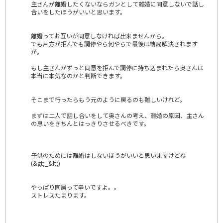
主さんが離婚したくないならガンとして離婚に同意しないで話し
合いをしたほうがいいと思います。
離婚ってお互いが同意しなければ出来ませんから。
でも片方が拒んでも調停やら何やらで最後は結局解決されます
が。
もし主さんがずっと同意を拒んで調停に持ち込まれたら奥さんは
本当に本気なのかと判断できます。
そこまで行ったらもう元のように戻るのも難しいけれど。
まずは二人で話し合いをして奥さんの考え、離婚の原因、主さん
の思いをきちんとはっきりさせるべきです。
子供のためには離婚はしないほうがいいと思いますけどね
(&gt;_&lt;)
やっぱり同居って辛いですよ。。
ストレスたまります。