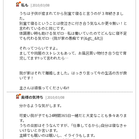
私も
| 2010/03/08
うちは子供が産まれてから別室で寝ると言うのが３年続きまし
た。
別室で寝るということは夜泣きに付き合う気なんか更々無い！と
言われているのと同じです。
体調悪い時も助ける気ゼロ…私は働いていたのでどんなに寝不足
でも代わる気ゼロ…(我が家の愚痴です(&gt;_&lt;))
それってつらいですよ。
ましてや同居のストレスもあって、お風呂買い物付き合う位で育
児してます!!って言われたら…
我が家はそれで離婚しました。はっきり言って今の生活の方が良
いです！
主さんは頑張ってくださいね!!
奥様の気持ち
| 2010/03/08
分かるような気がします。
可愛い我が子でも24時間365日一緒だと大変なことも多々ありま
す。
うちの旦那はそうなんですが、｢仕事してるから｣自分は寝なきゃ
いけないとか言います。
主婦でも眠いのは眠いし、イライラもします。