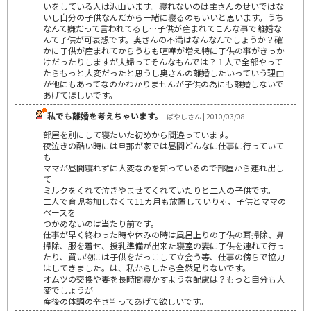
いをしている人は沢山います。寝れないのは主さんのせいではな
いし自分の子供なんだから一緒に寝るのもいいと思います。うち
なんて嫌だって言われてるし…子供が産まれてこんな事で離婚な
んて子供が可哀想です。奥さんの不満はなんなんでしょうか？確
かに子供が産まれてからうちも喧嘩が増え特に子供の事がきっか
けだったりしますが夫婦ってそんなもんでは？１人で全部やって
たらもっと大変だったと思うし奥さんの離婚したいっていう理由
が他にもあってなのかわかりませんが子供の為にも離婚しないで
あげてほしいです。
私でも離婚を考えちゃいます。
ばやしさん | 2010/03/08
部屋を別にして寝たいた初めから間違っています。
夜泣きの酷い時には旦那が家では昼間どんなに仕事に行っていて
も
ママが昼間寝れずに大変なのを知っているので部屋から連れ出し
て
ミルクをくれて泣きやませてくれていたりと二人の子供です。
二人で育児参加しなくて11カ月も放置していりゃ、子供とママの
ペースを
つかめないのは当たり前です。
仕事が早く終わった時や休みの時は風呂上りの子供の耳掃除、鼻
掃除、服を着せ、授乳準備が出来た寝室の妻に子供を連れて行っ
たり、買い物には子供をだっこして立会う等、仕事の傍らで協力
はしてきました。は、私からしたら全然足りないです。
オムツの交換や妻を長時間寝かすような配慮は？もっと自分も大
変でしょうが
産後の体調の辛さ判ってあげて欲しいです。