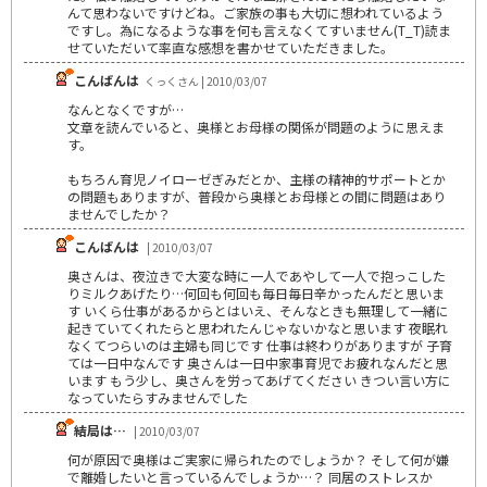
んて思わないですけどね。ご家族の事も大切に想われているよう
ですし。為になるような事を何も言えなくてすいません(T_T)読ま
せていただいて率直な感想を書かせていただきました。
こんばんは
くっくさん | 2010/03/07
なんとなくですが…
文章を読んでいると、奥様とお母様の関係が問題のように思えま
す。
もちろん育児ノイローゼぎみだとか、主様の精神的サポートとか
の問題もありますが、普段から奥様とお母様との間に問題はあり
ませんでしたか？
こんばんは
| 2010/03/07
奥さんは、夜泣きで大変な時に一人であやして一人で抱っこした
りミルクあげたり…何回も何回も毎日毎日辛かったんだと思いま
す いくら仕事があるからとはいえ、そんなときも無理して一緒に
起きていてくれたらと思われたんじゃないかなと思います 夜眠れ
なくてつらいのは主婦も同じです 仕事は終わりがありますが 子育
ては一日中なんです 奥さんは一日中家事育児でお疲れなんだと思
います もう少し、奥さんを労ってあげてください きつい言い方に
なっていたらすみませんでした
結局は…
| 2010/03/07
何が原因で奥様はご実家に帰られたのでしょうか？ そして何が嫌
で離婚したいと言っているんでしょうか…？ 同居のストレスか