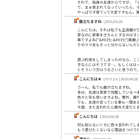
それで、独身の友達からですが、「
で、まぁ恵まれてるっていったら、
やっぱり子育てって大変ですもん。
腹立ちますね
| 2010/04/28
こんにちは。それは私でも正直腹が
家なのに家事をきちんとするのはす
事ですよね(*&#039;-&#039;*)素敵
そのママ友もきっと分からないんだと
遊ぶ約束をしてしまったのなら、こ
手な人にはそうです…。もしくはは
とそういう方はうるさいと思うので
こんにちは★
ひかりさん | 2010/04/28
う～ん、私でも腹が立ちますね。
多分、友達は実家で同居している＝
色々と気も使いますよね。案外、疲
でも、友達の言っている事も一理あ
今度、また言われたら案外大変だと
こんにちは
| 2010/04/28
何も知らないくせに色々言われてし
もう遊びたくないなら理由をつけてｷ
適当に