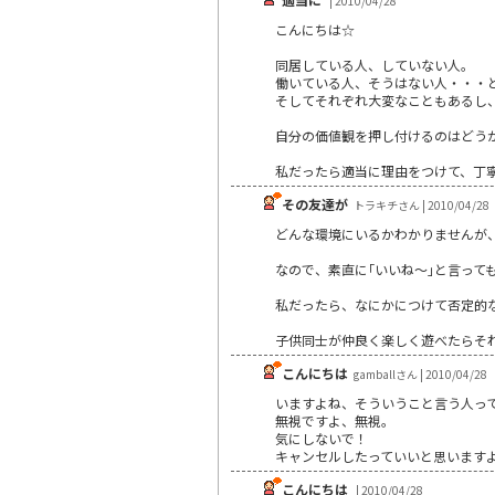
| 2010/04/28
こんにちは☆
同居している人、していない人。
働いている人、そうはない人・・・
そしてそれぞれ大変なこともあるし
自分の価値観を押し付けるのはどう
私だったら適当に理由をつけて、丁
その友達が
トラキチさん | 2010/04/28
どんな環境にいるかわかりませんが
なので、素直に｢いいね～｣と言って
私だったら、なにかにつけて否定的
子供同士が仲良く楽しく遊べたらそ
こんにちは
gamballさん | 2010/04/28
いますよね、そういうこと言う人っ
無視ですよ、無視。
気にしないで！
キャンセルしたっていいと思います
こんにちは
| 2010/04/28