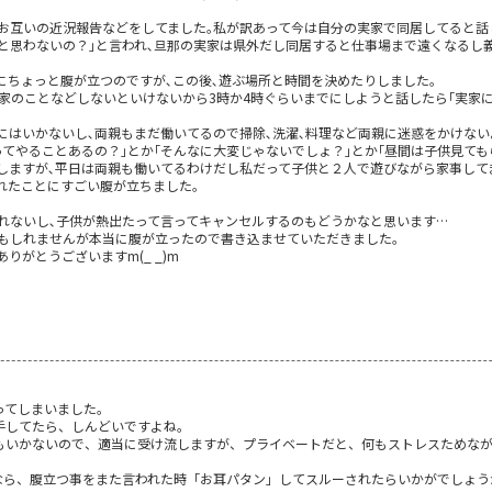
りお互いの近況報告などをしてました｡私が訳あって今は自分の実家で同居してると話
うと思わないの？｣と言われ､旦那の実家は県外だし同居すると仕事場まで遠くなるし
にちょっと腹が立つのですが､この後､遊ぶ場所と時間を決めたりしました｡
も家のことなどしないといけないから3時か4時ぐらいまでにしようと話したら｢実家
にはいかないし､両親もまだ働いてるので掃除､洗濯､料理など両親に迷惑をかけない
てやることあるの？｣とか｢そんなに大変じゃないでしょ？｣とか｢昼間は子供見ても
しますが､平日は両親も働いてるわけだし私だって子供と２人で遊びながら家事して
れたことにすごい腹が立ちました｡
れないし､子供が熱出たって言ってキャンセルするのもどうかなと思います…
もしれませんが本当に腹が立ったので書き込ませていただきました｡
がとうございますm(_ _)m
ってしまいました。
手してたら、しんどいですよね。
もいかないので、適当に受け流しますが、プライベートだと、何もストレスためな
なら、腹立つ事をまた言われた時「お耳パタン」してスルーされたらいかがでしょう