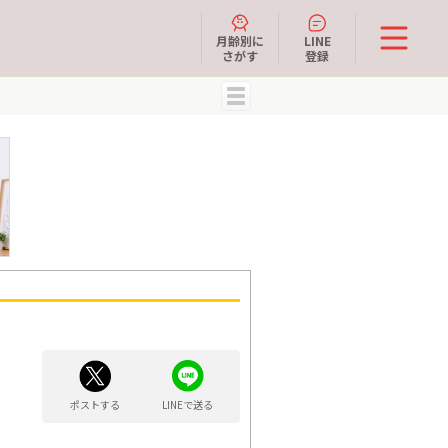
月齢別に
LINE
さがす
登録
MENU
ポストする
LINEで送る