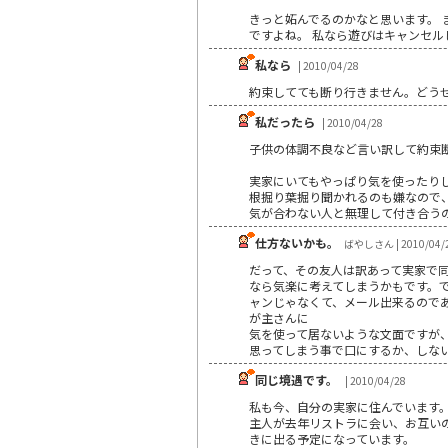
きっと妬んでるのかなと思います。 
ですよね。 私なら遊びはキャンセ
私なら
| 2010/04/28
約束してても断り行きません。どう
私だったら
| 2010/04/28
子供の体調不良など言い訳して約
実家にいてもやっぱり気を使った
根掘り葉掘り聞かれるのも嫌なので、
気が合わない人と無理して付き合う
仕方ないかも。
ばやしさん | 2010/04/
だって、その友人は訳あって実家で
なら気楽に考えてしまうかもです。
ャンじゃなくて、メール出来るので
が主さんに
気を使って居ないような文面ですが
思ってしまう事で口にするか、しな
同じ境遇です。
| 2010/04/28
私も今、自分の実家に住んでいます
主人が去年リストラに会い、お互い
きに出る予定になっています。