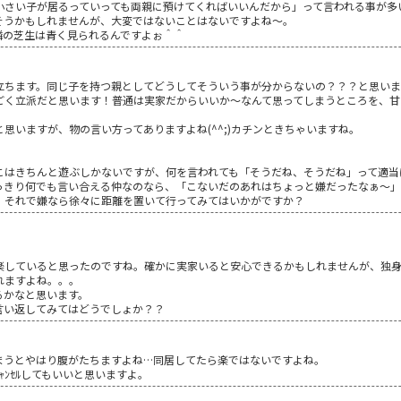
小さい子が居るっていっても両親に預けてくればいいんだから」って言われる事が多
そうかもしれませんが、大変ではないことはないですよね～。
隣の芝生は青く見られるんですよぉ＾＾
立ちます。同じ子を持つ親としてどうしてそういう事が分からないの？？？と思いま
ごく立派だと思います！普通は実家だからいいか～なんて思ってしまうところを、甘
♪
思いますが、物の言い方ってありますよね(^^;)カチンときちゃいますね。
こはきちんと遊ぶしかないですが、何を言われても「そうだね、そうだね」って適当
っきり何でも言い合える仲なのなら、「こないだのあれはちょっと嫌だったなぁ～」
。それで嫌なら徐々に距離を置いて行ってみてはいかがですか？
楽していると思ったのですね。確かに実家いると安心できるかもしれませんが、独
れますよね。。。
るかなと思います。
言い返してみてはどうでしょか？？
まうとやはり腹がたちますよね…同居してたら楽ではないですよね。
ｬﾝｾﾙしてもいいと思いますよ。