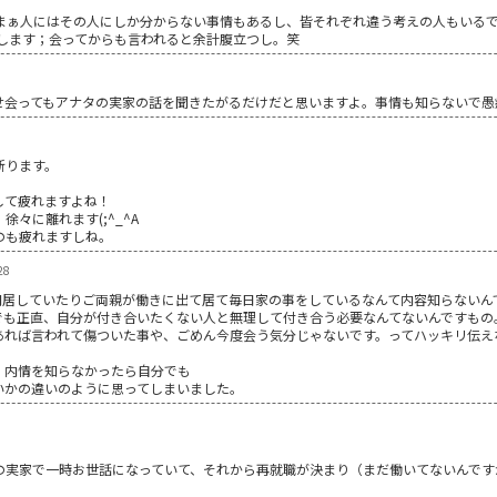
まぁ人にはその人にしか分からない事情もあるし、皆それぞれ違う考えの人もいるでしょ
ルします；会ってからも言われると余計腹立つし。笑
せ会ってもアナタの実家の話を聞きたがるだけだと思いますよ。事情も知らないで愚
束断ります。
りして疲れますよね！
徐々に離れます(;^_^A
のも疲れますしね。
28
同居していたりご両親が働きに出て居て毎日家の事をしているなんて内容知らないん
でも正直、自分が付き合いたくない人と無理して付き合う必要なんてないんですもの
あれば言われて傷ついた事や、ごめん今度会う気分じゃないです。ってハッキリ伝え
、内情を知らなかったら自分でも
いかの違いのように思ってしまいました。
。
の実家で一時お世話になっていて、それから再就職が決まり（まだ働いてないんです