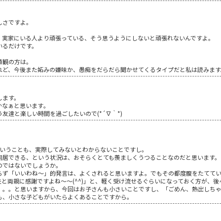
しさですよ。
、実家にいる人より頑張っている、そう思うようにしないと頑張れないんですよ。
いるだけです。
値観の方は。
れど、今後また妬みの嫌味か、愚痴をだらだら聞かせてくるタイプだと私は読みます
します。
かなぁと思います｡
友達と楽しい時間を過ごしたいので(*´∇｀*)
ということも、実際してみないとわからないことですし。
同居できる、という状況は、おそらくとても羨ましくうつることなのだと思います。
のではないでしょうか。
らず「いいわね～」的発言は、よくされると思いますよ。でもその都度腹をたててい
両親に感謝ですよね～～(^^)」と、軽く受け流せるぐらいになっておく方が、後々楽
。。。と思いますから、今回はお子さんも小さいことですし、「ごめん、熱出しち
も、小さな子どもがいたらよくあることですから。