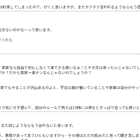
回は約束してしまったので、行くと思いますが、まだチクチク言われるようならもう
仕方ないのかな～って思います。
だったら
、実家なら自由で何もしなくて楽できる良いなぁ！とその方は思ったんじゃないで
すか？だから実家＝楽チンなんじゃないのでしょうか？
実家でもやることが沢山あるのよと、平日は親が働いていることや家事は自分がやっ
まり気にせず遊んで、自分のルールで例えば15時には帰るときっぱり言っても良い
、また同じようならもう会わないと思います。
り、悪意があって言うひともいますから…その場はただの妬みだと思って聞き流しま