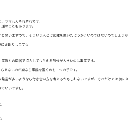
と、ママも人それぞれです。
、逆のこともあります。
かと思いますので、そういう人とは距離を置いたほうがよいのではないのでしょう
寧にお断りします☆
、実親との同居で協力してもらえる部分が大きいのは事実です。
もらえないのが嫌なら距離を置くのも一つの手です。
な発言が多いようなら付き合い方を考えるかもしれないですが、それだけでは 気に
れでいいですし。
て。
よ。