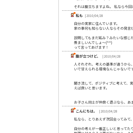
それは腹立ちますよね。 私なら今
私も
| 2010/04/28
自分の実家に住んでいます。
家の事何も知らない人ならその発言
説明してもまだ妬み？みたいな感じ
羨ましいんでしょ～(^^)
って言ってあげます！
腹が立つけど、
| 2010/04/28
人それぞれ、考えの基準が違うから
いで甘えられる環境なんじゃないで
聞き流して、ポジティブに考えて、
えば良いと思います。
お子さん同士が仲良く遊ぶなら、あ
こんにちは。
| 2010/04/28
私なら、とりあえず次回会ってみて
自分の考えが一番正しいと思ってた