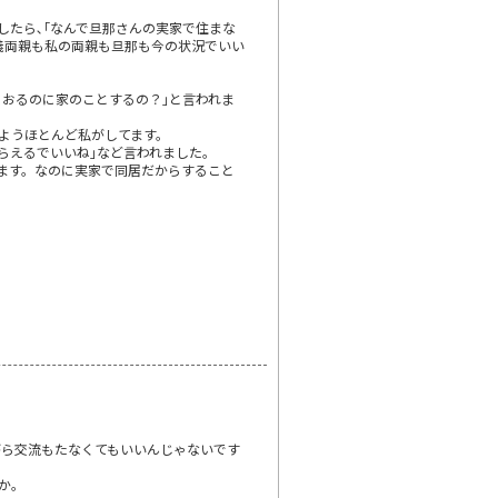
したら､｢なんで旦那さんの実家で住まな
義両親も私の両親も旦那も今の状況でいい
におるのに家のことするの？｣と言われま
ようほとんど私がしてます。
らえるでいいね｣など言われました｡
ます。なのに実家で同居だからすること
がら交流もたなくてもいいんじゃないです
か。