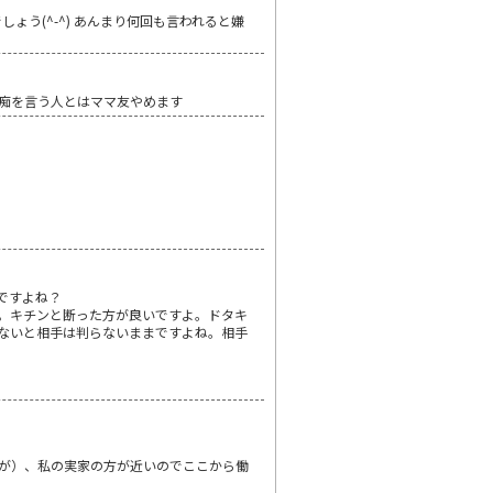
う(^-^) あんまり何回も言われると嫌
痴を言う人とはママ友やめます
ですよね？
。キチンと断った方が良いですよ。ドタキ
ないと相手は判らないままですよね。相手
が）、私の実家の方が近いのでここから働