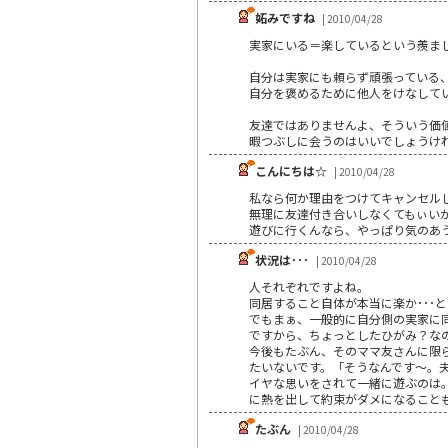
妬みですね
| 2010/04/28
実家にいる＝楽しているという羨ま
自分は実家にも頼らず頑張っている
自分を褒めるために他人をけなして
友達ではありませんよ、そういう価
暇つぶしに会うのはいいでしょうけ
こんにちは☆
| 2010/04/28
私なら何か理由をつけてキャンセル
無理に友達付き合いしなくてもぃい
遊びに行くんなら、やっぱり気のあう
状況は･･･
| 2010/04/28
人それぞれですよね。
同居すること自体が本当に楽か･･･
でもまぁ、一般的に自分側の実家に
ですから、ちょっとしたひがみ？な
今後もたぶん、そのママ友さんに限
たいないです。「そうなんです～。夫と
イヤな思いをされて一緒に遊ぶのは
に熱を出して約束がダメになること
たぶん
| 2010/04/28