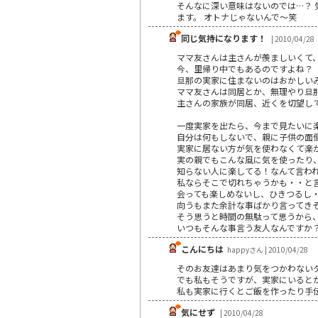
そんなに深い意味はないのでは…？
ます。 オトナじゃないんで～笑
同じ気持になります！
| 2010/04/28
ママ友さんは主さんが羨ましいくて
今、里帰り中でもあるのですよね？
旦那の実家に住まないのはおかしい
ママ友さんは同居とか、無理やり旦
主さんの家族が同居、近くを切望し
一度実家を出たら、今まで見たいに
自分は何もしないで、親に子供の面
実家に居ない方が気を使わなくて楽
実の親でもこんな風に気を使ったり
知らない人に楽してる！なんて言わ
私ならそこで切れちゃうかも・・と
会っても楽しめないし、ひきつるし
向うもまた余計な事ばかり言ってき
そう思うと時間の無駄って思うから
いつもそんな事言う友人なんですか
こんにちは
happyさん | 2010/04/28
そのお友達はあまり気をつかわない
でも私もそうですが、実家にいると
私も実家に行くとご飯を作ったり手
気にせず
| 2010/04/28