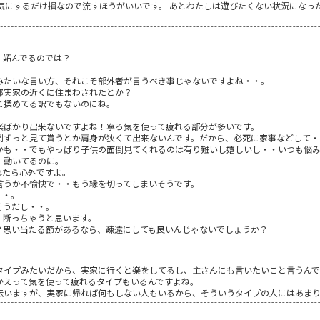
 気にするだけ損なので流すほうがいいです。 あとわたしは遊びたくない状況になっ
、妬んでるのでは？
みたいな言い方、それこそ部外者が言うべき事じゃないですよね・・。
那実家の近くに住まわされたとか？
て揉めてる訳でもないのにね。
楽ばかり出来ないですよね！寧ろ気を使って疲れる部分が多いです。
倒ずっと見て貰うとか肩身が狭くて出来ないんです。だから、必死に家事などして・
かも・・でもやっぱり子供の面倒見てくれるのは有り難いし嬉しいし・・いつも悩
、動いてるのに。
れたら心外ですよ。
言うか不愉快で・・もう縁を切ってしまいそうです。
・・。
そうだし・・。
、断っちゃうと思います。
？思い当たる節があるなら、疎遠にしても良いんじゃないでしょうか？
タイプみたいだから、実家に行くと楽をしてるし、主さんにも言いたいこと言うん
かえって気を使って疲れるタイプもいるんですよね。
伝いますが、実家に帰れば何もしない人もいるから、そういうタイプの人にはあまり