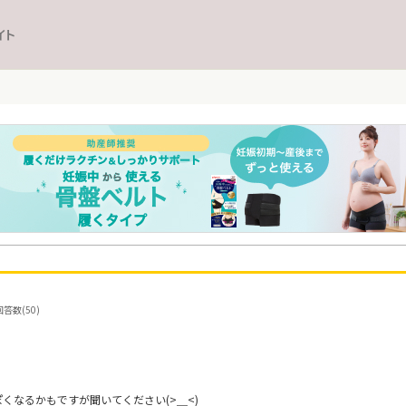
イト
答数(50)
くなるかもですが聞いてください(>＿<)