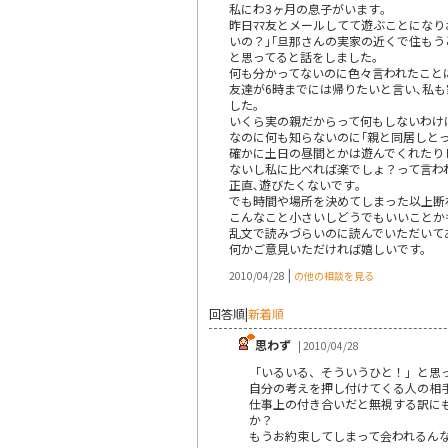
私にわ3ヶ月の息子がいます｡
昨日ﾏﾏ友とメールしてて遊ぶことにな
いの？｣｢旦那さんの実家の近くで住も
と思ってると話をしました。
何も分かってないのに色々言われたこと
友達が6時までには帰りたいと言い､私
した｡
いくら実の親だからって何もしないわけ
なのに何も知らないのに｢親と同居しとっ
確かに土日の昼間とかは遊んでくれたり
ないし私に比べれば楽でしょ？って言わ
正直､遊びたくないです｡
でも時間や場所を決めてしまった以上断
こんなこと小さいしどうでもいいことか
乱文で読みづらいのに読んでいただいてあり
何かご意見いただければ嬉しいです。
|
2010/04/28
の他の相談を見る
回答順
|
新着順
思わず
| 2010/04/28
「いるいる、そういうひと！」と思
自分の考えを押し付けてくる人の相
仕事上の付き合いだと無視する訳に
か？
もうお約束してしまって会われるん