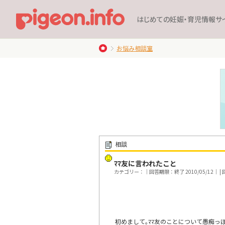
はじめての妊娠・育児情報サ
お悩み相談室
相談
ﾏﾏ友に言われたこと
カテゴリー：｜回答期限：終了 2010/05/12｜ | 回
初めまして｡ﾏﾏ友のことについて愚痴っぽ