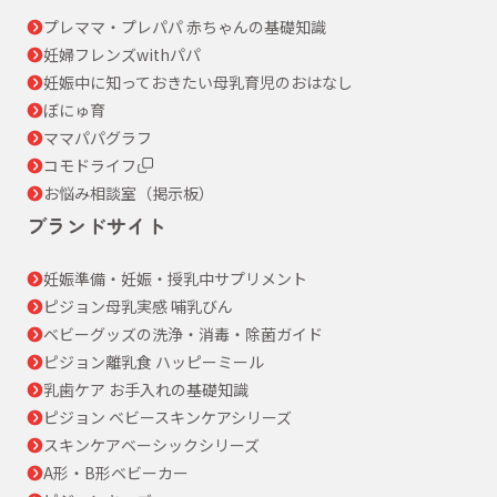
プレママ・プレパパ 赤ちゃんの基礎知識
妊婦フレンズwithパパ
妊娠中に知っておきたい母乳育児のおはなし
ぼにゅ育
ママパパグラフ
コモドライフ
お悩み相談室（掲示板）
ブランドサイト
妊娠準備・妊娠・授乳中サプリメント
ピジョン母乳実感 哺乳びん
ベビーグッズの洗浄・消毒・除菌ガイド
ピジョン離乳食 ハッピーミール
乳歯ケア お手入れの基礎知識
ピジョン ベビースキンケアシリーズ
スキンケアベーシックシリーズ
A形・B形ベビーカー