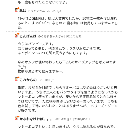
も一度ももれたことないですよ。
私は
トラキチさん | 2010/05/31
ﾏﾐｰﾎﾟｺとGENKIは、肌は大丈夫でしたが、10枚に一枚程度は漏れ
るのと、すぐﾊﾟﾝﾊﾟﾝになるので 寝る時には使用していませんでし
た。
こんばんは
みくみずちゃんさん | 2010/05/31
うちはパンパースです。
安く売ってる事と、他のオムツよりスリムだからです。
あとポイントのつく所で買うようにしてます。
今のオムツが使い終わったら下2人のサイズアップを考え中です
f^_^;
枚数が減るので悩みますが…。
これからの
| 2010/05/31
季節、まだ５か月前でしたらマミーポコはやめたほうがいいと思
いますよ。 うちは二人ともパンツタイプを使うようになってから
マミーポコも使っていますが、安いからで正直肌触りとかは好き
ではないです。 ただ柄が喜ぶし安いから…買っています。 うちも
色々試して特にかぶれたことはありませんが、 メリーズ・グーン
が好きです。
かぶれなければ。。。
ぶりぶりさん | 2010/05/31
マミーポコでもいいと思いますが、うちは漏れるのが嫌なので、