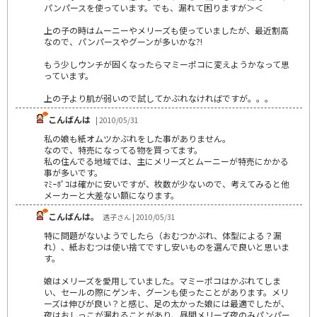
パンパースを使っています。でも、漏れて困りますが＞＜
上の子の時はムーニーやメリーズも使っていましたが、最近割高
なので、パンパースやグーンが多いかな?!
もう少しウンチが固くなったらマミーポコに変えようかなって思
っています。
上の子より肌が弱いので試してかぶれなければですが。。。
こんばんは
| 2010/05/31
私の娘も紙オムツかぶれをした事がありません。
なので、特売になってる物を買ってます。
私の住んでる地域では、主にメリーズとムーニーが特売にかかる
事が多いです。
ﾏﾐｰﾎﾟｺは確かに安いですが、枚数が少ないので、考えてみると他
メーカーと大差ない額になります。
こんばんは。
透子さん | 2010/05/31
特に問題がないようでしたら（おむつかぶれ、体型による？漏
れ）、紙おむつは使い捨てですし安いものを選んで良いと思いま
す。
娘はメリーズを愛用していました。マミーポコはかぶれてしま
い、セールの際にゲンキ、グーンも使ったことがあります。メリ
ーズは伸びが良い？と感じ、足の太かった娘には最適でしたが、
夜はおしっこが漏れることがあり、昼間メリーズ夜のみパンパー