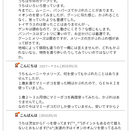
うちは今Ｍのテープです。
うちはいろいろ使っています。
今までに、ムーニー、パンパースでかぶれたことがあります。
イオンのを使ってみましたが、グーンに似た感じ、かぶれること
なく、思っていたよりも普通でした。
トイザラスのは使ったことはありませんが…。
ゲンキは硬めなので、少し動きにくそう？な感じもします。
パンパースはダントツに薄いので、お出かけには最適です。
グーンとメリーズは厚めですが、メリーズの方がふわふわ感があ
って好きです。
地域によって値段も違うので一概には言えませんが、どれもかぶ
れないなら、特売を渡り歩いたりしてみていいのではないです
か。
こんにちは
コロリーナさん | 2010/05/31
うちもムーニーやメリーズ、何を使ってもかぶれたことはありま
せんでしたが、
１歳未満でマミーポコを使った時はかぶれたので、ＧＥＮＫＩを
使っていました。
１歳２～３ヵ月頃にマミーポコを再度使ってみたら、かぶれはあ
りませんでした。
なので今はマミーポコだけしか使っていません、安いですから♪
こんばんは
| 2010/05/31
うちは次女からｸﾞｰﾝを使ってます(*^_^*)ポイントもあるので替え
ないとおもいます(^o^;友達の子はイオンのオムツを使ってるみた