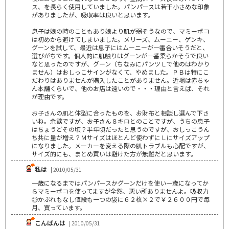
ス、を長らく使用していました。パンパースは若干小さめな印象
がありましたが、吸収率は良いと思います。
息子は娘の時のこともあり娘より肌が弱そうなので、マミーポコ
は初めから避けてしまいました。メリーズ、ムーニー、ゲンキ、
グーンを試して、最近は息子にはムーニーが一番合いそうだと、
選びがちです。個人的に肌触りはグーンが一番柔らかそうで良い
なと思ったのですが、グーン（ちなみにパンツＬで他のはわかり
ません）はおしっこサインがなくて、やめました。ＰＢは特にこ
だわりはありませんが購入したことがありません。近場は赤ちゃ
ん本舗くらいで、他のお店は遠いので・・・理由と言えば、それ
が理由です。
お子さんの肌と体型に合ったものを、お財布と相談し選んで下さ
いね。余談ですが、お子さん８キロとのことですが、うちの息子
はちょうどその頃？半年頃だったと思うのですが、おしっこうん
ち共に量が増え？Ｍサイズはほとんど使わずにＬにサイズアップ
になりました。メーカーを変える際の肌トラブルも心配ですが、
サイズ的にも、まとめ買いは避けた方が無難だと思います。
私は
| 2010/05/31
一歳になるまではパンパースかグーンだけを使い一歳になってか
らマミーポコを使ってますが全然、悪い所ありませんよ。吸収力
◎かぶれもなし値段も一つの袋に６２枚×２で￥２６００円で毎
月、買っています。
こんばんは
| 2010/05/31