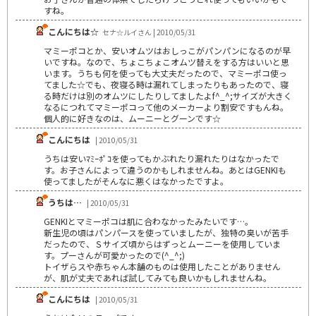
すね。
こんにちは☆
セナ☆ルイさん | 2010/05/31
マミーポコとか、安いオムツはおしっこがパンパンになるのが早
いですね。なので、ちょこちょこオムツ替えをする方はいいと思
います。うちも何を使っても大丈夫だったので、マミーポコ使っ
てました☆でも、夜寝る時は漏れてしまったりもあったので、寝
る時だけは別のオムツにしたりしてましたよf^_^;サイズが大きく
なるにつれてマミーポコって他のメーカーより割安ですもんね。
個人的に好きなのは、ムーニーとグーンです☆
こんにちは
| 2010/05/31
うちは安いﾏﾐｰﾎﾟｺを使ってもかぶれたり漏れたりはなかったで
す。お子さんによって違うのかもしれませんね。あとはGENKIも
使ってましたがそんなに悪くはなかったですよ。
うちは…
| 2010/05/31
GENKIとマミーポコは肌に合わなかったみたいです…。
新生児の頃はパンパースを使っていましたが、独特の臭いが苦手
だったので、Ｓサイズ頃からはずっとムーニーを使用していま
す。プーさんが可愛かったので(^_^;)
トイザらスや赤ちゃん本舗のものは使用したことがありません
が、肌が丈夫であれば試してみても良いかもしれませんね。
こんにちは
| 2010/05/31