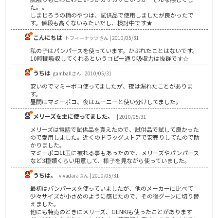
た。。
しまじろうの柄のやつは、試供品で使用しましたが良かったで
す。値段も高くないみたいだし、検討中です★
こんにちは
トフィーナッツさん | 2010/05/31
私の子はパンパースを使っています。かぶれたことはないです。
10時間吸収してくれるというコピー通り吸収力は抜群です☆
うちは
gamballさん | 2010/05/31
安いのでマミーポコ使ってましたが、夜は漏れたことがありま
す。
昼間はマミーポコ、夜はムーニーと使い分けしてました。
メリーズを主に使ってました。
| 2010/05/31
メリーズは電話で試供品を貰えたので、試供品で試して良かった
ので愛用しました。近くのドラッグストアで安売りしてたので助
かりました。
マミーポコは玉に被れる事もあったので、メリーズやパンパース
など3種類くらい用意して、様子を見ながら使っていました。
うちは。
vivadaraさん | 2010/05/31
最初はパンパースを使っていましたが、他のメーカーに比べて
少々サイズが小さめのように感じたので、その後グーンに切り替
えました。
他にも特売のときにメリーズ、GENKIも使ったことがあります