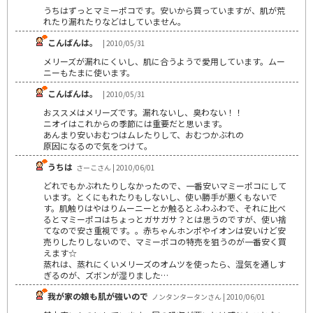
うちはずっとマミーポコです。安いから買っていますが、肌が荒
れたり漏れたりなどはしていません。
こんばんは。
| 2010/05/31
メリーズが漏れにくいし、肌に合うようで愛用しています。ムー
ニーもたまに使います。
こんばんは。
| 2010/05/31
おススメはメリーズです。漏れないし、臭わない！！
ニオイはこれからの季節には重要だと思います。
あんまり安いおむつはムレたりして、おむつかぶれの
原因になるので気をつけて。
うちは
さーこさん | 2010/06/01
どれでもかぶれたりしなかったので、一番安いマミーポコにして
います。とくにもれたりもしないし、使い勝手が悪くもないで
す。肌触りはやはりムーニーとか触るとふわふわで、それに比べ
るとマミーポコはちょっとガサガサ？とは思うのですが、使い捨
てなので安さ重視です。。赤ちゃんホンポやイオンは安いけど安
売りしたりしないので、マミーポコの特売を狙うのが一番安く買
えます☆
蒸れは、蒸れにくいメリーズのオムツを使ったら、湿気を通しす
ぎるのが、ズボンが湿りました…
我が家の娘も肌が強いので
ノンタンタータンさん | 2010/06/01