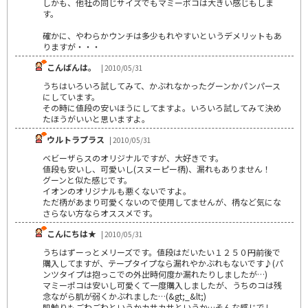
しかも、他社の同じサイズでもマミーポコは大きい感じもしま
す。
確かに、やわらかウンチは多少もれやすいというデメリットもあ
りますが・・・
こんばんは。
| 2010/05/31
うちはいろいろ試してみて、かぶれなかったグーンかパンパース
にしています。
その時に値段の安いほうにしてますよ。いろいろ試してみて決め
たほうがいいと思いますよ。
ウルトラプラス
| 2010/05/31
ベビーザらスのオリジナルですが、大好きです。
値段も安いし、可愛いし(スヌーピー柄)、漏れもありません！
グーンと似た感じです。
イオンのオリジナルも悪くないですよ。
ただ柄があまり可愛くないので使用してませんが、柄など気にな
さらない方ならオススメです。
こんにちは★
| 2010/05/31
うちはずーっとメリーズです。値段はだいたい１２５０円前後で
購入してますが、テープタイプなら漏れやかぶれもないです♪(パ
ンツタイプは抱っこでの外出時何度か漏れたりしましたが…)
マミーポコは安いし可愛くて一度購入しましたが、うちのコは残
念ながら肌が弱くかぶれました…(&gt;_&lt;)
肌触りもごわごわというかカサカサというか…そんな感じでし