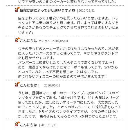
いですが安いのに他のメーカーと変わらないって言ってました。
値段は店によって少し違いますよね
| 2010/05/31
店をまわってみて１番安いのを買ったらいいと思いますよ。ドラ
ックストアは安いほうだと思います。日によっては安くオムツを
売るときがあるのでチェックできるなら見てまわるのもいいと思
いますよ。
こんにちは
ホミさん | 2010/05/31
ウチの子もどのメーカーでもかぶれたりはなかったので、私が気
に入ったパンパースをずっと使ってます。やはり薄さがダントツ
だし履かせやすいです。
パンパースは箱買いしたりしたらそこまで高くないですよ～！
あと一歳過ぎてからはたまにマミーポコも使ってます。安いから
といってこれといって不便を感じたことはないです。
逆に可愛いディズニーの絵があるので子供が喜んでます！
こんにちは！
| 2010/05/31
うちは、昼間はマミーポコのテープタイプ、夜はパンパースのパ
ンツタイプを使ってます。1歳4ヶ月♀です。 私も去年はメリーズ
使ってましたが、試しに安いマミーポコにしたら、大丈夫だった
のでチェンジしました。 イオンのオムツ…Jスコで試供品もらって
きましたが、Mサイズのパンツタイプですが、うちの子には小さ
かったです。 色々研究してみるとベストが見つかると思います。
こんにちは
| 2010/05/31