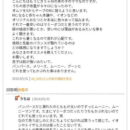
こんにちはもうじき５ヶ月の男の子のママなのですが、
うちの息子体重が８キロになったので、
オムツをSからテープのMに替えようと思います。
Mになると赤ちゃん本舗や、イオンなどの
オリジナルおむつとか本当に色々あって悩みます。
それで一番安いのはマミーポコだと思うのですが、
尿の吸収が悪いとか、安いのには理由があるみたいな事を
よく聞きます。
これから暑くなるので蒸れが心配です。
値段と性能のバランスが取れているのは
どの銘柄になりますでしょうか？
みなさまのオススメを教えてください。
お願いします。
息子は肌が強いみたいで、
パンパース、メリーズ、ムーニー、グーンと
どれを使ってもかぶれた事はありません。
|
2010/05/31
rie_kittyさんの他の相談を見る
回答順
|
新着順
うちは
| 2010/05/31
パンパースだと漏れたのとももが太いのでずっとムーニー、ムー
ニーマンです。たまにマミーポコだったりうちもかぶれないので
どれでも使っちゃいます。笑
なので売り出しのときにちょうどなければ買うって感じで。イオ
ンやトイザらスのは使ったことないです。
お子さんが普通の体系でしたらけっこうどれ使ってもいいかもで