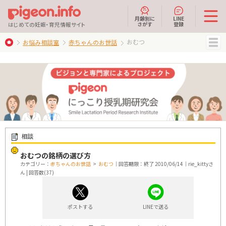
月齢別に
LINE
さがす
登録
はじめての妊娠・育児情報サイト
おむつ
お悩み相談室
赤ちゃんのお世話
MENU
相談
おむつの銘柄の選び方
カテゴリー：
赤ちゃんのお世話
>
おむつ
｜回答期限：終了 2010/06/14｜rie_kittyさ
ん | 回答数(37)
ポストする
LINEで送る