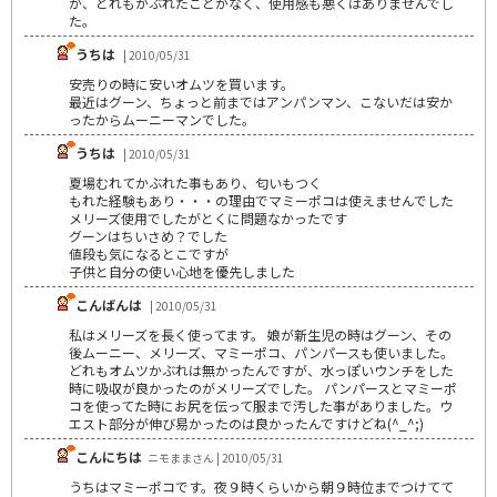
が、どれもかぶれたことがなく、使用感も悪くはありませんでし
た。
うちは
| 2010/05/31
安売りの時に安いオムツを買います。
最近はグーン、ちょっと前まではアンパンマン、こないだは安か
ったからムーニーマンでした。
うちは
| 2010/05/31
夏場むれてかぶれた事もあり、匂いもつく
もれた経験もあり・・・の理由でマミーポコは使えませんでした
メリーズ使用でしたがとくに問題なかったです
グーンはちいさめ？でした
値段も気になるとこですが
子供と自分の使い心地を優先しました
こんばんは
| 2010/05/31
私はメリーズを長く使ってます。 娘が新生児の時はグーン、その
後ムーニー、メリーズ、マミーポコ、パンパースも使いました。
どれもオムツかぶれは無かったんですが、水っぽいウンチをした
時に吸収が良かったのがメリーズでした。 パンパースとマミーポ
コを使ってた時にお尻を伝って服まで汚した事がありました。ウ
エスト部分が伸び易かったのは良かったんですけどね(^_^;)
こんにちは
ニモままさん | 2010/05/31
うちはマミーポコです。夜９時くらいから朝９時位までつけてて