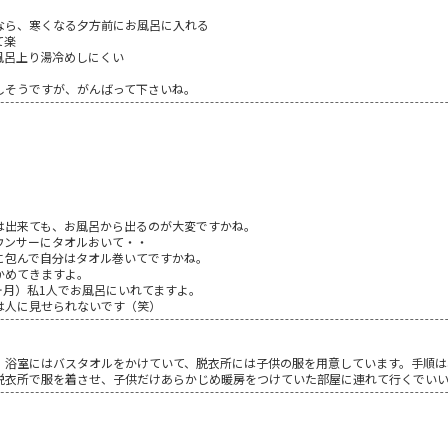
なら、寒くなる夕方前にお風呂に入れる
て楽
風呂上り湯冷めしにくい
しそうですが、がんばって下さいね。
は出来ても、お風呂から出るのが大変ですかね。
ウンサーにタオルおいて・・
に包んで自分はタオル巻いてですかね。
かめてきますよ。
ヶ月）私1人でお風呂にいれてますよ。
は人に見せられないです（笑）
、浴室にはバスタオルをかけていて、脱衣所には子供の服を用意しています。手順は
脱衣所で服を着させ、子供だけあらかじめ暖房をつけていた部屋に連れて行くでい