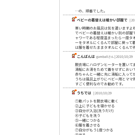
…の、順番でした。
ベビーの着替えは暖かい部屋で
| 2
寒い時期のお風呂は気を遣いますよね
でベビーの着替えは暖かい別の部屋
ャワーである程度温まったら一度タオ
ーをタオルにくるんで部屋に戻って着
は服を着せたままタオルにくるんで
こんばんは
gamballさん | 2010/10/29
脱衣場にハロゲンヒーターを置いて
湯船にお湯をためて蓋をせずにおい
赤ちゃんと一緒に先に湯船に入って
うちは風呂上がりにベビー用とママ
すごく便利なのでお勧めです。
うちでは
| 2010/10/29
①敷パットを脱衣場に敷く
②上に子どもを寝かせる
③自分が入浴(洗うだけ)
④子どもを洗う
⑤一緒につかる
⑥服を着させる
⑦自分がもう1度つかる
⑧出る