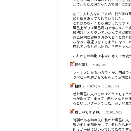
とても似た境遇だったので勝手に親
さて、入れ方なのですが、我が家は
頭と体を洗って入れていました。
これはめちゃくちゃ寒かったです(=_=
風呂上がりは風呂場内で赤ちゃんと
最初はタオル巻いていたんですが面倒
お風呂前に部屋を温めておくと意外に寒
ちなみに寝返りをするようになって
疲れているときは始めから赤ちゃん
これからの時期は本当に寒くて大変か
我が家も
| 2010/10/28
マイナスになる地方ですが、四歳で
りベビーを脱がせてもらって浴槽に
朝は？
NOKOさん | 2010/10/28
朝お風呂に入れるのはどうでしょう
分が洗ってしまって、赤ちゃんを半
るというパターンでした。寒い地域
難しいですよね。
| 2010/10/28
時間がある時は先に私がお風呂に入
髪の毛も全部乾かして、それからあ
何度か一緒にはいってしてたのです