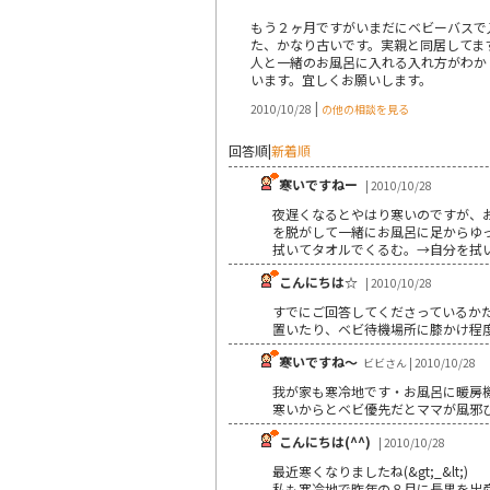
もう２ヶ月ですがいまだにベビーバスで
た、かなり古いです。実親と同居してま
人と一緒のお風呂に入れる入れ方がわか
います。宜しくお願いします。
|
2010/10/28
の他の相談を見る
回答順
|
新着順
寒いですねー
| 2010/10/28
夜遅くなるとやはり寒いのですが、
を脱がして一緒にお風呂に足からゆ
拭いてタオルでくるむ。→自分を拭
こんにちは☆
| 2010/10/28
すでにご回答してくださっているか
置いたり、ベビ待機場所に膝かけ程
寒いですね～
ビビさん | 2010/10/28
我が家も寒冷地です・お風呂に暖房
寒いからとベビ優先だとママが風邪
こんにちは(^^)
| 2010/10/28
最近寒くなりましたね(&gt;_&lt;)
私も寒冷地で昨年の８月に長男を出産