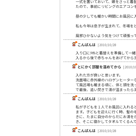
一式を置いておいて、娘をさっと着
たので、事前にリビングのエアコン
昼の少しでも暖かい時間にお風呂に
私も今年は息子が生まれて、冬場を
風邪ひかないよう気をつけて頑張っ
こんばんは
| 2010/10/28
入り口にﾀｵﾙと着替えを準備して一
入るから後で赤ちゃんをあげてから
とにかく部屋を温めてから
| 2010/1
入れた方が良いと思います。
洗面場に赤外線のハロゲンヒーター
て風呂場も暖まる頃に、体と頭を洗
で最後、追い焚きで湯が温まったら
こんばんは
| 2010/10/28
私が子どもを１人でお風呂に入れる
ます。子どもを迎えに行く時、髪の
きに、たまに自分のからだにお湯を
き、そこに寝かしてタオルでくるん
こんばんは
| 2010/10/28