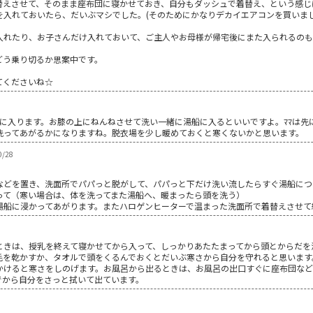
替えさせて、そのまま座布団に寝かせておき、自分もダッシュで着替え、という感じ
を入れておいたら、だいぶマシでした。(そのためにかなりデカイエアコンを買いまし
入れたり、お子さんだけ入れておいて、ご主人やお母様が帰宅後にまた入られるの
どう乗り切るか思案中です。
てくださいね☆
緒に入ります。お膝の上にねんねさせて洗い一緒に湯船に入るといいですよ。ﾏﾏは
洗ってあがるかになりますね。脱衣場を少し暖めておくと寒くないかと思います。
0/28
などを置き、洗面所でパパっと脱がして、パパっと下だけ洗い流したらすぐ湯船につ
って（寒い場合は、体を洗ってまた湯船へ、暖まったら頭を洗う）
湯船に浸かってあがります。またハロゲンヒーターで温まった洗面所で着替えさせて
ときは、授乳を終えて寝かせてから入って、しっかりあたたまってから頭とからだを
毛を乾かすか、タオルで頭をくるんでおくとだいぶ寒さから自分を守れると思います
かけると寒さをしのげます。お風呂から出るときは、お風呂の出口すぐに座布団な
でから自分をさっと拭いて出ています。