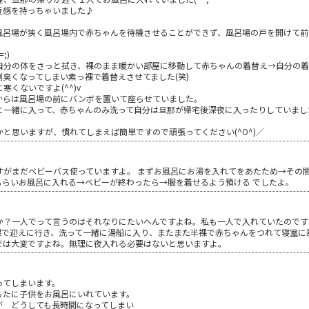
近感を持っちゃいました♪
風呂場が狭く風呂場内で赤ちゃんを待機させることができず、風呂場の戸を開けて前
;)
自分の体をさっと拭き、裸のまま暖かい部屋に移動して赤ちゃんの着替え→自分の
臭くなってしまい素っ裸で着替えさせてました(笑)
くないですよ(^^)v
からは風呂場の前にバンボを置いて座らせていました。
と一緒に入って、赤ちゃんのみ洗って自分は旦那が帰宅後深夜に入ったりしていまし
と思いますが、慣れてしまえば簡単ですので頑張ってください(^O^)／
すがまだベビーバス使っていますよ。 まずお風呂にお湯を入れてをあたため→その
もらいお風呂に入れる→ベビーが終わったら→服を着せるよう預ける でしたよ。
か？一人でって言うのはそれなりにたいへんですよね。私も一人で入れていたのです
裸で迎えに行き、洗って一緒に湯船に入り、またまた半裸で赤ちゃんをつれて寝室に
では大変ですよね。無理に夜入れる必要はないと思いますよ。
ってしまいます。
らたに子供をお風呂にいれています。
が どうしても長時間になってしまい