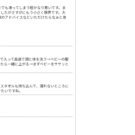
までも凍ってしまう程かなり寒いです。ま
ましたがさすがにもう小さく限界です。大
策のアドバイスなどいただけたらなぁと思
で入って高速で頭と体を洗う→ベビーの服
きたら一緒に上がる→まずベビーをササッと
バスタオルも持ち込んで、濡れないところに
けたいですね。