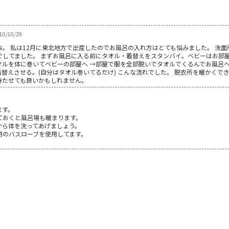
010/10/29
。 私は12月に東北地方で出産したのでお風呂の入れ方はとても悩みました。 洗
でしてました。 まずお風呂に入る前にタオル・着替えをスタンバイ。ベビーはお部屋
ルを体に巻いてベビーの部屋へ →部屋で服を全部脱いでタオルでくるんでお風呂へ
替えさせる。(自分はタオル巻いてるだけ) こんな流れでした。 脱衣所を暖かくで
待たせても良いかもしれません。
ます。
ておくと風呂場も暖まります。
から体を洗ってあげましょう。
用のバスローブを使用してます。