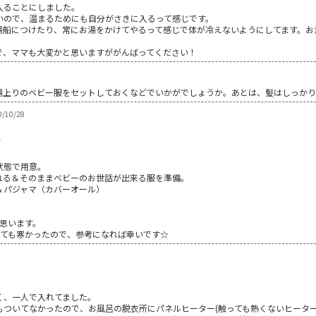
入ることにしました。
いので、温まるためにも自分がさきに入るって感じです。
湯船につけたり、常にお湯をかけてやるって感じで体が冷えないようにしてます。お
で、ママも大変かと思いますががんばってください！
湯上りのベビー服をセットしておくなどでいかがでしょうか。あとは、髪はしっかり
/10/28
＾
状態で用意。
れる＆そのままベビーのお世話が出来る服を準備。
＆パジャマ（カバーオール）
思います。
とても寒かったので、参考になれば幸いです☆
く、一人で入れてました。
もついてなかったので、お風呂の脱衣所にパネルヒーター(触っても熱くないヒーター