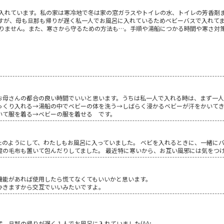
入れています。私の家は寒冷地で冬は家の窓ガラスやトイレの水、トイレの芳香剤
すが、母も旦那も帰りが遅く私一人でお風呂に入れているためベビーバスで入れて
りません。また、寒さから守るための方法も…。手順や湯船につかる時間や寒さ対
お母さんの都合の良い時間でいいと思います。うちは私一人で入れる時は、まず一人
っくり入れる→湯船の中でベビーの体を洗う→しばらく浸かるベビーが汗をかいて
いて服を着る→ベビーの服を着せる です。
たのようにして、わたしもお風呂に入っていました。 ベビを入れるときに、一緒に
度の毛布も置いて包んだりしてました。 最近特に寒いから、お互い風邪には気をつ
機能があれば使用したら慌てなくてもいいかと思います。
ひきますから交互でいいみたいですよ。
、旦那の帰りが遅く１人でお風呂に入れていました(^^;