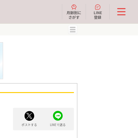
月齢別に
LINE
さがす
登録
MENU
ポストする
LINEで送る