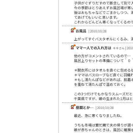
子供がぐずりだすので断念して別で
今の季節はとりあえずお風呂場が寒
後はおもちゃなどでごまかしつつ、
てあげてもいいと思います。
これからどんどん寒くなってくるの
お風呂
| 2010/10/28
上がってすぐバスタオルにくるみ、
ママ一人での入れ方は
キキさん | 2010
他の方がコメントされているので…
風呂上りセットの準備について＾０
＊脱衣所にはタオルを直ぐに包める
＊ママはバスローブなど直ぐに羽織
＊もし湯たんぽなどがあれば、肌着
を重ねて湯たんぽで温めておく。
この3つだけでもかなりスムーズだと
千葉県ですが、娘の生まれた1月は
昼間とか…
| 2010/10/28
最近、急に寒くなりましたね。
うちも冬場は繁忙期で夫の帰りが遅
娘が赤ちゃんのときは、風呂に暖房