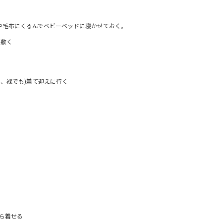
や毛布にくるんでベビーベッドに寝かせておく。
枚敷く
も、裸でも)着て迎えに行く
ら着せる