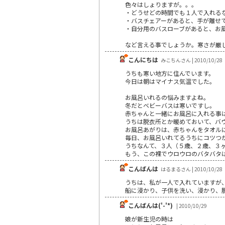
色々はしょりますが。。。
・どうせどの時間でも１人で入れる
・バスチェアーがあると、手が離せ
・自分用のバスローブがあると、お
など言える事でしょうか。寒さが厳
こんにちは
みこちんさん | 2010/10/28
うちも寒い地方に住んでいます。
今日は朝はマイナス気温でした。
お風呂いれるの悩みますよね。
冬だとベビーバスは寒いですし。
赤ちゃんと一緒にお風呂に入れる事
うちは脱衣所とか暖めておいて、バ
お風呂あがりは、赤ちゃんをタオル
毎日、お風呂いれてるうちにコツつ
うちなんて、３人（５歳、２歳、３
もう、この裸でウロウロのバタバタ
こんばんは
はるまるさん | 2010/10/28
うちは、私が一人で入れていますが
船に浸かり、子供を洗い、浸かり、
こんばんは('-'*)
| 2010/10/29
娘が新生児の時は