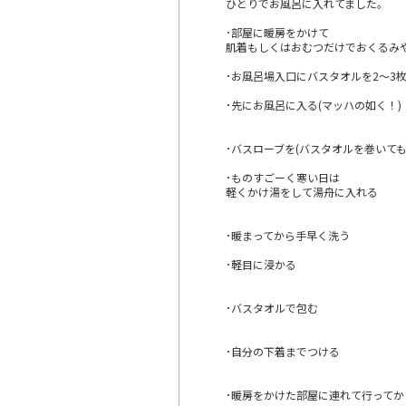
ひとりでお風呂に入れてました。
･部屋に暖房をかけて
肌着もしくはおむつだけでおくるみ
･お風呂場入口にバスタオルを2～3
･先にお風呂に入る(マッハの如く！)
･バスローブを(バスタオルを巻いて
･ものすごーく寒い日は
軽くかけ湯をして湯舟に入れる
･暖まってから手早く洗う
･軽目に浸かる
･バスタオルで包む
･自分の下着までつける
･暖房をかけた部屋に連れて行ってか