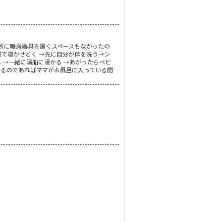
面所に暖房器具を置くスペースもなかったの
で寝かせとく →先に自分が体を洗う→シ
 →一緒に湯船に浸かる →あがったらベビ
きるのであればママがお風呂に入っている間