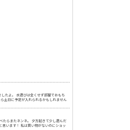
ましたよ。 水遊びは全くせず部屋でおもち
来たら土日に予定が入れられるかもしれません
べたらまたネンネ。 夕方起きて少し遊んだ
と思います！ 私は買い物がないのにショッ