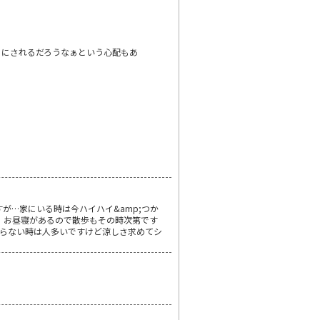
ゃにされるだろうなぁという心配もあ
が…家にいる時は今ハイハイ&amp;つか
 お昼寝があるので散歩もその時次第です
まらない時は人多いですけど涼しさ求めてシ