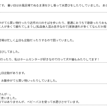
です。 暑い日はお風呂場でぬるま湯を少し張って水遊びをしたりしていました。 あ
歩がてら買い物行ったり近所の川のそばを歩いたり、普通におうちで歌歌ったりお
人が多くて疲れてしまうし(私自身人混み苦手なので)家族連れが多くてなんだか寂しく
夏場は忙しく土日も出勤だったりするので困っていました。
浴びしてました。
)行ったり、私はホームセンターが好きなので行って犬や猫もみたりしてます！
土日出勤があります。
、お散歩がてら買い物いったりしていました。
せんが…。
て思いました。
方ではありませんが、ベビーバスを使って水遊びさせています。