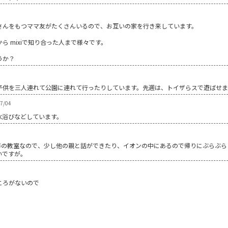
さんをもつママ友がたくさんいるので、お互いの家を行き来しています。
 mixiで知り合った人まで様々です。
うか？
子供を三人連れて公園に連れて行ったりしています。先週は、トイザらスで遊ばせ
07/04
水浴びなどしています。
伴の教室なので、少し他の親と話ができたり、イオンの中にあるので帰りにぶらぶら
いですが。
ころがないので