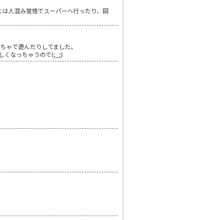
とは人混み覚悟でスーパーへ行ったり、図
もちゃで遊んだりしてました。
なっちゃうので(;_;)