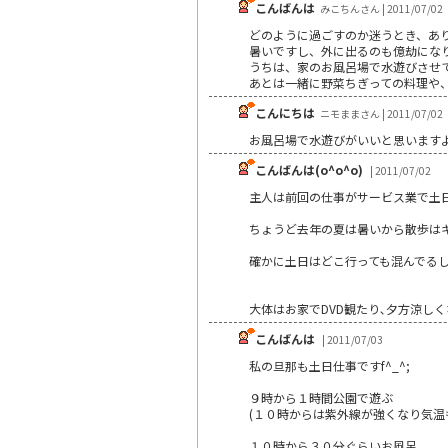
こんばんは
みこちんさん | 2011/07/02
どのように過ごすのか迷うとき、あ
暑いですし、外に出るのも億劫にな
うちは、家のお風呂場で水遊びさせ
あとは一緒に野菜ちぎっての料理や
こんにちは
ニモままさん | 2011/07/02
お風呂場で水遊びがいいと思います
こんばんは(o^o^o)
| 2011/07/02
主人は前回の仕事がサービス業で土
ちょうど去年の夏は暑いから散歩は
確かに土日はどこ行っても混んでるし
大体はお家でDVD観たり､夕方涼し
こんばんは
| 2011/07/03
私の旦那も土日仕事ですf^_^;
９時から１時間公園で遊ぶ
(１０時からは紫外線が強くなり気温
１０時から３０分ぐらいお風呂