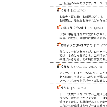
土日出勤の時があります。スーパー
うちは
| 2011/07/03
お散歩・買い物・お料理などです。
お料理は、簡単なお菓子などを作っ
おはようございます
| 2011/07/03
うちは単身赴任なので常にいません
料理、お散歩、図書館に出かけます
おはようございます(^^)
| 2011/07/
うちもサービス業ですが、ローテー
私は、１歳になる前から、公園行った
平日が休みなら、その時に家族でお
うちも
ちゃんくんさん | 2011/07/03
ですが、土日はどこも混むし、まだ
あとはDVDでダンスしたり家で遊ん
プールもなかなかアパートだと厳し
うちも
| 2011/07/03
サービス業ではないですが土曜は仕
うちも一歳の息子がいますが土日は
遊びですかね。お昼寝があるんで案
これからの季節は多分プール三昧です