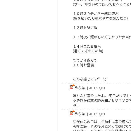
(プールがないので座っておへそぐら
１０時３０分から一緒に遊ぶ
(絵を描いたり積木や本を読んだり)
１２時お昼ご飯
１３時夜ご飯のしたくしたりお弁当
１４時またお風呂
(暑くて汗だくの時)
でてから遊んで
１６時お昼寝
こんな感じですf^_^;
うちは
| 2011/07/03
ほとんど家でしたよ。 平日だけでも
ゃ遊びか絵本の読み聞かせやＴＶ見て
ね！
うちは
| 2011/07/03
私が休みの日は、午前中は家で遊ん
ら夜ご飯。その後お風呂って感じです
ピングモールとか行くと無駄遣いしち