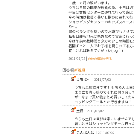
一歳一カ月の娘がいます。
うちは旦那の職業が飲食の為、土日は必
平日は支援センターに連れて行って遊ばせ
今の時期は物凄く暑いし散歩に連れて行
ショッピングセンターのキッズスペース
り…。
家のベランダも狭いので水遊びもさせて
私も旦那も地元は県外なので実家に行っ
今は午前の数時間と夕方の少しの時間し
昼間ずっと一人でお子様を見られてる方
宜しければ教えてください(つд｀)
|
2011/07/02
の他の相談を見る
回答順
|
新着順
うちは…
| 2011/07/02
うちも旦那飲食です！ もちろん土日
まり立ち真っ盛りでそれに付き合っ
が…今まで買い物まとめ買いしてた
ョッピングモールとか行きますね！
土日
| 2011/07/02
うちも土日は旦那は家にいませんで
暑いときはショッピングモール行っ
こんばんは
| 2011/07/02