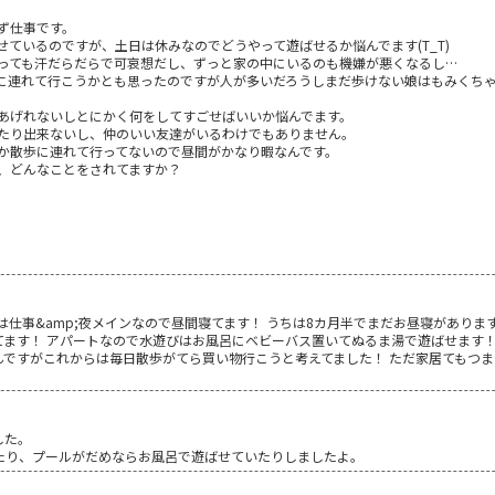
ず仕事です。
ているのですが、土日は休みなのでどうやって遊ばせるか悩んでます(T_T)
っても汗だらだらで可哀想だし、ずっと家の中にいるのも機嫌が悪くなるし…
に連れて行こうかとも思ったのですが人が多いだろうしまだ歩けない娘はもみくち
あげれないしとにかく何をしてすごせばいいか悩んでます。
たり出来ないし、仲のいい友達がいるわけでもありません。
か散歩に連れて行ってないので昼間がかなり暇なんです。
、どんなことをされてますか？
は仕事&amp;夜メインなので昼間寝てます！ うちは8カ月半でまだお昼寝があります
てます！ アパートなので水遊びはお風呂にベビーバス置いてぬるま湯で遊ばせます！
んですがこれからは毎日散歩がてら買い物行こうと考えてました！ ただ家居てもつ
した。
たり、プールがだめならお風呂で遊ばせていたりしましたよ。