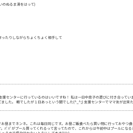
いのぬるま湯をはって)
作ったりしながらちょくちょく相手して
支援センターに行っているのはいいですね！ 私は一日中息子の遊びに付き合ってい
ました。 暇でしたが１日あっという間でした(^_^;) 支援センターでママ友が出
でお昼までネンネ。これは毎日同じです。お昼ご飯食べたら買い物に行っておやつ食
。ﾊﾟﾊﾟがプール買ってくれるって言ってたので、これからは午前中はプールになる
ゃうので極力行かないようにしてます(^^;)