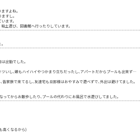
りますよね。
りますし。
ています。
、粘土遊び、図書館へ行ったりしています。
よ。
日は出勤でした｡
キツいし､娘もハイハイやつかまり立ちだったし､アパートだからプールも出来ず…
､皆家族で来てるし､友達宅も旦那様はおやすみで遊べずで､外出は避けてました｡
くなってからお散歩したり､プールの代わりにお風呂で水遊びしてました｡
も高くなるから)