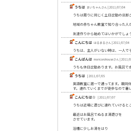
うちは
まいちゃんさん | 2011/07/04
うちは周りに同じく土日出勤の旦那
地域の赤ちゃん教室で知り合った人から
友達作りから始めてはいかがでしょ
こんにちは
はるまるさん | 2011/07/04
うちは、主人がいない時は、一人で
こんばんは
moricorohouseさん | 2011/
うちも休日出勤あります。お風呂で
うちは
| 2011/07/05
英語教室に週一で通ってます。親同
す。連れていくまでが徒歩なので暑
こんにちは☆
| 2011/07/07
うちは近場に遊びに連れていけると
最近はお風呂でぬるま湯遊びを
させています。
浴槽に少しお湯をはり