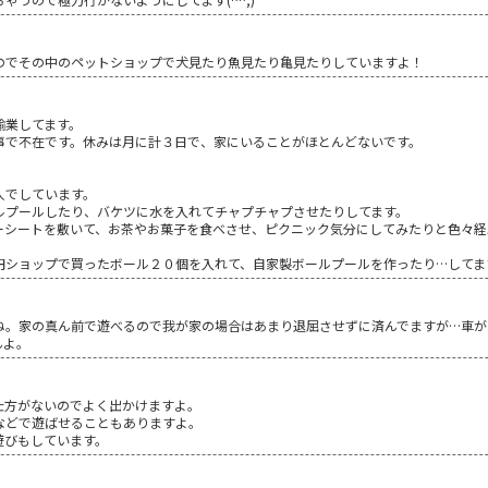
のでその中のペットショップで犬見たり魚見たり亀見たりしていますよ！
輸業してます。
事で不在です。休みは月に計３日で、家にいることがほとんどないです。
人でしています。
ルプールしたり、バケツに水を入れてチャプチャプさせたりしてます。
ーシートを敷いて、お茶やお菓子を食べさせ、ピクニック気分にしてみたりと色々経
円ショップで買ったボール２０個を入れて、自家製ボールプールを作ったり…してま
ね。家の真ん前で遊べるので我が家の場合はあまり退屈させずに済んでますが…車が
んよ。
仕方がないのでよく出かけますよ。
などで遊ばせることもありますよ。
遊びもしています。