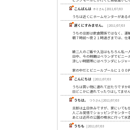
こんばんは
ホミさん | 2011/07/03
うちは近くにホームセンターがある
遅くにすみません。
| 2011/07/03
うちの旦那は飲食関係ではなく、運
朝７時前～夜２１時過ぎまでは、仕
娘二人のご飯や入浴はもちろん私一
日中、今の時期はベランダでビニー
涼しい時間帯にはベランダにレジャ
家の中だとビニールプールに１００
こんにちは
| 2011/07/03
うちは買い物に連れて出たりですか
日どこかに連れてったりはしてませ
うちは。
つうさん | 2011/07/03
旦那は土日休みですが、家にいても
人ごみ覚悟でショッピングセンター
あとは近所の公園の噴水に行って水
うちも
| 2011/07/03