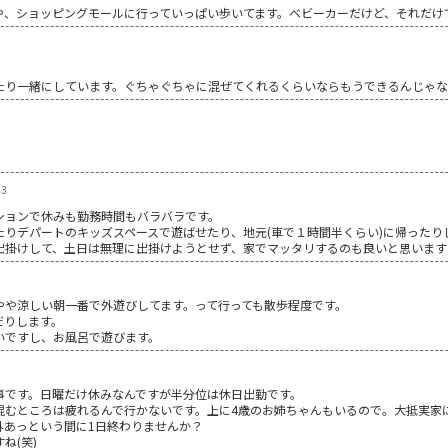
や、ショッピングモールに行っていっぱい歩いてます。ベビーカーだけど、それだけ
たり一緒にしています。ぐちゃぐちゃに混ぜてくれるくらいならもうできるんじゃ
。
。
03
ションで休みも勤務時間もバラバラです。
りデパートのキッズスペースで遊ばせたり、地元(車で１時間半くらい)に帰ったり
出掛けして、土日は無理に出掛けようとせず、家でマッタリするのも良いと思います
やや涼しい朝一番で外遊びしてます。って行っても散歩程度です。
だりします。
いですし、お風呂で遊びます。
事です。日曜だけ休みなんですが半分位は休日出勤です。
混むところは疲れるんで行かないです。上に4歳のお姉ちゃんもいるので。大抵実家
外あっという間に1日終わりませんか？
ね(笑)