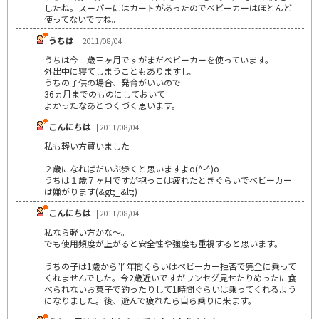
したね。スーパーにはカートがあったのでベビーカーはほとんど
使ってないですね。
うちは
| 2011/08/04
うちは今二歳三ヶ月ですがまだベビーカーを使っています。
外出中に寝てしまうこともありますし。
うちの子供の場合、発育がいいので
36ヵ月までのものにしておいて
よかったなあとつくづく思います。
こんにちは
| 2011/08/04
私も軽い方買いました
２歳になればだいぶ歩くと思いますよo(^-^)o
うちは１歳７ヶ月ですが抱っこは疲れたときぐらいでベビーカー
は嫌がります(&gt;_&lt;)
こんにちは
| 2011/08/04
私なら軽い方かな～。
でも使用頻度が上がると安全性や強度も重視すると思います。
うちの子は1歳から半年間くらいはベビーカー拒否で完全に乗って
くれませんでした。今2歳近いですがワンセグ見せたりめったに食
べられないお菓子で釣ったりして1時間ぐらいは乗ってくれるよう
になりました。後、遊んで疲れたら自ら乗りに来ます。