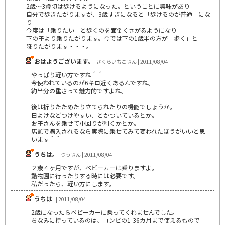
2歳～3歳頃は歩けるようになった。ということに興味があり
自分で歩きたがりますが、3歳すぎになると「歩けるのが普通」にな
り
今度は「乗りたい」と歩くのを面倒くさがるようになり
下の子より乗りたがります。今では下の1歳半の方が「歩く」と
降りたがります・・・。
おはようございます。
さくらいちごさん | 2011/08/04
やっぱり軽い方ですね＾＾
今使われているのが6キロ近くあるんですね。
約半分の重さって魅力的ですよね。
後は折りたためたり立てられたりの機能でしょうか。
日よけなどつけやすい、とかついているとか。
お子さんを乗せて小回りが利くかとか。
店頭で購入されるなら実際に乗せてみて変われたほうがいいと思
います＾＾
うちは。
つうさん | 2011/08/04
２歳４ヶ月ですが、ベビーカーは乗りますよ。
動物園に行ったりする時には必要です。
私だったら、軽い方にします。
うちは
| 2011/08/04
2歳になったらベビーカーに乗ってくれませんでした。
ちなみに持っているのは、コンビの1-36カ月まで使えるもので