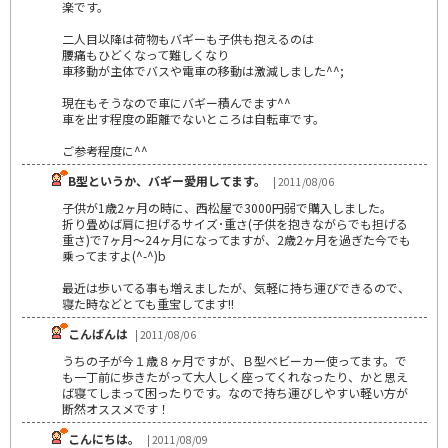
楽です。
二人目以降は荷物もバギーも子供も抱えるのは
腰痛もひどくなって難しくなり
車移動が主体でバスや電車の移動は激減しました^^;
現在もそうなので車にバギー積んでます^^
車を出す程度の距離でないところは自転車です。
ご参考程度に^^
B型というか、バギー愛用してます。
| 2011/08/06
子供が1歳2ヶ月の時に、西松屋で3000円弱で購入しました。
折り畳めば肩に担げるサイズ･重さ(子供を抱きながらでも担げる
重さ)で7ヶ月～24ヶ月になってますが、2歳2ヶ月を過ぎた今でも
乗ってますよ(^-^)b
最近は歩いてる事も増えましたが、気軽に持ち運びできるので、
寝た時などとても重宝してます!!
こんばんは
| 2011/08/06
うちの子が今１歳８ヶ月ですが、Ｂ型ベビーカー使ってます。で
も一丁前に歩きたがって大人しく座ってくれなったり、かと思え
ば寝てしまって困ったりです。なので持ち運びしやすい軽い方が
断然オススメです！
こんにちは。
| 2011/08/09