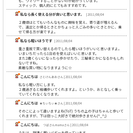
も、ウィリーすることがないのが助かっています。
スティック、個人的にとてもおすすめです。
私なら長く使える分が良いと思います。
| 2011/08/04
２歳頃はとてもいろんなものに興味を覚え、寄り道が増えるん
で、遠出とか帰るときとかちょっと人ごみの多いときとかに、乗
せて帰る方が楽ですよ。
私なら軽いほうです
| 2011/08/04
重さ重視で買い替えるのでしたら軽いほうがいいと思いますよ。
いまいちだったら1台めを使えばいいと思います。
また2歳くらいになったら歩かせたり、三輪車とかになるかもしれ
ないですね。
素敵な買い物になりますように☆
こんにちは
さとけんあおさん | 2011/08/04
私なら軽い方にします。
２歳過ぎると結構歩いてくれますよ。というか、おとなしく乗っ
ていてくれなくなります。
こんにちは
★ちぃちぃ★さん | 2011/08/04
そのこによって違いますよね(ToT) うちの上の子はちゃんと歩いて
くれますが、下は抱っこ大好きで絶対歩きません(^_^;)
こんにちは。
つばさんmamaさん | 2011/08/04
うちは、物凄く軽いバギーを使っています。