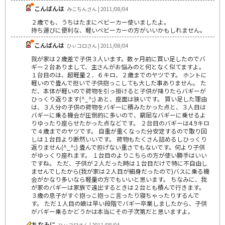
こんばんは
みこちんさん | 2011/08/04
２歳でも、うちはたまにベビーカー使いましたよ。
持ち運びに便利な、軽いベビーカーの方がいいかもしれません。
こんばんは
ひぃコロさん | 2011/08/04
我が家は２歳差で子供３人います。数ヶ月前に買い足したのでバ
ギー２台ありまして、主さんがお悩みのと何となく似てますよ。
１台目のは、超軽量２．６キロ、２歳までのヤツです。 ホントに
軽いので畳んで担いで子供抱っこしても大した事ありません。 た
だ、本体が軽いので荷物を引っ掛けると子供が降りたらバギーが
ひっくり返ります(^_^;) あと、座面は狭いです。 買い足した理由
は、３人分の子供の荷物をバギーに積みたかった点と、３人目は
バギーに乗る機会が圧倒的に多いので、窮屈なバギーに乗せるよ
りゆったり座らせたかった点などです。 ２台目のバギーは4.9キロ
で４歳までのヤツです。 自重が重くなった分安定するので取り回
しは１台目より断然いいです。 荷物もたくさん詰めるしひっくり
返りません(^_^;) 畳んで担げない重さでもないです。何より子供
がゆっくり座れます。 １台目のよりこちらの方が使い勝手はいい
ですね。 ただ、子供が２人だった時は１台目だけで特に不自由し
ませんでしたから(我が家は２人目が細身だったので)バスに乗る機
会がかなり多いなら軽量の方でもいいと思います。 ちなみに、我
が家のバギーは家族で遠出するときは２台とも積んで行きます。
３歳の息子がすぐ抱っこ抱っこ言ったり寝ちゃったりするんで
す。 ただ１人目の娘は早い段階でバギー卒業しましたから、子供
がバギー乗るかどうかは本当にその子次第だと思いますよ。
ちなみに
ひぃコロさん | 2011/08/04