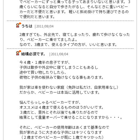
でベビーカーにずっと乗ってる子ってあまりいないと思います。 3
歳くらいになると自分で歩きたがるし、そんなときに重いベビー
カーだと不便だと思います。 軽いと斜め掛けで持ち運びできるの
で便利だと思います。
うちは
| 2011/08/04
2歳すぎても、外出先で、寝てしまったり、疲れて歩けなくなった
り、ベビーカーに乗せてましたよ。
なので、3歳まで、使えるタイプの方が、いいと思います。
結構必須です。
| 2011/08/04
今４歳・１歳半の息子ですが、
子供は散歩や外出中に寝てしまうこともあるし
途中で買い物したりしたら、
荷物と子供の板挟みで動けなくなる事もあります。
我が家は車を使わない家庭（免許は私だけ、自家用車なし）
だからか、ベビーカーは本当に活用しています。
悩んでらっしゃるベビーカーですが、
オススメは４歳まで使えるもののほうがいいです。
３歳だと、意外とそれ以後でも乗りたがるので
結果として重量オーバーで乗せることになりますから・・・。
それに、ベビーカーの使用年齢はあくまで基準なので
我が家のように大きめな子供にはキツくなります
（２歳までのベビーカーが既に１歳でキツかった）