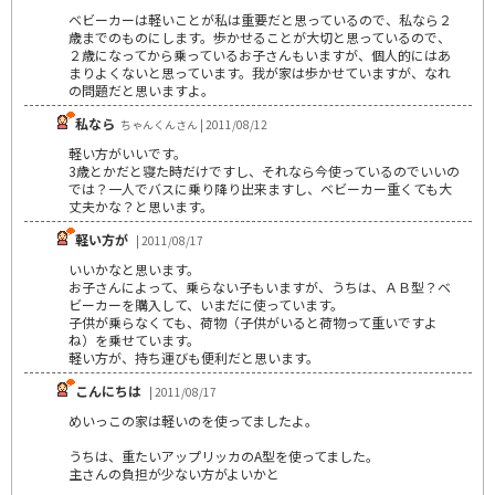
ベビーカーは軽いことが私は重要だと思っているので、私なら２
歳までのものにします。歩かせることが大切と思っているので、
２歳になってから乗っているお子さんもいますが、個人的にはあ
まりよくないと思っています。我が家は歩かせていますが、なれ
の問題だと思いますよ。
私なら
ちゃんくんさん | 2011/08/12
軽い方がいいです。
3歳とかだと寝た時だけですし、それなら今使っているのでいいの
では？一人でバスに乗り降り出来ますし、ベビーカー重くても大
丈夫かな？と思います。
軽い方が
| 2011/08/17
いいかなと思います。
お子さんによって、乗らない子もいますが、うちは、ＡＢ型？ベ
ビーカーを購入して、いまだに使っています。
子供が乗らなくても、荷物（子供がいると荷物って重いですよ
ね）を乗せています。
軽い方が、持ち運びも便利だと思います。
こんにちは
| 2011/08/17
めいっこの家は軽いのを使ってましたよ。
うちは、重たいアップリッカのA型を使ってました。
主さんの負担が少ない方がよいかと