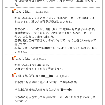
うちはお散歩は１歳半くらいから、棒で押せる三輪車になりまし
た。
こんにちは。
| 2011/08/05
私なら軽い方にすると思います。今のベビーカーでも3歳までは
対応ですし、軽い方が移動が楽だと思います。
ちなみに・・・うちは、4歳（娘）と1歳10ヶ月の息子がいます。
娘は歩かない子だったので、2歳を過ぎてからもベビーカーを
使い、おとなしく乗ってました。
息子は逆に自分で歩きたいタイプなので、もう出番ないかもって
感じです。
本当、2歳ごろの使用頻度はその子によって違ってくるので、難し
いですね。
こんにちは
| 2011/08/05
私なら軽いほうを選びます。
２歳でも乗ってる子をよく見かけます。
おはようございますm(__)m
| 2011/08/06
私も買うならやはり軽いほうかなっとおもいます。
持ち上げる機会があるならなおさら(●^ｰ^●)
うちのこも歩きだしてからはベビーカーのりたがりませんでした
＼(^O^)／