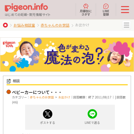
月齢別に
LINE
さがす
登録
はじめての妊娠・育児情報サイト
お出かけ
お悩み相談室
赤ちゃんのお世話
MENU
相談
ベビーカーについて・・・
カテゴリー：
赤ちゃんのお世話
>
お出かけ
｜回答期限：終了 2011/08/17｜ | 回答数
(46)
ポストする
LINEで送る