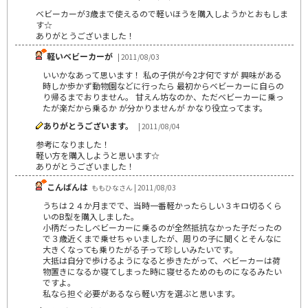
ベビーカーが3歳まで使えるので軽いほうを購入しようかとおもしま
す☆
ありがとうございました！
軽いベビーカーが
| 2011/08/03
いいかなあって思います！ 私の子供が今2才何ですが 興味がある
時しか歩かず動物園などに行ったら 最初からベビーカーに自らの
り帰るまでおりません。 甘えん坊なのか、ただベビーカーに乗っ
たが楽だから乗るか が分かりませんが かなり役立ってます。
ありがとうございます。
| 2011/08/04
参考になりました！
軽い方を購入しようと思います☆
ありがとうございました！
こんばんは
ももひなさん | 2011/08/03
うちは２４か月までで、当時一番軽かったらしい３キロ切るくら
いのB型を購入しました。
小柄だったしベビーカーに乗るのが全然抵抗なかった子だったの
で３歳近くまで乗せちゃいましたが、周りの子に聞くとそんなに
大きくなっても乗りたがる子って珍しいみたいです。
大抵は自分で歩けるようになると歩きたがって、ベビーカーは荷
物置きになるか寝てしまった時に寝せるためのものになるみたい
ですよ。
私なら担ぐ必要があるなら軽い方を選ぶと思います。