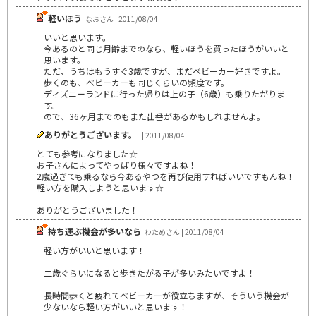
軽いほう
なおさん | 2011/08/04
いいと思います。
今あるのと同じ月齢までのなら、軽いほうを買ったほうがいいと
思います。
ただ、うちはもうすぐ3歳ですが、まだベビーカー好きですよ。
歩くのも、べビーカーも同じくらいの頻度です。
ディズニーランドに行った帰りは上の子（6歳）も乗りたがりま
す。
ので、36ヶ月までのもまた出番があるかもしれませんよ。
ありがとうございます。
| 2011/08/04
とても参考になりました☆
お子さんによってやっぱり様々ですよね！
2歳過ぎても乗るなら今あるやつを再び使用すればいいですもんね！
軽い方を購入しようと思います☆
ありがとうございました！
持ち運ぶ機会が多いなら
わためさん | 2011/08/04
軽い方がいいと思います！
二歳ぐらいになると歩きたがる子が多いみたいですよ！
長時間歩くと疲れてベビーカーが役立ちますが、そういう機会が
少ないなら軽い方がいいと思います！