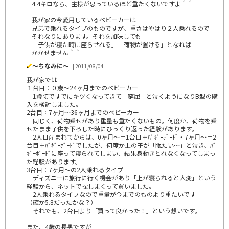
4.4キロなら、主様が思っているほど重たくないですよ＾＾
我が家の今愛用しているベビーカーは
兄弟で乗れるタイプのものですが、重さはやはり２人乗れるので
それなりにあります。それを加味しても
「子供が寝た時に座らせれる」「荷物が置ける」となれば
かかせません＾＾
～ちなみに～
| 2011/08/04
我が家では
１台目：０歳～24ヶ月までのベビーカー
1歳頃ですでにキツくなってきて「窮屈」と泣くようになりB型の購
入を検討しました。
2台目：7ヶ月～36ヶ月までのベビーカー
同じく、荷物乗せがあり重量も重たくないもの。何度か、荷物を乗
せたまま子供を下ろした時にひっくり返った経験があります。
2人目産まれてからは、0ヶ月～＝1台目＋ﾊﾞｷﾞｰﾎﾞｰﾄﾞ・7ヶ月～＝2
台目＋ﾊﾞｷﾞｰﾎﾞｰﾄﾞでしたが、何度か上の子が「眠たい～」と泣き、ﾊﾞ
ｷﾞｰﾎﾞｰﾄﾞに座って寝られてしまい、結果身動きとれなくなってしまっ
た経験があります。
3台目：7ヶ月～の2人乗れるタイプ
ディズニーに旅行に行く機会があり「上が寝られると大変」という
経験から、ネットで探しまくって買いました。
2人乗れるタイプなので重量が今までのものより重たいです
（確か5.8だったかな？）
それでも、2台目より「買って良かった！」という想いです。
また、4歳の長男ですが