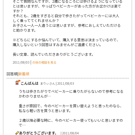
そこで質問なんですが、2歳になるころには歩けるようになっている
とは思いますが、やっぱりベビーカーがあった方がお出かけは楽で
すか？
それとも、2歳をすぎると自分で歩きたがってべビーカーには大人
しく乗っててくれませんか？
お子さん一人一人違うとは思いますが、参考におしえていただける
と助かります。
※どちらにするか悩んでいて、購入する意思は決まっているので、
購入しないという回答はすみませんがご遠慮ください。
長い文章、読んでいただきありがとうございます。
|
2011/08/03
の他の相談を見る
回答順
|
新着順
こんばんは
まりぃさん | 2011/08/03
うちは歩きたがりでベビーカーに乗りたがらないので参考になる
かわかりませんが…
重さが原因で、今のベビーカーを買い替えようと思ったのなら、
私なら軽い方を買うと思います。
２歳以降必要な時に、今のベビーカー使ってもいいと思いますの
で…
ありがとうございます。
| 2011/08/04