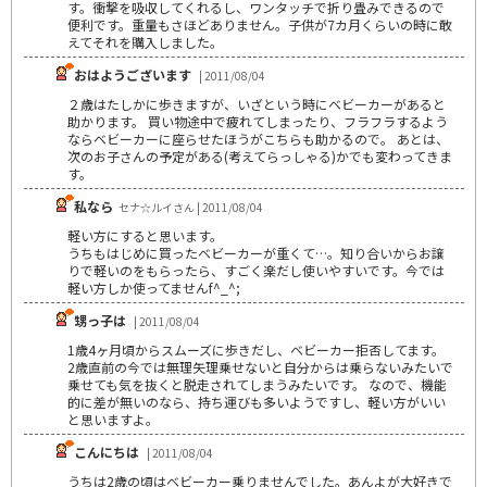
す。衝撃を吸収してくれるし、ワンタッチで折り畳みできるので
便利です。重量もさほどありません。子供が7カ月くらいの時に敢
えてそれを購入しました。
おはようございます
| 2011/08/04
２歳はたしかに歩きますが、いざという時にベビーカーがあると
助かります。 買い物途中で疲れてしまったり、フラフラするよう
ならベビーカーに座らせたほうがこちらも助かるので。 あとは、
次のお子さんの予定がある(考えてらっしゃる)かでも変わってきま
す。
私なら
セナ☆ルイさん | 2011/08/04
軽い方にすると思います。
うちもはじめに買ったベビーカーが重くて…。知り合いからお譲
りで軽いのをもらったら、すごく楽だし使いやすいです。今では
軽い方しか使ってませんf^_^;
甥っ子は
| 2011/08/04
1歳4ヶ月頃からスムーズに歩きだし、ベビーカー拒否してます。
2歳直前の今では無理矢理乗せないと自分からは乗らないみたいで
乗せても気を抜くと脱走されてしまうみたいです。 なので、機能
的に差が無いのなら、持ち運びも多いようですし、軽い方がいい
と思いますよ。
こんにちは
| 2011/08/04
うちは2歳の頃はベビーカー乗りませんでした。あんよが大好きで