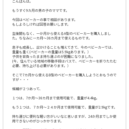
こんばんは。
もうすぐ9カ月の男の子のママです。
今回はベビーカーの事で相談があります。
もしよろしければ回答お願いします。
生後間もなく、一か月から使えるA型のベビーカーを購入しまし
た。ちなみに一カ月～36カ月まで使えるものです。
息子も成長し、出かけることも増えてきて、今のベビーカーでは、
重量も重く(ベビーカーの重量は5.9kgあります。）
子供を背負ったまま持ち運ぶのが困難になりました。
(今、住んでいる地域の移動手段はバスで、ベビーカーを折りたたむ
必要、持ち上げる必要があります。）
そこで7カ月から使えるB型のベビーカーを購入しようとおもうので
すが・・・
候補が２つあって、
１つは、7か月～36カ月まで使用可能で、重量が4.4kg。
もう１つは、７か月～２４か月まで使用可能で、重量が2.9kgです。
持ち運びに便利な軽い方がいいなと思いますが、24か月までしか使
用できないのがひっかかります。