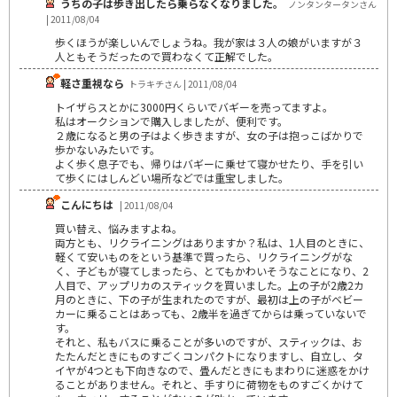
うちの子は歩き出したら乗らなくなりました。
ノンタンタータンさん
| 2011/08/04
歩くほうが楽しいんでしょうね。我が家は３人の娘がいますが３
人ともそうだったので買わなくて正解でした。
軽さ重視なら
トラキチさん | 2011/08/04
トイザらスとかに3000円くらいでバギーを売ってますよ。
私はオークションで購入しましたが、便利です。
２歳になると男の子はよく歩きますが、女の子は抱っこばかりで
歩かないみたいです。
よく歩く息子でも、帰りはバギーに乗せて寝かせたり、手を引い
て歩くにはしんどい場所などでは重宝しました。
こんにちは
| 2011/08/04
買い替え、悩みますよね。
両方とも、リクライニングはありますか？私は、1人目のときに、
軽くて安いものをという基準で買ったら、リクライニングがな
く、子どもが寝てしまったら、とてもかわいそうなことになり、2
人目で、アップリカのスティックを買いました。上の子が2歳2カ
月のときに、下の子が生まれたのですが、最初は上の子がベビー
カーに乗ることはあっても、2歳半を過ぎてからは乗っていないで
す。
それと、私もバスに乗ることが多いのですが、スティックは、お
たたんだときにものすごくコンパクトになりますし、自立し、タ
イヤが4つとも下向きなので、畳んだときにもまわりに迷惑をかけ
ることがありません。それと、手すりに荷物をものすごくかけて