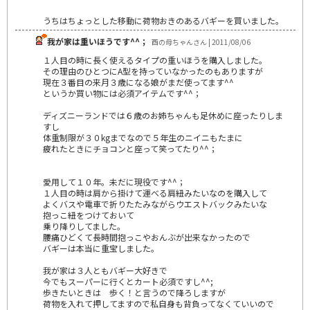
うちはちょっとした移動に荷物おきのあるバギーを買いました。
我が家は重いほうです^^；
酉の母ちゃんさん | 2011/08/06
１人目の時に長く使えるタイプの重いほうを購入しました。
その理由のひとつにA型を持っていなかったのもありますが
現在３番目の来月３歳になる娘がまだ使ってます^^
というか買い物には必須アイテムです^^；
ディズニーランドでは６歳のお姉ちゃんも足休めに座ったりしま
すし
体重制限が３０kgまでなので５年生のニイニもたまに
疲れたときにチョコンと座って笑ってたり^^；
愛用して１０年。未だに現役です^^；
１人目の時は肩から掛けて運べる肩紐みたいなのを購入して
よくバスや電車で折りたたみながらウエストバックみたいな
抱っこ紐をつけておいて
乗り降りしてました。
腰痛ひどくて長時間抱っこやおんぶが出来なかったので
バギーは本当に重宝しました。
我が家は３人ともバギー大好きで
今でもスーパーに行くとカート必須ですし^^;
歩きたいときは 歩く！と言うので降ろしますが
荷物を入れて押してますので私自身も背負ってなくていいので