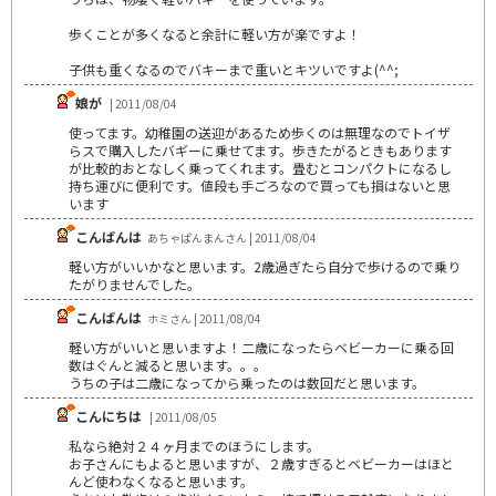
歩くことが多くなると余計に軽い方が楽ですよ！
子供も重くなるのでバキーまで重いとキツいですよ(^^;
娘が
| 2011/08/04
使ってます。幼稚園の送迎があるため歩くのは無理なのでトイザ
らスで購入したバギーに乗せてます。歩きたがるときもあります
が比較的おとなしく乗ってくれます。畳むとコンパクトになるし
持ち運びに便利です。値段も手ごろなので買っても損はないと思
います
こんばんは
あちゃぱんまんさん | 2011/08/04
軽い方がいいかなと思います。2歳過ぎたら自分で歩けるので乗り
たがりませんでした。
こんばんは
ホミさん | 2011/08/04
軽い方がいいと思いますよ！二歳になったらベビーカーに乗る回
数はぐんと減ると思います。。。
うちの子は二歳になってから乗ったのは数回だと思います。
こんにちは
| 2011/08/05
私なら絶対２４ヶ月までのほうにします。
お子さんにもよると思いますが、２歳すぎるとベビーカーはほと
んど使わなくなると思います。