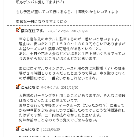
私もポンパレ愛してます(^-^)
もし予定が空いていて行けるなら、中華街とかもいいですよ♪
素敵な一日になりますように☆
横浜在住です。
いちごママさん | 2012/06/20
車なら宿泊先のホテルに駐車するのが一番いいと思いますよ。
理由は、安いだと１日１５００～１８００円ぐらいでありますが
お盆シーズンだと満車の可能性があるということ。
あと、土日や花火大会などどかぶると１日上限いくらまでってい
うのをやらないところがほとんどだと思います。
あとはロイヤルウイングクルーズ利用の方は大桟橋（？）の駐車
場が２４時間１０００円だったと思うので翌日、車を取りに行く
のが手間だけど、一番安いかもしれないですね。
こんにちは
ゆうゆうさん | 2012/06/20
大桟橋のパーキングを利用したことがありますが、そんなに値段
は高くなかったように覚えています。
お昼ごろ行って午後のティークルーズ（だったかな？）に乗って
から中華街をぶらぶらしつつご飯したのでけっこうな時間滞在し
たはずですが、二千円は払わなかったと思います。
何年か前のことなのでうろ覚えでごめんなさい。
こんにちは
| 2012/06/20