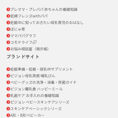
プレママ・プレパパ 赤ちゃんの基礎知識
妊婦フレンズwithパパ
妊娠中に知っておきたい母乳育児のおはなし
ぼにゅ育
ママパパグラフ
コモドライフ
お悩み相談室（掲示板）
ブランドサイト
妊娠準備・妊娠・授乳中サプリメント
ピジョン母乳実感 哺乳びん
ベビーグッズの洗浄・消毒・除菌ガイド
ピジョン離乳食 ハッピーミール
乳歯ケア お手入れの基礎知識
ピジョン ベビースキンケアシリーズ
スキンケアベーシックシリーズ
A形・B形ベビーカー