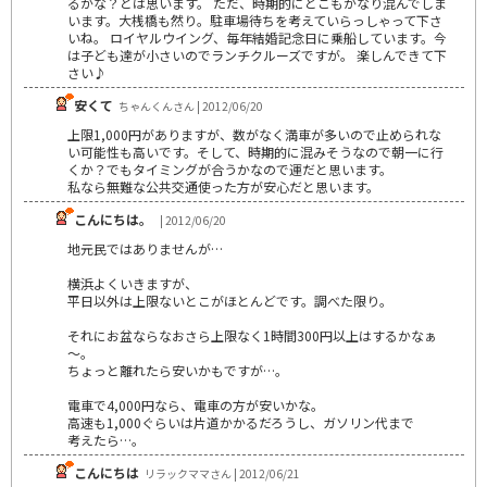
るかな？とは思います。 ただ、時期的にどこもかなり混んでしま
います。大桟橋も然り。駐車場待ちを考えていらっしゃって下さ
いね。 ロイヤルウイング、毎年結婚記念日に乗船しています。今
は子ども達が小さいのでランチクルーズですが。 楽しんできて下
さい♪
安くて
ちゃんくんさん | 2012/06/20
上限1,000円がありますが、数がなく満車が多いので止められな
い可能性も高いです。そして、時期的に混みそうなので朝一に行
くか？でもタイミングが合うかなので運だと思います。
私なら無難な公共交通使った方が安心だと思います。
こんにちは。
| 2012/06/20
地元民ではありませんが…
横浜よくいきますが、
平日以外は上限ないとこがほとんどです。調べた限り。
それにお盆ならなおさら上限なく1時間300円以上はするかなぁ
～。
ちょっと離れたら安いかもですが…。
電車で4,000円なら、電車の方が安いかな。
高速も1,000ぐらいは片道かかるだろうし、ガソリン代まで
考えたら…。
こんにちは
リラックママさん | 2012/06/21