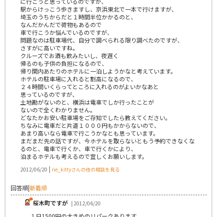
に行こうと思っているのですが、
駅からけっこう歩きますし、京浜東北で一本で行けますが、
埼玉のうちからだと１時間半位かかるのと、
なんだかんだで荷物もあるので
車で行こうか悩んでいるのですが、
問題なのは駐車場代、自分で調べられる限り調べたのですが、
さすがに高いですね。
クルーズでお酒も飲みたいし、夜遅く
帰るのも子供の負担になるので、
帰り関内あたりのホテルに一泊しようかなと考えています。
ホテルの駐車場に入れると割高になるので、
２４時間いくらってところに入れるのがよいかなあと
思っているのですが、
土地勘がないのと、横浜は電車でしか行ったことが
ないので全くわかりません。
どなたかお安い駐車場をご存知でしたら教えてください。
ちなみに電車だと片道１０００円もかからないので、
あまり高いなら電車で行こうかなとも思っています。
まだまだ先の話ですが、今ホテルを取らないともう予約できなくな
るのと、電車で行くか、車で行くかにより、
泊まるホテルも考えるので宜しくお願いします。
|
2012/06/20
rie_kittyさんの他の相談を見る
回答順
|
新着順
桜木町ですが
| 2012/06/20
１日1500円の大きめのリパークあります。