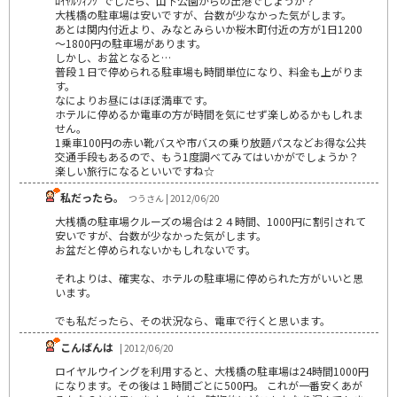
ﾛｲﾔﾙｳｨﾝｸﾞでしたら、山下公園からの出港でしょうか？
大桟橋の駐車場は安いですが、台数が少なかった気がします。
あとは関内付近より、みなとみらいか桜木町付近の方が1日1200
～1800円の駐車場があります。
しかし、お盆となると…
普段１日で停められる駐車場も時間単位になり、料金も上がりま
す。
なによりお昼にはほぼ満車です。
ホテルに停めるか電車の方が時間を気にせず楽しめるかもしれま
せん。
1乗車100円の赤い靴バスや市バスの乗り放題パスなどお得な公共
交通手段もあるので、もう1度調べてみてはいかがでしょうか？
楽しい旅行になるといいですね☆
私だったら。
つうさん | 2012/06/20
大桟橋の駐車場クルーズの場合は２４時間、1000円に割引されて
安いですが、台数が少なかった気がします。
お盆だと停められないかもしれないです。
それよりは、確実な、ホテルの駐車場に停められた方がいいと思
います。
でも私だったら、その状況なら、電車で行くと思います。
こんばんは
| 2012/06/20
ロイヤルウイングを利用すると、大桟橋の駐車場は24時間1000円
になります。その後は１時間ごとに500円。 これが一番安くあが