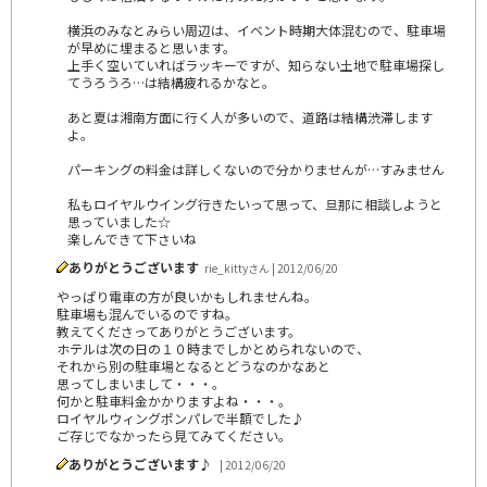
横浜のみなとみらい周辺は、イベント時期大体混むので、駐車場
が早めに埋まると思います。
上手く空いていればラッキーですが、知らない土地で駐車場探し
てうろうろ…は結構疲れるかなと。
あと夏は湘南方面に行く人が多いので、道路は結構渋滞します
よ。
パーキングの料金は詳しくないので分かりませんが…すみません
私もロイヤルウイング行きたいって思って、旦那に相談しようと
思っていました☆
楽しんできて下さいね
ありがとうございます
rie_kittyさん | 2012/06/20
やっぱり電車の方が良いかもしれませんね。
駐車場も混んでいるのですね。
教えてくださってありがとうございます。
ホテルは次の日の１０時までしかとめられないので、
それから別の駐車場となるとどうなのかなあと
思ってしまいまして・・・。
何かと駐車料金かかりますよね・・・。
ロイヤルウィングポンパレで半額でした♪
ご存じでなかったら見てみてください。
ありがとうございます♪
| 2012/06/20