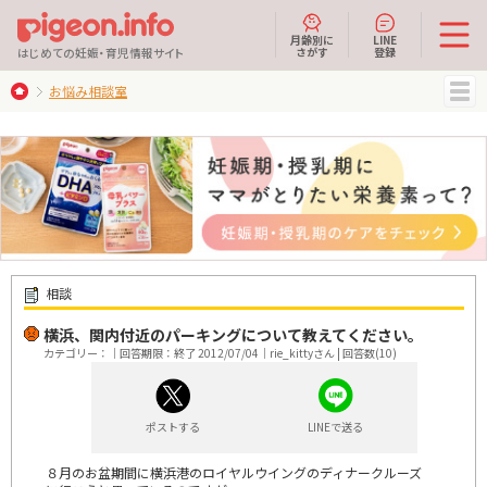
月齢別に
LINE
さがす
登録
はじめての妊娠・育児情報サイト
お悩み相談室
MENU
相談
横浜、関内付近のパーキングについて教えてください。
カテゴリー：｜回答期限：終了 2012/07/04｜rie_kittyさん | 回答数(10)
ポストする
LINEで送る
８月のお盆期間に横浜港のロイヤルウイングのディナークルーズ