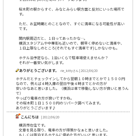
桜木町の駅からすぐ、みなとみらい駅方面と反対にいった場所で
す。
ただ、お盆時期とのことなので、すぐに満車になる可能性が高い
です。
関内駅周辺だと、１日ってあったかな…。
横浜スタジアムや中華街も近いので、朝早く停めないと満車や、
１日上限なしのところ(それでもすぐ満車です)しかないかも。
ホテル泊予定なら、1泊いくらで駐車場使えませんか？
それが一番安い気がします。
ありがとうございます。
rie_kittyさん | 2012/06/20
ホテルだとチェックインしてから翌朝１０時までとかで１５００円
なので、例えば４時入庫の翌日午後４時までとかの方が
安いかなあと思いました。（横浜は車で移動しない方が良いと思うん
で）
やっぱり電車の方が良いですかね。
その桜木町１日１５００円のリパーク調べてみます。
ありがとうございます♪
こんにちは
| 2012/06/20
横浜市在住です。
文章を見る限り、電車の方が得策かなぁと思いました。
もしくは宿泊するホテルに停めた方がいいと思います。