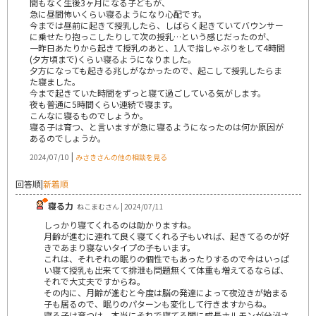
間もなく生後3ヶ月になる子どもが、
急に昼間怖いくらい寝るようになり心配です。
今までは昼前に起きて授乳したら、しばらく起きていてバウンサー
に乗せたり抱っこしたりして次の授乳…という感じだったのが、
一昨日あたりから起きて授乳のあと、1人で指しゃぶりをして4時間
(夕方頃まで)くらい寝るようになりました。
夕方になっても起きる兆しがなかったので、起こして授乳したらま
た寝ました。
今まで起きていた時間をずっと寝て過ごしている気がします。
夜も普通に5時間くらい連続で寝ます。
こんなに寝るものでしょうか。
寝る子は育つ、と言いますが急に寝るようになったのは何か原因が
あるのでしょうか。
|
2024/07/10
みさきさんの他の相談を見る
回答順
|
新着順
寝る力
ねこまむさん | 2024/07/11
しっかり寝てくれるのは助かりますね。
月齢が進むに連れて良く寝てくれる子もいれば、起きてるのが好
きであまり寝ないタイプの子もいます。
これは、それぞれの眠りの個性でもあったりするので今はいっぱ
い寝て授乳も出来てて排泄も問題無くて体重も増えてるならば、
それで大丈夫ですからね。
その内に、月齢が進むと今度は脳の発達によって夜泣きが始まる
子も居るので、眠りのパターンも変化して行きますからね。
寝る子は育つは、本当にそれで寝てる間に成長ホルモンが分泌さ