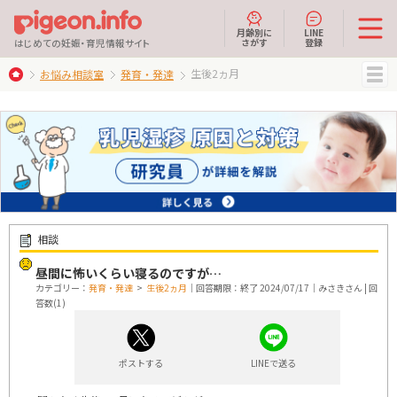
月齢別に
LINE
さがす
登録
はじめての妊娠・育児情報サイト
生後2ヵ月
お悩み相談室
発育・発達
MENU
相談
昼間に怖いくらい寝るのですが…
カテゴリー：
発育・発達
>
生後2ヵ月
｜回答期限：終了 2024/07/17｜みさきさん | 回
答数(1)
ポストする
LINEで送る