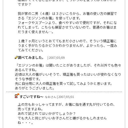
ですか？
我が家の二男（４歳）は３さいころから、お箸の使い方の練習で
きる「エジソンのお箸」を使っています。
フォークやスプーンより、食べやすいので便利ですが、それにな
れてしまって、こちらも練習させていないので、普通のお箸はま
だうまく使えません…。
１歳７ヶ月というとおててもまだ小さいので、そういう矯正箸に
うまく手がたりるかどうかわかりませんが、よかったら、一度み
てみてください。
調べてみました。
| 2007/05/09
「エジソンのお箸」は聞いたことがありましたが、それ以外でも色々
あるんですね。
近頃は大人の箸がいいそうで、矯正箸も買ったはいいが使わなくなり
そうな予感です。
先に自分用に大人の矯正箸を買って試してみようかと思います。
ありがとうございました。
すごいですね～
なおさん | 2007/05/01
上の方もおっしゃってますが、お箸に指を通す丸が付いてるの、
売ってますよね。
あれで試されてはいかがでしょうか？
でも大人と同じがいいお子さんだと嫌がるかもしれません
ね・・・。