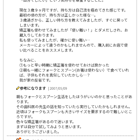
現在３歳９ヶ月ですが、持ち方は自己流を極めてきた感じです。
最初の頃の方が、持ち方は正しかった様な…。
３歳過ぎから、正しい持ち方を教えてみましたが、すぐに戻って
しまいます。
矯正箸も使わせてみましたが「使い難い！」とダメだしされ、お
蔵入りしております。
私も使ってみましたが、確かに使い難い…
メーカーによって違うのかもしれませんので、購入前にお店で使
い比べることをおススメします。
ちなみに、
①もっと早い時期に矯正箸を使わせておけば良かった
②親も一緒にフォークとスプーン(お箸は使わない）で食べていれ
ば、子供もそれを真似していたかしら…？
我が家の反省です。
参考になります
| 2007/05/09
親もフォークとスプーン生活をしたほうがいいのかと思ったことがあ
ります。
その歯科医の先生の話を知っていたら実行していたかもしれません。
近頃はフォークもスプーンも大きいサイズを要求するので難しいとこ
ろですが。
色々な矯正箸があるので迷います。
まずは自分で試してみようと思います。
ありがとうございました。