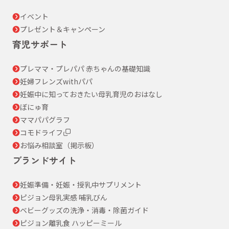
イベント
プレゼント＆キャンペーン
育児サポート
プレママ・プレパパ 赤ちゃんの基礎知識
妊婦フレンズwithパパ
妊娠中に知っておきたい母乳育児のおはなし
ぼにゅ育
ママパパグラフ
コモドライフ
お悩み相談室（掲示板）
ブランドサイト
妊娠準備・妊娠・授乳中サプリメント
ピジョン母乳実感 哺乳びん
ベビーグッズの洗浄・消毒・除菌ガイド
ピジョン離乳食 ハッピーミール