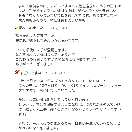
まだ２歳前なのに、すごいですね☆２歳を過ぎた、うちの王子は
未だに手がメインです。頑固な所は一緒なんですが…羨ましい…
お箸にワッカがついていて指を通して持つ物、ありますよね～
大人用もあるので一緒に練習も楽しいかも！
調べてみました。
| 2007/05/09
輪っかのは人気薄でした。
先に私が矯正してみようかと思ってます。
ウチも最後には手が登場します。
なんであんなに頑固なんでしょうか??
こだわるのも良いですが柔軟な考えも必要ですよね。＾＾
ありがとうございました。
すごいですね！！
| 2007/05/06
1歳7ヶ月でお箸でがんばってるなんて、すごいでね！！
うちの子は、2歳7ヶ月ですが、やはりメインはスプーンとフォー
クですので、感心してしまいました。
今は、お箸に慣れるだけでも良いと思います。
もう少し、言葉を理解するようになれば、ほめながら教えていけ
ば、嬉しくて上手に持てるようになるんじゃないかな？？と思い
ます。
それに、手添えるのを嫌がるのも、自我が芽生えていると思うと
かわいいなと思いました。