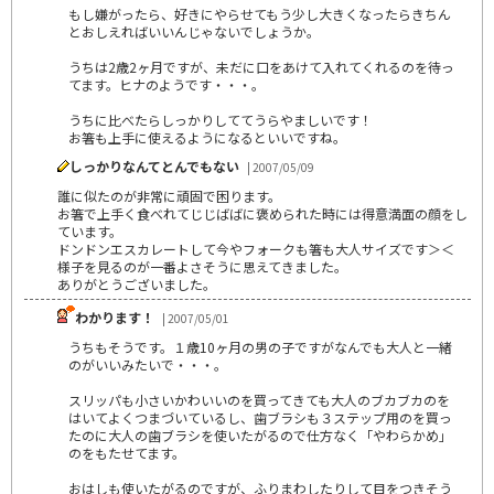
もし嫌がったら、好きにやらせてもう少し大きくなったらきちん
とおしえればいいんじゃないでしょうか。
うちは2歳2ヶ月ですが、未だに口をあけて入れてくれるのを待っ
てます。ヒナのようです・・・。
うちに比べたらしっかりしててうらやましいです！
お箸も上手に使えるようになるといいですね。
しっかりなんてとんでもない
| 2007/05/09
誰に似たのが非常に頑固で困ります。
お箸で上手く食べれてじじばばに褒められた時には得意満面の顔をし
ています。
ドンドンエスカレートして今やフォークも箸も大人サイズです＞＜
様子を見るのが一番よさそうに思えてきました。
ありがとうございました。
わかります！
| 2007/05/01
うちもそうです。１歳10ヶ月の男の子ですがなんでも大人と一緒
のがいいみたいで・・・。
スリッパも小さいかわいいのを買ってきても大人のブカブカのを
はいてよくつまづいているし、歯ブラシも３ステップ用のを買っ
たのに大人の歯ブラシを使いたがるので仕方なく「やわらかめ」
のをもたせてます。
おはしも使いたがるのですが、ふりまわしたりして目をつきそう