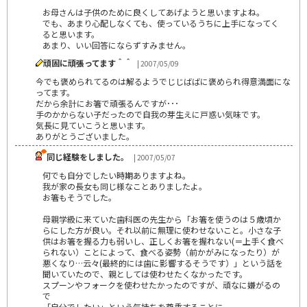
お母さんは子供のために良くしてあげようと思いますよね。
でも、あまり心配しなくても、使っているうちに上手になってく
ると思います。
あまり、いい回答にならずすみません。
頑固に頑張ってます＾＾
| 2007/05/09
今でも褒められてるのは解るようでじじばばに褒められ得意満面にな
ってます。
だから余計にお箸で頑張るんですが･･･
手のかからない子だったので自我の芽生えに戸惑い気味です。
気長に見ていこうと思います。
ありがとうございました。
同じ経験をしました。
| 2007/05/07
何でも自分でしたい時期ありますよね。
我が家の長女も同じ様なことありましたよ。
お箸もそうでした。
母親学級に来ていた歯科医の先生から「お箸を使うのは５歳頃か
らにした方が良い。それ以前に無理に使わせないこと。小さな子
供はお箸を握る力も弱いし、正しくお箸を握れない(＝上手く食べ
られない）ことによって、食べる姿勢（前かがみになったり）が
悪くなり…云々(最終的には歯に影響するそうです）」という話を
聞いていたので、親としては使わせたくなかったです。
スプーンやフォークを使わせたかったのですが、頑なに嫌がるの
で
「自分でしたい」という気持ちを尊重することに。