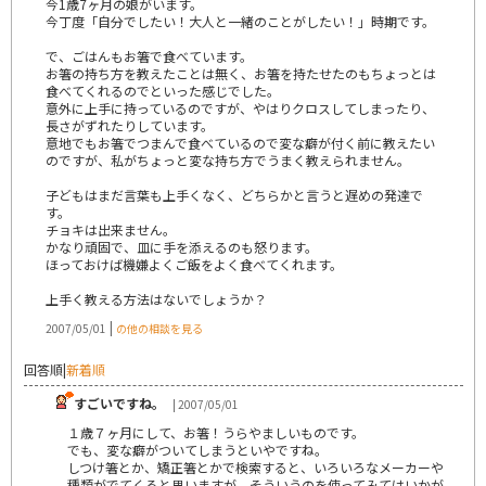
今1歳7ヶ月の娘がいます。
今丁度「自分でしたい！大人と一緒のことがしたい！」時期です。
で、ごはんもお箸で食べています。
お箸の持ち方を教えたことは無く、お箸を持たせたのもちょっとは
食べてくれるのでといった感じでした。
意外に上手に持っているのですが、やはりクロスしてしまったり、
長さがずれたりしています。
意地でもお箸でつまんで食べているので変な癖が付く前に教えたい
のですが、私がちょっと変な持ち方でうまく教えられません。
子どもはまだ言葉も上手くなく、どちらかと言うと遅めの発達で
す。
チョキは出来ません。
かなり頑固で、皿に手を添えるのも怒ります。
ほっておけば機嫌よくご飯をよく食べてくれます。
上手く教える方法はないでしょうか？
|
2007/05/01
の他の相談を見る
回答順
|
新着順
すごいですね。
| 2007/05/01
１歳７ヶ月にして、お箸！うらやましいものです。
でも、変な癖がついてしまうといやですね。
しつけ箸とか、矯正箸とかで検索すると、いろいろなメーカーや
種類がでてくると思いますが、そういうのを使ってみてはいかが