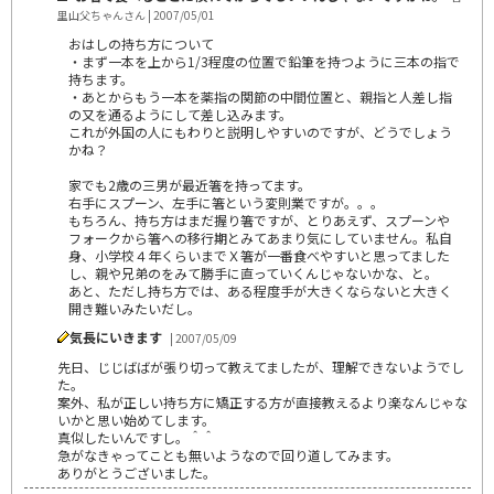
里山父ちゃんさん | 2007/05/01
おはしの持ち方について
・まず一本を上から1/3程度の位置で鉛筆を持つように三本の指で
持ちます。
・あとからもう一本を薬指の関節の中間位置と、親指と人差し指
の又を通るようにして差し込みます。
これが外国の人にもわりと説明しやすいのですが、どうでしょう
かね？
家でも2歳の三男が最近箸を持ってます。
右手にスプーン、左手に箸という変則業ですが。。。
もちろん、持ち方はまだ握り箸ですが、とりあえず、スプーンや
フォークから箸への移行期とみてあまり気にしていません。私自
身、小学校４年くらいまでＸ箸が一番食べやすいと思ってました
し、親や兄弟のをみて勝手に直っていくんじゃないかな、と。
あと、ただし持ち方では、ある程度手が大きくならないと大きく
開き難いみたいだし。
気長にいきます
| 2007/05/09
先日、じじばばが張り切って教えてましたが、理解できないようでし
た。
案外、私が正しい持ち方に矯正する方が直接教えるより楽なんじゃな
いかと思い始めてします。
真似したいんですし。＾＾
急がなきゃってことも無いようなので回り道してみます。
ありがとうございました。