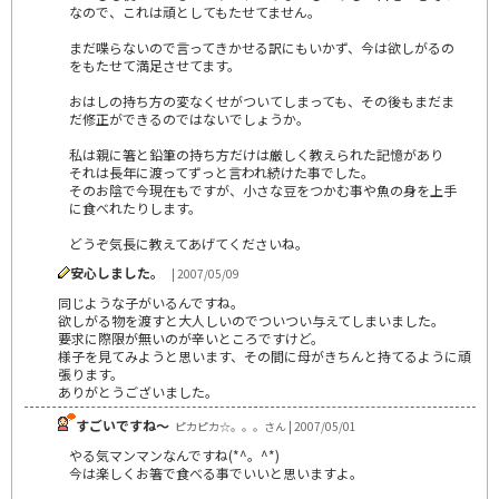
なので、これは頑としてもたせてません。
まだ喋らないので言ってきかせる訳にもいかず、今は欲しがるの
をもたせて満足させてます。
おはしの持ち方の変なくせがついてしまっても、その後もまだま
だ修正ができるのではないでしょうか。
私は親に箸と鉛筆の持ち方だけは厳しく教えられた記憶があり
それは長年に渡ってずっと言われ続けた事でした。
そのお陰で今現在もですが、小さな豆をつかむ事や魚の身を上手
に食べれたりします。
どうぞ気長に教えてあげてくださいね。
安心しました。
| 2007/05/09
同じような子がいるんですね。
欲しがる物を渡すと大人しいのでついつい与えてしまいました。
要求に際限が無いのが辛いところですけど。
様子を見てみようと思います、その間に母がきちんと持てるように頑
張ります。
ありがとうございました。
すごいですね～
ピカピカ☆。。。さん | 2007/05/01
やる気マンマンなんですね(*^。^*)
今は楽しくお箸で食べる事でいいと思いますよ。