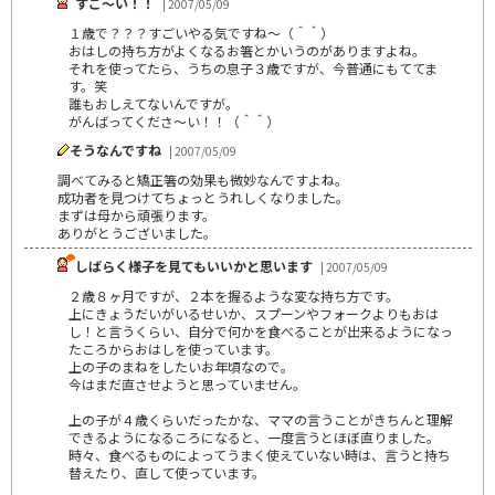
すご～い！！
| 2007/05/09
１歳で？？？すごいやる気ですね～（＾＾）
おはしの持ち方がよくなるお箸とかいうのがありますよね。
それを使ってたら、うちの息子３歳ですが、今普通にもててま
す。笑
誰もおしえてないんですが。
がんばってくださ～い！！（＾＾）
そうなんですね
| 2007/05/09
調べてみると矯正箸の効果も微妙なんですよね。
成功者を見つけてちょっとうれしくなりました。
まずは母から頑張ります。
ありがとうございました。
しばらく様子を見てもいいかと思います
| 2007/05/09
２歳８ヶ月ですが、２本を握るような変な持ち方です。
上にきょうだいがいるせいか、スプーンやフォークよりもおは
し！と言うくらい、自分で何かを食べることが出来るようになっ
たころからおはしを使っています。
上の子のまねをしたいお年頃なので。
今はまだ直させようと思っていません。
上の子が４歳くらいだったかな、ママの言うことがきちんと理解
できるようになるころになると、一度言うとほぼ直りました。
時々、食べるものによってうまく使えていない時は、言うと持ち
替えたり、直して使っています。