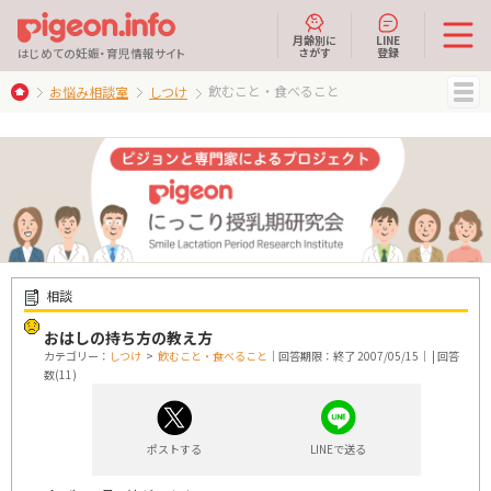
月齢別に
LINE
さがす
登録
はじめての妊娠・育児情報サイト
飲むこと・食べること
お悩み相談室
しつけ
MENU
相談
おはしの持ち方の教え方
カテゴリー：
しつけ
>
飲むこと・食べること
｜回答期限：終了 2007/05/15｜ | 回答
数(11)
ポストする
LINEで送る