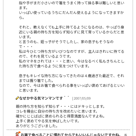
指や手がまだ小さいので箸をうまく持って操る事は難しいと思い
ます。
いっぱい使っているうちにだんだん使えるようになってきますか
ら。
それと、教えなくても上手に持てるようになるのは、やっぱり身
近にいる親の持ち方を知らず知らずに見て育っているからだと思
います。
と言うのも、姪っ子がそうでしたし、家の息子もそうなの
で・・・
私は今ひとつ持ち方がいびつなのですが、主人はきれいに持てる
ので、それを見ているようです。
私のマネをされては・・・と思い、今はなるべく私もきちんとし
た持ち方で食べるように気をつけています。
息子もキレイな持ち方になってきたのは４歳過ぎた最近で、それ
までは握り箸でした。
なので、今はお箸で食べられる事をいっぱい褒めてあげるといい
と思います。
なぜかやる気マンマンです＾＾
| 2007/05/09
親の持ち方を知らず知らず・・・にはドキッとします。
コレを機会に自分の持ち方を改めたいと思います。
確かにじじばばに褒められると得意満面なんですよね。
上手く褒めてやる気を伸ばしたいです。
ありがとうございました。
お箸で食べることに慣れてからでもいいんじゃないですかね。
香