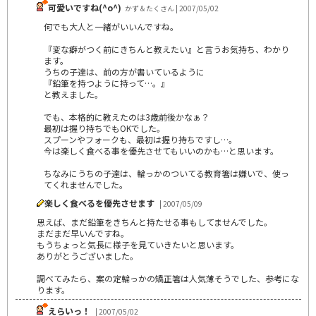
可愛いですね(^o^)
かず＆たくさん | 2007/05/02
何でも大人と一緒がいいんですね。
『変な癖がつく前にきちんと教えたい』と言うお気持ち、わかり
ます。
うちの子達は、前の方が書いているように
『鉛筆を持つように持って…。』
と教えました。
でも、本格的に教えたのは3歳前後かなぁ？
最初は握り持ちでもOKでした。
スプーンやフォークも、最初は握り持ちですし…。
今は楽しく食べる事を優先させてもいいのかも…と思います。
ちなみにうちの子達は、輪っかのついてる教育箸は嫌いで、使っ
てくれませんでした。
楽しく食べるを優先させます
| 2007/05/09
思えば、まだ鉛筆をきちんと持たせる事もしてませんでした。
まだまだ早いんですね。
もうちょっと気長に様子を見ていきたいと思います。
ありがとうございました。
調べてみたら、案の定輪っかの矯正箸は人気薄そうでした、参考にな
ります。
えらいっ！
| 2007/05/02