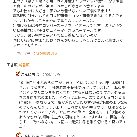
上の子（息子１歳７ヶ月）は４月産まれなのですぐ暖かくなり薄着
で育ったのですが。娘はこれからが寒さの本番ですよね…
でもお出かけ大好き一家のため着せ方について悩んでます！
寝る時や引きこもりの日は短肌着＋コンビ肌着で毛布にくるんでま
す。これからは毛布をやめて厚手のプレオールに。
出掛ける時は長袖ロンパース＋２ウェイオールで毛布。寒さがキツ
いと長袖ロンパ＋２ウェイ＋足付きカバーオールです。
しかし、暑い店内と寒い外でどう着せたらいいのか…
同じくらいに産まれたお子さんがいらっしゃる方はどんな着せ方で
すか？でしたか？
|
2009/11/29
の他の相談を見る
回答順
|
新着順
こんにちは
| 2009/11/29
10月9日生まれの男の子がいます。やはりこの１ヶ月半はほぼ引
きこもり状態で、半袖短肌着＋長袖で過ごしていました。私の場
合はインフルエンザも怖くて外出する気はないのですが、外気浴
をぼちぼち始めました。その時は上記＋足までとおせるコンビ服
(？)に靴下を履かせて、風が冷たかったりする時は毛布のようなも
のでくるんだりしています。 これから冬本番なので、風邪などひ
かせたくないですよね。お出かけの際は、全身をすっぽり包める
ようなもの(衣類等)を上から羽織るといいですかね…。 回答にな
らずにごめんなさい。 お互いに元気に冬を乗り切れると良いです
ね！
こんにちは
mulanさん | 2009/11/29