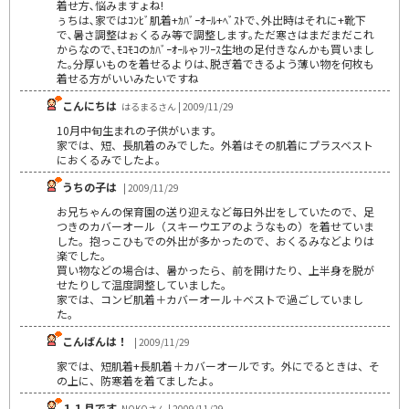
着せ方､悩みますょね!
ぅちは､家ではｺﾝﾋﾞ肌着+ｶﾊﾞｰｵｰﾙ+ﾍﾞｽﾄで､外出時はそれに+靴下
で､暑さ調整はぉくるみ等で調整します｡ただ寒さはまだまだこれ
からなので､ﾓｺﾓｺのｶﾊﾞｰｵｰﾙゃﾌﾘｰｽ生地の足付きなんかも買いまし
た｡分厚いものを着せるよりは､脱ぎ着できるよう薄い物を何枚も
着せる方がいいみたいですね
こんにちは
はるまるさん | 2009/11/29
10月中旬生まれの子供がいます。
家では、短、長肌着のみでした。外着はその肌着にプラスベスト
におくるみでしたよ。
うちの子は
| 2009/11/29
お兄ちゃんの保育園の送り迎えなど毎日外出をしていたので、足
つきのカバーオール（スキーウエアのようなもの）を着せていま
した。抱っこひもでの外出が多かったので、おくるみなどよりは
楽でした。
買い物などの場合は、暑かったら、前を開けたり、上半身を脱が
せたりして温度調整していました。
家では、コンビ肌着＋カバーオール＋ベストで過ごしていまし
た。
こんばんは！
| 2009/11/29
家では、短肌着+長肌着＋カバーオールです。外にでるときは、そ
の上に、防寒着を着てましたよ。
１１月です
NOKOさん | 2009/11/29