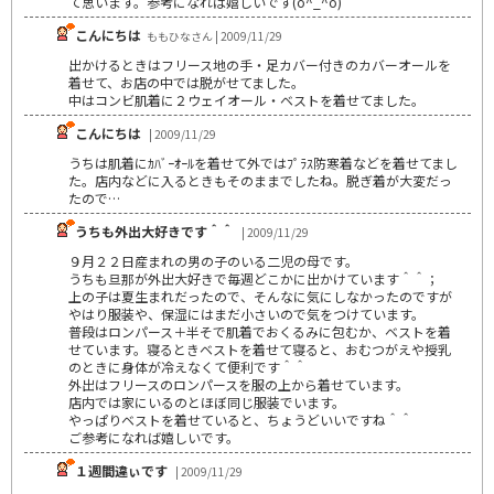
て思います。参考になれば嬉しいです(o^_^o)
こんにちは
ももひなさん | 2009/11/29
出かけるときはフリース地の手・足カバー付きのカバーオールを
着せて、お店の中では脱がせてました。
中はコンビ肌着に２ウェイオール・ベストを着せてました。
こんにちは
| 2009/11/29
うちは肌着にｶﾊﾞｰｵｰﾙを着せて外ではﾌﾟﾗｽ防寒着などを着せてまし
た。店内などに入るときもそのままでしたね。脱ぎ着が大変だっ
たので…
うちも外出大好きです＾＾
| 2009/11/29
９月２２日産まれの男の子のいる二児の母です。
うちも旦那が外出大好きで毎週どこかに出かけています＾＾；
上の子は夏生まれだったので、そんなに気にしなかったのですが
やはり服装や、保湿にはまだ小さいので気をつけています。
普段はロンパース＋半そで肌着でおくるみに包むか、ベストを着
せています。寝るときベストを着せて寝ると、おむつがえや授乳
のときに身体が冷えなくて便利です＾＾
外出はフリースのロンパースを服の上から着せています。
店内では家にいるのとほぼ同じ服装でいます。
やっぱりベストを着せていると、ちょうどいいですね＾＾
ご参考になれば嬉しいです。
１週間違ぃです
| 2009/11/29