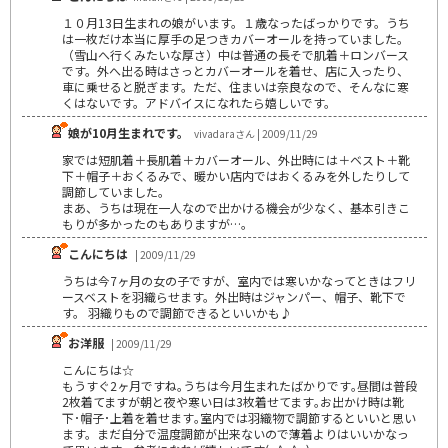
１０月13日生まれの娘がいます。１歳なったばっかりです。うち
は一枚だけ本当に厚手の足つきカバーオールを持っていました。
（雪山へ行くみたいな厚さ）中は普通の長そで肌着＋ロンバース
です。外へ出る時はさっとカバーオールを着せ、店に入ったり、
車に乗せると脱ぎます。ただ、住まいは奈良なので、そんなに寒
くはないです。アドバイスになれたら嬉しいです。
娘が10月生まれです。
vivadaraさん | 2009/11/29
家では短肌着＋長肌着＋カバーオール、外出時には＋ベスト＋靴
下＋帽子＋おくるみで、暖かい店内ではおくるみを外したりして
調節していました。
まあ、うちは現在一人なので出かける機会が少なく、基本引きこ
もりが多かったのもありますが…。
こんにちは
| 2009/11/29
うちは今7ヶ月の女の子ですが、室内では寒いかなってときはフリ
ースベストを羽織らせます。外出時はジャンパー、帽子、靴下で
す。 羽織りもので調節できるといいかも♪
お洋服
| 2009/11/29
こんにちは☆
もうすぐ2ヶ月ですね｡うちは今月生まれたばかりです｡昼間は普段
2枚着てますが朝と夜や寒い日は3枚着せてます｡お出かけ時は靴
下･帽子･上着を着せます｡室内では羽織物で調節するといいと思い
ます。まだ自分で温度調節が出来ないので薄着よりはいいかなっ