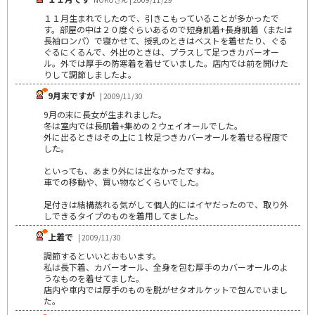
１１月生まれでしたので、引きこもっていることが多かったで
す。部屋の中は２０度ぐらいあるので短身肌着+長身肌着（または
長袖ロンパ）で寝かせて、授乳のときはベストを着せたり、ぐる
ぐるにくるんで、外出のときは、プラスして足つきカバーオー
ル。外では厚手の防寒着を着せていました。店内では前を開けた
りして調節しましたよ。
9月末ですが
| 2009/11/30
9月の末に長女が生まれました。
冬は室内では長肌着+集めの２ウェイオールでした。
外に出るときはその上に１枚足つきカバーオールを着せる程度で
した。
といっても、あまり外には出なかったですね。
車での移動や、買い物などくらいでした。
足付きは結構蒸れる気がして個人的にはイヤだったので、取り外
しできるタイプのものを着用してました。
上着で
| 2009/11/30
調節するといいとおもいます。
私は長下着、カバーオール、全身を包む厚手のカバーオールのよ
うなものを着せてました。
店内や車内では厚手のものを脱がせタオルケットで包んでいまし
た。