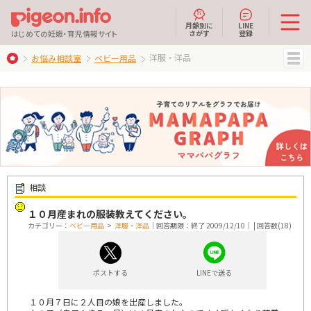
月齢別に
LINE
さがす
登録
はじめての妊娠・育児情報サイト
洋服・洋品
お悩み相談室
ベビー用品
MENU
相談
１０月産まれの服装教えてください。
カテゴリー：
ベビー用品
>
洋服・洋品
｜回答期限：終了 2009/12/10｜ | 回答数(18)
ポストする
LINEで送る
１０月７日に２人目の娘を出産しました。