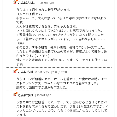
こんばんは。
| 2009/12/04
うちは１１月生まれの新生児がいます。
３人目の子供です。
赤ちゃんって、大人が思っているほど寒がりなわけではないよう
です。
大人が３枚着ているなら、赤ちゃんも３枚。
ママと同じくらいにしてあげればいいと病院で言われました。
１週間検診で、オムツの中のブツブツが気になって聞いてみた
ら、「着せすぎでオムツがムレてます」って言われました・・・
（笑）
そのとき、薄手の肌着、分厚い肌着、長袖のロンパースでした。
わたしもその日は３枚着ていたのですが、天気がよくて確かに暑
かったです。(；・∀・)
外に出るときはおくるみがわりに、クオーターケットを使ってい
ます。
こんにちは
ゆうゆうさん | 2009/12/08
うちはコンビ肌着にカバーオールを着せて、お出かけの時にはベ
ストとジャンプスーツみたいなモコモコのを着せてました。
店内では面倒ですが脱がせてました。
こんにちは
| 2009/12/10
うちの中では短肌着＋カバーオールで、出かけるときはそれにベ
ストを着せておくるみで出かけます。うちは9月生まれですが、イ
ンフルエンザもこわいので、なるべく外出はさせないようにして
います。